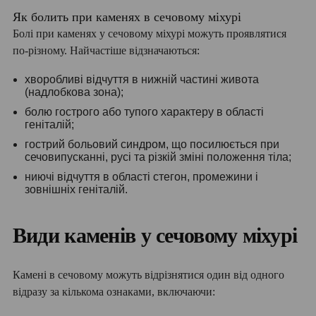
Як болить при каменях в сечовому міхурі
Болі при каменях у сечовому міхурі можуть проявлятися
по-різному. Найчастіше відзначаються:
хворобливі відчуття в нижній частині живота
(надлобкова зона);
болю гострого або тупого характеру в області
геніталій;
гострий больовий синдром, що посилюється при
сечовипусканні, русі та різкій зміні положення тіла;
ниючі відчуття в області стегон, промежини і
зовнішніх геніталій.
Види каменів у сечовому міхурі
Камені в сечовому можуть відрізнятися один від одного
відразу за кількома ознаками, включаючи: