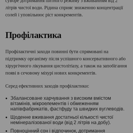
суворе дотримання питного режиму з вживанням від 2
літрів чистої води. Рідина сприяє зниженню концентрації
солей і уповільнює ріст конкрементів.
Профілактика
Профілактичні заходи повинні бути спрямовані на
підтримку організму після успішного консервативного або
хірургічного лікування цистолітіазу, а також на запобігання
появі в сечовому міхурі нових конкрементів.
Серед ефективних заходів профілактики:
Збалансоване харчування з високим вмістом
вітамінів, мікроелементів і обмеженням
напівфабрикатів, фастфуду та швидких вуглеводів.
Щоденне вживання достатньої кількості чистої
немінералізованої води (від 2 літрів на добу).
Повноцінний сон і відпочинок, дотримання