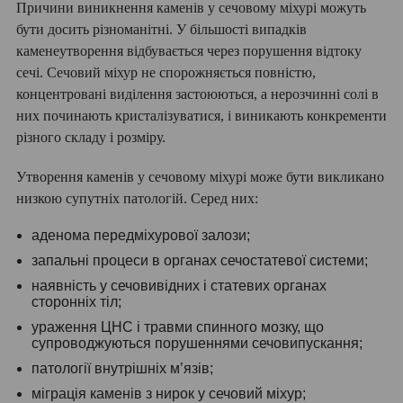
Причини виникнення каменів у сечовому міхурі можуть
бути досить різноманітні. У більшості випадків
каменеутворення відбувається через порушення відтоку
сечі. Сечовий міхур не спорожняється повністю,
концентровані виділення застоюються, а нерозчинні солі в
них починають кристалізуватися, і виникають конкременти
різного складу і розміру.
Утворення каменів у сечовому міхурі може бути викликано
низкою супутніх патологій. Серед них:
аденома передміхурової залози;
запальні процеси в органах сечостатевої системи;
наявність у сечовивідних і статевих органах
сторонніх тіл;
ураження ЦНС і травми спинного мозку, що
супроводжуються порушеннями сечовипускання;
патології внутрішніх м’язів;
міграція каменів з нирок у сечовий міхур;