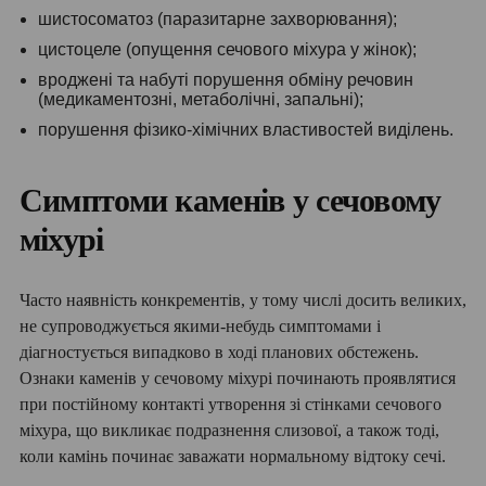
шистосоматоз (паразитарне захворювання);
цистоцеле (опущення сечового міхура у жінок);
вроджені та набуті порушення обміну речовин
(медикаментозні, метаболічні, запальні);
порушення фізико-хімічних властивостей виділень.
Симптоми каменів у сечовому
міхурі
Часто наявність конкрементів, у тому числі досить великих,
не супроводжується якими-небудь симптомами і
діагностується випадково в ході планових обстежень.
Ознаки каменів у сечовому міхурі починають проявлятися
при постійному контакті утворення зі стінками сечового
міхура, що викликає подразнення слизової, а також тоді,
коли камінь починає заважати нормальному відтоку сечі.