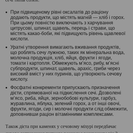
При підвищеному рівні оксалатів до раціону
додають продукти, що містять магній — хліб і горох.
При цьому повністю виключають з харчування
цитрусові, шпинат, щавель, перець і страви, що
містять какао-боби, які підвищують рівень щавлевої
кислоти.
Уратні утворення вимагають вживання продуктів,
що роблять сечу лужною, таких як мінеральна вода,
молочна продукція, хліб, яйця, фрукти і ягоди,
томати і картопля. Обмежують м’ясо, рибу, м’ясні
субпродукти, шпинат, щавель, арахіс, гриби через
високий вміст у них пуринів, що утворюють сечову
кислоту.
Фосфатні конкременти припускають призначення
дієти, спрямованої на підкислення сечі. Дозволені
м’ясо, риба, яйця, зернобобові культури, гарбуз,
журавлина, яблука, зелений горох, а от інші овочі,
фрукти, ягоди, сир і молочні продукти слід обмежити,
доповнивши раціон вітамінними комплексами.
Також дієта при каменях у сечовому міхурі передбачає