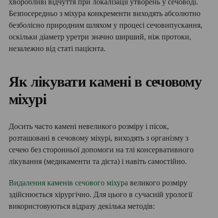
хворобливі відчуття при локалізації утворень у сечоводі.
Безпосередньо з міхура конкременти виходять абсолютно
безболісно природним шляхом у процесі сечовипускання,
оскільки діаметр уретри значно ширший, ніж протоки,
незалежно від статі пацієнта.
Як лікувати камені в сечовому
міхурі
Досить часто камені невеликого розміру і пісок,
розташовані в сечовому міхурі, виходять з організму з
сечею без сторонньої допомоги на тлі консервативного
лікування (медикаменти та дієта) і навіть самостійно.
Видалення каменів сечового міхура
великого розміру
здійснюється хірургічно. Для цього в сучасній урології
використовуються відразу декілька методів: