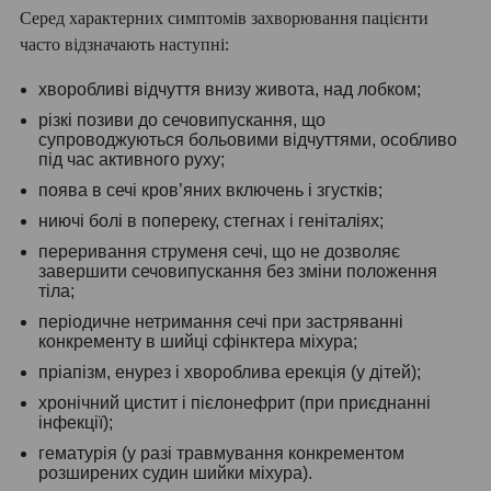
Серед характерних симптомів захворювання пацієнти
часто відзначають наступні:
хворобливі відчуття внизу живота, над лобком;
різкі позиви до сечовипускання, що
супроводжуються больовими відчуттями, особливо
під час активного руху;
поява в сечі кров’яних включень і згустків;
ниючі болі в попереку, стегнах і геніталіях;
переривання струменя сечі, що не дозволяє
завершити сечовипускання без зміни положення
тіла;
періодичне нетримання сечі при застряванні
конкременту в шийці сфінктера міхура;
пріапізм, енурез і хвороблива ерекція (у дітей);
хронічний цистит і пієлонефрит (при приєднанні
інфекції);
гематурія (у разі травмування конкрементом
розширених судин шийки міхура).