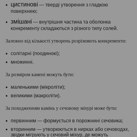
цистинові
— тверді утворення з гладкою
поверхнею;
змішані
— внутрішня частина та оболонка
конкременту складаються з різного типу солей.
Залежно від кількості утворень розрізняють конкременти:
солітарні (поодинокі);
множинні.
За розміром камені можуть бути:
маленькими (мікроліти);
великими (макроліти).
За походженням камінь у сечовому міхурі може бути:
первинним — формується в порожнині сечовика;
вторинним — утворюються в нирках або сечоводах,
звідки мігрують у сечовий міхур, де можуть