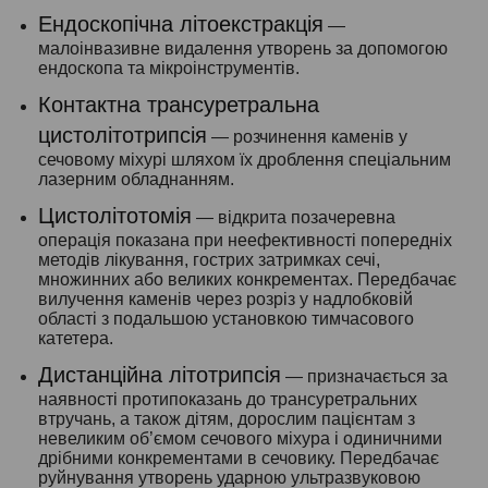
Ендоскопічна літоекстракція
—
малоінвазивне видалення утворень за допомогою
ендоскопа та мікроінструментів.
Контактна трансуретральна
цистолітотрипсія
— розчинення каменів у
сечовому міхурі шляхом їх дроблення спеціальним
лазерним обладнанням.
Цистолітотомія
— відкрита позачеревна
операція показана при неефективності попередніх
методів лікування, гострих затримках сечі,
множинних або великих конкрементах. Передбачає
вилучення каменів через розріз у надлобковій
області з подальшою установкою тимчасового
катетера.
Дистанційна літотрипсія
— призначається за
наявності протипоказань до трансуретральних
втручань, а також дітям, дорослим пацієнтам з
невеликим об’ємом сечового міхура і одиничними
дрібними конкрементами в сечовику. Передбачає
руйнування утворень ударною ультразвуковою