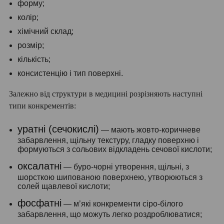
форму;
колір;
хімічний склад;
розмір;
кількість;
консистенцію і тип поверхні.
Залежно від структури в медицині розрізняють наступні
типи конкрементів:
уратні (сечокислі)
— мають жовто-коричневе
забарвлення, щільну текстуру, гладку поверхню і
формуються з сольових відкладень сечової кислоти;
оксалатні
— буро-чорні утворення, щільні, з
шорсткою шипованою поверхнею, утворюються з
солей щавлевої кислоти;
фосфатні
— м’які конкременти сіро-білого
забарвлення, що можуть легко роздроблюватися;