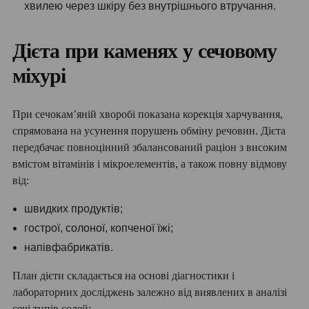
хвилею через шкіру без внутрішнього втручання.
Дієта при каменях у сечовому
міхурі
При сечокам’яній хворобі показана корекція харчування,
спрямована на усунення порушень обміну речовин. Дієта
передбачає повноцінний збалансований раціон з високим
вмістом вітамінів і мікроелементів, а також повну відмову
від:
швидких продуктів;
гострої, солоної, копченої їжі;
напівфабрикатів.
План дієти складається на основі діагностики і
лабораторних досліджень залежно від виявлених в аналізі
сечі типів солей: