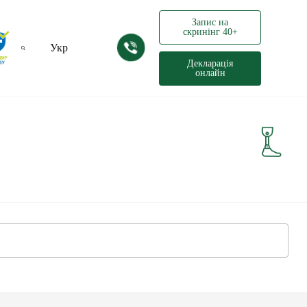
Запис на
скринінг 40+
Укр
Декларація
онлайн
Рус