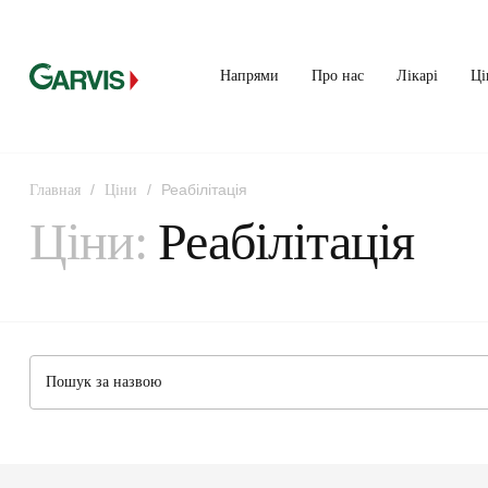
Напрями
Про нас
Лікарі
Ці
/
/
Реабілітація
Главная
Ціни
Ціни:
Реабілітація