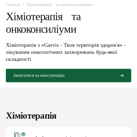
/
Хіміотерапія та онкоконсиліуми
Главная
Хіміотерапія та
онкоконсиліуми
Хіміотерапія з «Garvis - Твоя територія здоров'я» -
лікування онкологічних захворювань будь-якої
складності
Записатися на консультацію
Хіміотерапія