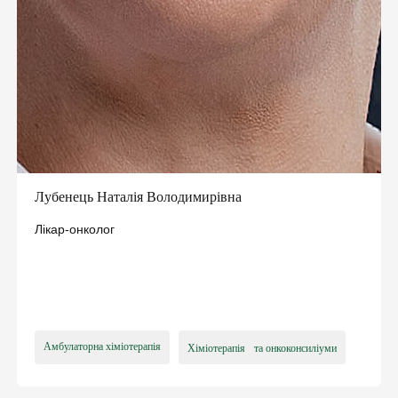
Лубенець Наталія Володимирівна
Лікар-онколог
Амбулаторна хіміотерапія
Хіміотерапія та онкоконсиліуми