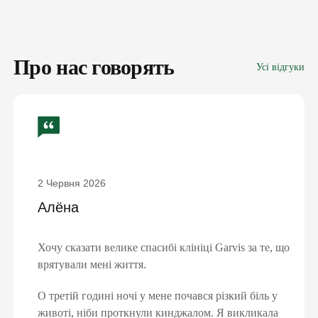
Про нас говорять
Усі відгуки
ПІДПИШИ ДЕКЛАРАЦІЮ З
СІМЕЙНИМ ЛІКАРЕМ ТА ОТРИМАЙ
БЕЗОПЛАТНО:
2 Червня 2026
Алёна
консультації сімейного лікаря, педіатра,
терапевта
базові аналізи
Хочу сказати велике спасибі клініці Garvis за те, що
довідки та лікарняні
електронні направлення
врятували мені життя.
«доступні ліки»
вакцинацію та інше
О третій годині ночі у мене почався різкий біль у
животі, ніби проткнули кинджалом. Я викликала