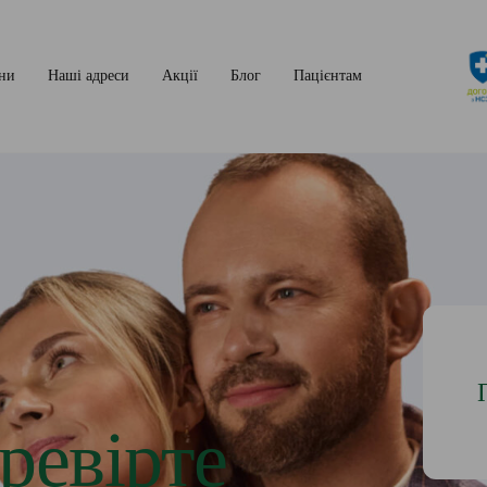
ни
Наші адреси
Акції
Блог
Пацієнтам
ревірте