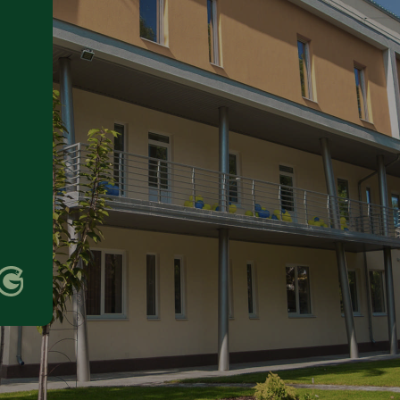
Трохи історії
«Garvis/Сімейний лікар» — один з пер
приватних медичних центрів у Дніпрі, 
приєднался до медичної реформи. Пра
з 2018 року та наразі обслуговує більш 
36 тис. декларантів
Детальніше