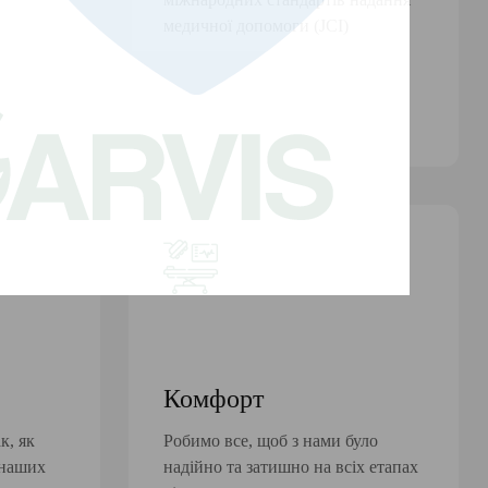
медичної допомоги (JCI)
Комфорт
к, як
Робимо все, щоб з нами було
 наших
надійно та затишно на всіх етапах