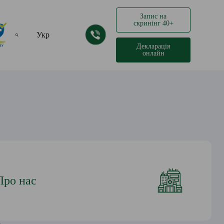
Запис на
скринінг 40+
Укр
Декларація
онлайн
Рус
Про нас