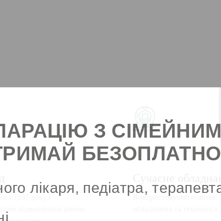
ЛАРАЦІЮ З СІМЕЙНИ
ОТРИМАЙ БЕЗОПЛАТНО
д
Сучасне обладна
ного лікаря, педіатра, терапевт
 з 1997 року і
Використовуємо новітнє
уємо підвищувати рівень
обладнання та технології
ні
ої медицини,