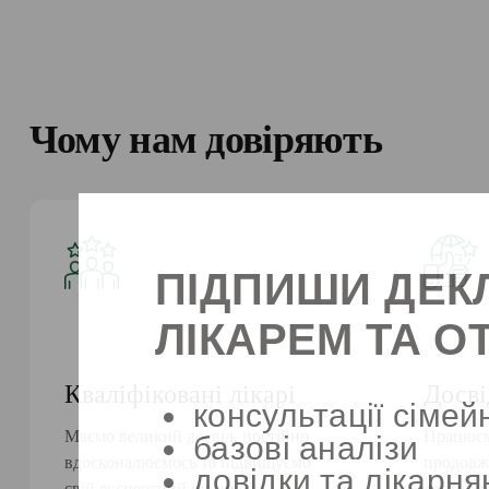
Чому нам довіряють
ПІДПИШИ ДЕК
ЛІКАРЕМ ТА 
Кваліфіковані лікарі
Досві
консультації сімей
Маємо великий досвід, постійно
Працюємо
базові аналізи
вдосконалюємось та підвищуємо
продовж
довідки та лікарня
свій експертний рівень
доступн