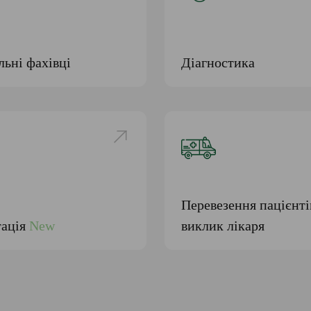
ьні фахівці
Діагностика
Перевезення пацієнт
тація
New
виклик лікаря