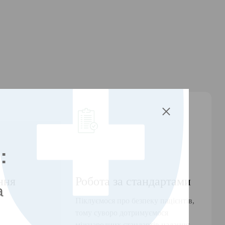
М
:
ння
Робота за стандартами
а
Піклуємося про безпеку пацієнтів,
тому суворо дотримуємося
міжнародних стандартів надання