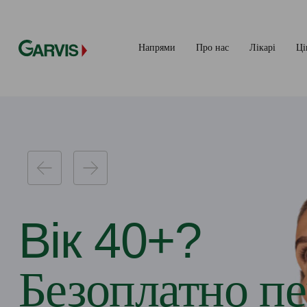
Напрями
Про нас
Лікарі
Ці
Вік 40+?
Безоплатно пе