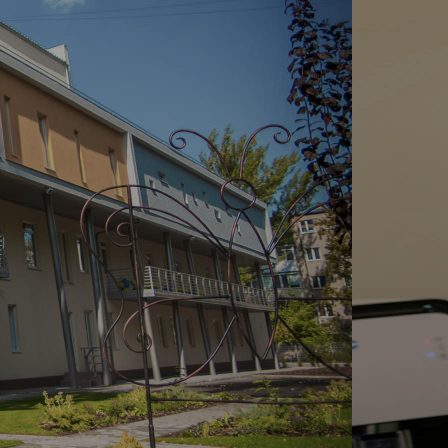
Трохи історії
ших
що
У 2021 році всі медичні центри
цює
об'єдналися під одним брендом «Ga
ніж
Твоя територія здоров'я!»
Детальніше