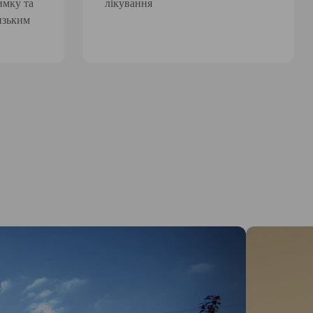
имку та
лікування
изьким