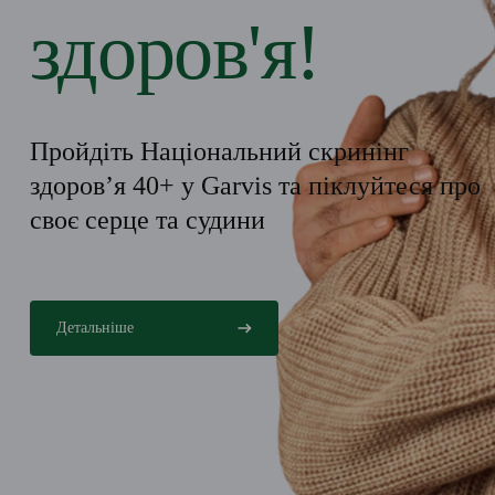
здоров'я!
Пройдіть Національний скринінг
здоров’я 40+ у Garvis та піклуйтеся про
своє серце та судини
Детальніше