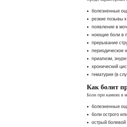
электронные напр
болезненные ощ
«доступное лекар
резкие позывы 
вакцинацию и др.
появление в моч
ноющие боли в п
прерывание стру
ПОДПИСАТЬ ДЕК
периодическое н
приапизм, энурез
хронический цис
гематурия (в сл
Как болит п
Боли при камнях в м
болезненные ощу
боли острого или
острый болевой 