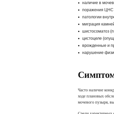
наличие в моче
поражения ЦНС 
патологии внут
миграция камней
шистосоматоз (п
цистоцеле (опущ
врожденные и п
нарушение физи
ПОДПИШИ ДЕ
Симптом
ДОКТОРОМ И 
Часто наличие конк
консультации семе
ходе плановых обсл
мочевого пузыря, вы
базовые анализы
справки и больни
Среди характерных 