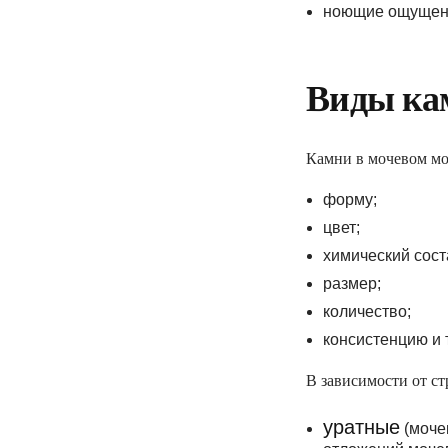
ноющие ощущени
Виды ка
Камни в мочевом мог
форму;
цвет;
химический сост
размер;
количество;
консистенцию и 
В зависимости от с
уратные
(моче