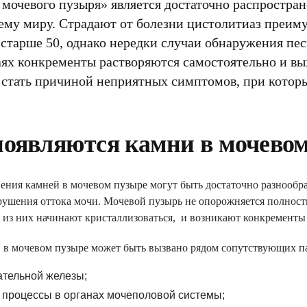
мочевого пузыря» является достаточно распростра
ему миру. Страдают от болезни цистолитиаз преиму
старше 50, однако нередки случаи обнаружения пе
ях конкременты растворяются самостоятельно и вы
 стать причиной неприятных симптомов, при котор
появляются камни в мочево
ния камней в мочевом пузыре могут быть достаточно разнообра
арушения оттока мочи. Мочевой пузырь не опорожняется полност
из них начинают кристаллизоваться, и возникают конкременты р
 в мочевом пузыре может быть вызвано рядом сопутствующих па
ательной железы;
 процессы в органах мочеполовой системы;