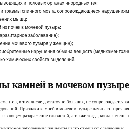
выводящих и половых органах инородных тел;
и травмы спинного мозга, сопровождающиеся нарушениям
ренних мышц;
 из почек в мочевой пузырь;
аразитарное заболевание);
ение мочевого пузыря у женщин);
риобретенные нарушения обмена веществ (медикаментозны
ко-химических свойств выделений.
КЛАРАЦИЮ С СЕМЕЙ
ы камней в мочевом пузыре
ПОЛУЧИ БЕСПЛАТНО:
рементов, в том числе достаточно больших, не сопровождается 
йного доктора, педиатра, тера
едований. Признаки камней в мочевом пузыре начинают проявлят
зывающем раздражение слизистой, а также тогда, когда камень 
чные
симптомов заболевания пациенты часто отмечают следующие: