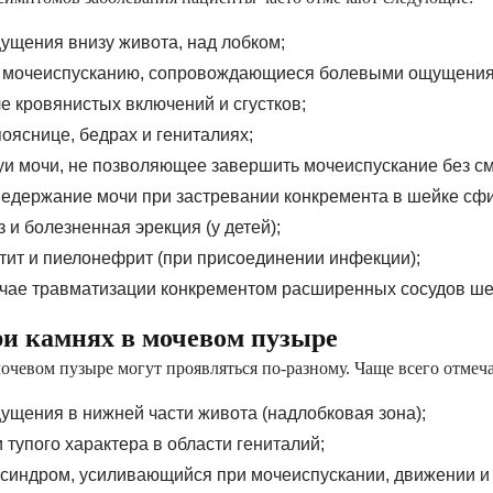
авления
ущения внизу живота, над лобком;
ство»
к мочеиспусканию, сопровождающиеся болевыми ощущениям
е кровянистых включений и сгустков;
ояснице, бедрах и гениталиях;
и мочи, не позволяющее завершить мочеиспускание без с
ЛАРАЦИЮ ОНЛАЙН
едержание мочи при застревании конкремента в шейке сфи
 и болезненная эрекция (у детей);
тит и пиелонефрит (при присоединении инфекции);
учае травматизации конкрементом расширенных сосудов ше
ри камнях в мочевом пузыре
очевом пузыре могут проявляться по-разному. Чаще всего отмеч
щения в нижней части живота (надлобковая зона);
 тупого характера в области гениталий;
синдром, усиливающийся при мочеиспускании, движении и 