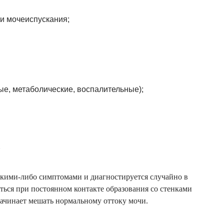
и мочеиспускания;
е, метаболические, воспалительные);
НЫМ
какими-либо симптомами и диагностируется случайно в
певта
ься при постоянном контакте образования со стенками
начинает мешать нормальному оттоку мочи.