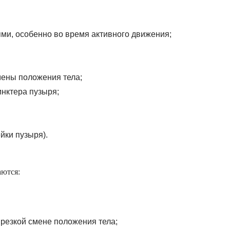
и, особенно во время активного движения;
мены положения тела;
нктера пузыря;
йки пузыря).
аются:
резкой смене положения тела;