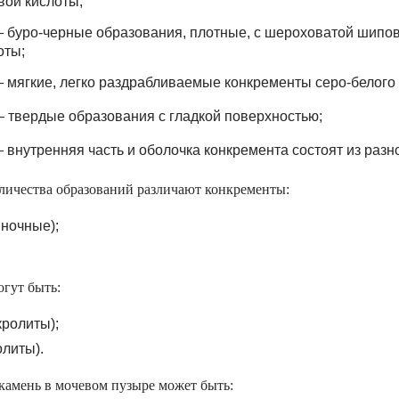
вой кислоты;
 буро-черные образования, плотные, с шероховатой шипов
оты;
 мягкие, легко раздрабливаемые конкременты серо-белого 
 твердые образования с гладкой поверхностью;
внутренняя часть и оболочка конкремента состоят из разно
оличества образований различают конкременты:
ночные);
огут быть:
ролиты);
литы).
амень в мочевом пузыре может быть: