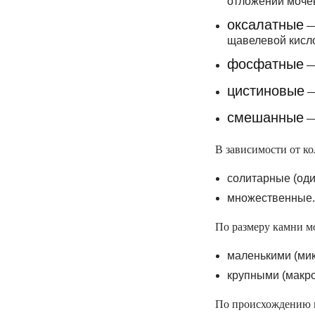
отложений моче
оксалатные
—
щавелевой кисл
фосфатные
—
цистиновые
—
смешанные
— 
В зависимости от к
солитарные (оди
множественные.
По размеру камни м
маленькими (мик
крупными (макро
По происхождению к