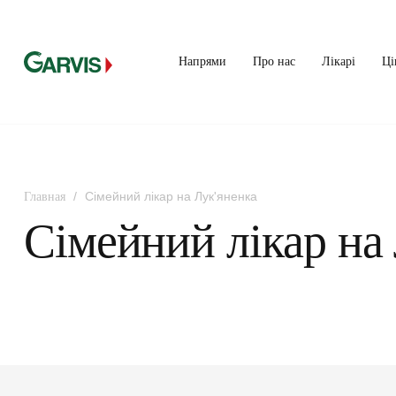
Напрями
Про нас
Лікарі
Ці
/
Сімейний лікар на Лук'яненка
Главная
Сімейний лікар на