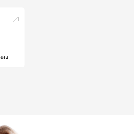
влення
е
АРАЦІЮ ОНЛАЙН
ина