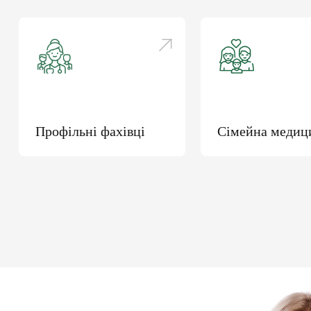
електронні напра
«доступні ліки»
вакцинацію та інш
ПІДПИСАТИ ДЕКЛ
Профільні фахівці
Сімейна медиц