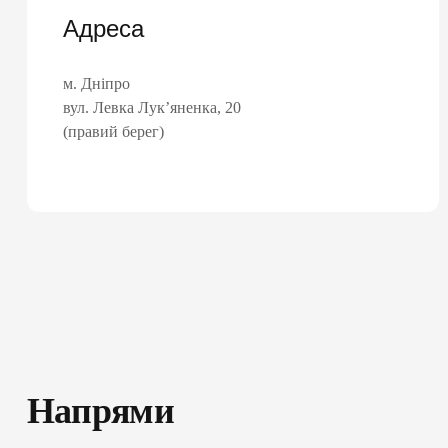
Адреса
м. Дніпро
вул. Левка Лук’яненка, 20
(правий берег)
ПІДПИШИ ДЕК
ЛІКАРЕМ ТА 
консультації сімей
базові аналізи
Напрями
довідки та лікарня