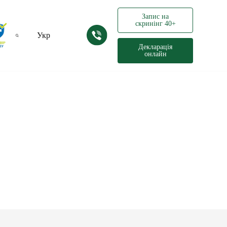
Запис на
скринінг 40+
Укр
Декларація
онлайн
Рус