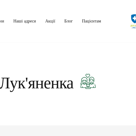
ни
Наші адреси
Акції
Блог
Пацієнтам
 Лук'яненка