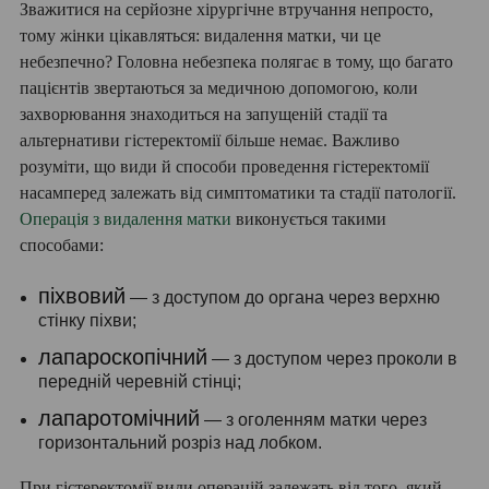
Зважитися на серйозне хірургічне втручання непросто,
тому жінки цікавляться: видалення матки, чи це
небезпечно? Головна небезпека полягає в тому, що багато
пацієнтів звертаються за медичною допомогою, коли
захворювання знаходиться на запущеній стадії та
альтернативи гістеректомії більше немає. Важливо
розуміти, що види й способи проведення гістеректомії
насамперед залежать від симптоматики та стадії патології.
Операція з видалення матки
виконується такими
способами:
піхвовий
— з доступом до органа через верхню
стінку піхви;
лапароскопічний
— з доступом через проколи в
передній черевній стінці;
лапаротомічний
— з оголенням матки через
горизонтальний розріз над лобком.
При гістеректомії види операцій залежать від того, який