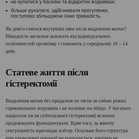
не купатися у басейні та відкритих водоймах;
більше рухатися, здійснювати прогулянки,
поступово збільшуючи їхню тривалість.
Як довго гояться внутрішні шви після видалення матки?
Швидкість загоєння залежить від індивідуальних
особливостей організму і становить у середньому 10 – 14
днів.
Статеве життя після
гістеректомії
Видалення матки без придатків не тягне за собою різких
гормональних порушень і не впливає на лібідо. У багатьох
пацієнток після субтотальної гістеректомії яєчники
продовжують функціонувати. Крім того, за жіночу
сексуальність відповідає клітор. Оскільки його структура
при проведенні операції не порушується, партнер не