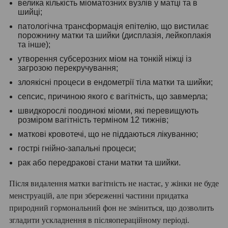
велика кількість міоматозних вузлів у матці та в
шийці;
патологічна трансформація епітелію, що вистилає
порожнину матки та шийки (дисплазія, лейкоплакія
та інше);
утворення субсерозних міом на тонкій ніжці із
загрозою перекручування;
злоякісні процеси в ендометрії тіла матки та шийки;
сепсис, причиною якого є вагітність, що завмерла;
швидкорослі поодинокі міоми, які перевищують
розміром вагітність терміном 12 тижнів;
маткові кровотечі, що не піддаються лікуванню;
гострі гнійно-запальні процеси;
рак або передракові стани матки та шийки.
Після видалення матки вагітність не настає, у жінки не буде
менструацій, але при збереженні частини придатка
природний гормональний фон не зміниться, що дозволить
згладити ускладнення в післяопераційному періоді.