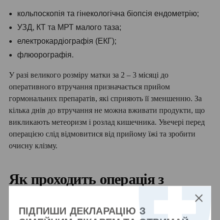
кольпоскопія та гінекологічна біопсія ендометрію;
УЗД, КТ та МРТ малого таза;
електрокардіографія (ЕКГ);
флюорографія.
У разі великого розміру матки за 2 – 3 місяці до
оперативного втручання призначається прийом
гормональних препаратів, які сприяють її зменшенню. За
кілька днів до втручання не можна вживати продукти, що
викликають метеоризм і розлад кишечника. Увечері перед
операцією слід відмовитися від прийому їжі та зробити
очисну клізму.
Як проходить операція з
видалення матки
ПІДПИШИ ДЕКЛАРАЦІЮ З