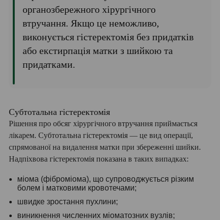
органозбережного хірургічного
втручання. Якщо це неможливо,
виконується гістеректомія без придатків
або екстирпація матки з шийкою та
придатками.
Субтотальна гістеректомія
Рішення про обсяг хірургічного втручання приймається
лікарем. Субтотальна гістеректомія — це вид операції,
спрямованої на видалення матки при збереженні шийки.
Надпіхвова гістеректомія показана в таких випадках:
міома (фіброміома), що супроводжується різким
болем і матковими кровотечами;
швидке зростання пухлини;
виникнення численних міоматозних вузлів;