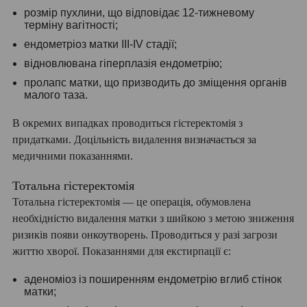
розмір пухлини, що відповідає 12-тижневому
терміну вагітності;
ендометріоз матки III-IV стадії;
відновлювана гіперплазія ендометрію;
пролапс матки, що призводить до зміщення органів
малого таза.
В окремих випадках проводиться гістеректомія з
придатками. Доцільність видалення визначається за
медичними показаннями.
Тотальна гістеректомія
Тотальна гістеректомія — це операція, обумовлена ​​
необхідністю видалення матки з шийкою з метою зниження
ризиків появи онкоутворень. Проводиться у разі загрози
життю хворої. Показаннями для екстирпації є:
аденоміоз із поширенням ендометрію вглиб стінок
матки;