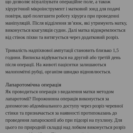
що дозволяє візуалізувати операційне поле, а також
хірургічний мікроінструмент і матковий зонд для подачі
повітря, щоб полегшити роботу хірурга при проведенні
маніпуляцій. Після відділення зв’язок, які утримують матку,
виконується коагуляція судин. Далі матка відокремлюється
від стінок піхви та витягується через додатковий розріз.
Тривалість надпіхвової ампутації становить близько 1,5
години. Виписка відбувається на другий або третій день
після операції. На животі пацієнтки залишаються
малопомітні рубці, організм швидко відновлюється.
Лапаротомічна операція
Як проводиться операція з видалення матки методом
лапаротомії? Порожнинна операція виконується за
допомогою абдомінального доступу через розріз черевної
стінки та призначається за наявності протипоказань до
проведення лапароскопії або при підозрі на пухлину. Для
цього по природній складці над лобком виконується розріз