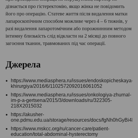
дізнається про гістеректомію, якщо жінка не повідомить
його про операцію. Статеве життя після видалення матки
лапароскопічним способом можливе через 4 – 6 тижнів, у
разі видалення лапаротомічним або порожнинним методом
інтимну близькість слід відкласти на 2 місяці до повного
загоєння тканин, травмованих під час операції.
Джерела
https://www.mediasphera.ru/issues/endoskopicheskaya-
khirurgiya/2016/6/1102572092016061052
https://www.mediasphera.ru/issues/onkologiya-zhurnal-
im-p-a-gertsena/2015/3/downloads/ru/322305-
218X2015032
https://akusher-
one.pdmu.edu.ua/storage/resources/docs/fgNh0hGyBi4
https://www.mskcc.org/ru/cancer-care/patient-
education/total-abdominal-hysterectomy