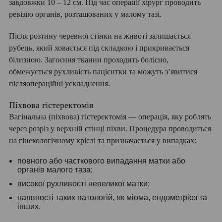
завдовжки 10 – 12 см. Під час операції хірург проводить
ревізію органів, розташованих у малому тазі.
Після розтину черевної стінки на животі залишається
рубець, який ховається під складкою і прикривається
білизною. Загоєння тканин проходить болісно, ​​
обмежується рухливість пацієнтки та можуть з’явитися
післяопераційні ускладнення.
Піхвова гістеректомія
Вагінальна (піхвова) гістеректомія — операція, яку роблять
через розріз у верхній стінці піхви. Процедура проводиться
на гінекологічному кріслі та призначається у випадках:
повного або часткового випадання матки або
органів малого таза;
високої рухливості невеликої матки;
наявності таких патологій, як міома, ендометріоз та
інших.