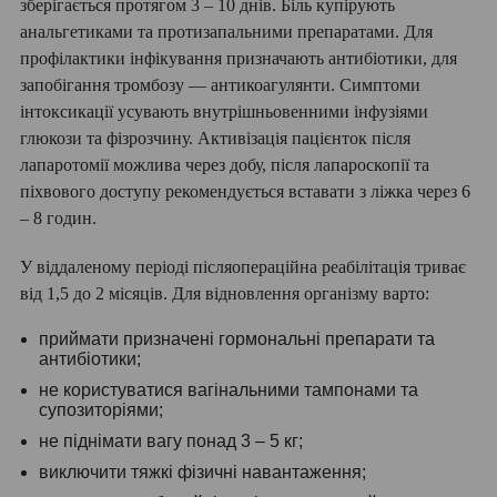
зберігається протягом 3 – 10 днів. Біль купірують
анальгетиками та протизапальними препаратами. Для
профілактики інфікування призначають антибіотики, для
запобігання тромбозу — антикоагулянти. Симптоми
інтоксикації усувають внутрішньовенними інфузіями
глюкози та фізрозчину. Активізація пацієнток після
лапаротомії можлива через добу, після лапароскопії та
піхвового доступу рекомендується вставати з ліжка через 6
– 8 годин.
У віддаленому періоді післяопераційна реабілітація триває
від 1,5 до 2 місяців. Для відновлення організму варто:
приймати призначені гормональні препарати та
антибіотики;
не користуватися вагінальними тампонами та
супозиторіями;
не піднімати вагу понад 3 – 5 кг;
виключити тяжкі фізичні навантаження;