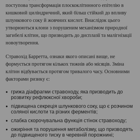
поступова трансформація плоскоклітинного епітелію в
кишковий циліндричний, який більш стійкий до впливу
шлункового соку й жовчних кислот. Внаслідок цього
утворюються клони з порушеним механізмом природної
загибелі клітин, що призводить до дисплазії та малігнізації
новоутворення.
Стравохід Барретта, ознаки якого описані вище, не
формується протягом кількох тижнів або місяців. Зміна
клітин відбувається протягом тривалого часу. Основними
факторами ризику є:
грижа діафрагми стравоходу, яка призводить до
розвитку рефлюксної хвороби;
підвищена секреція шлункового соку, що є розчином
соляної кислоти та різних ферментів;
слабка скорочувальна функція стінок стравоходу;
ожиріння та порушення метаболізму, що призводять
до підвищеного тиску в черевній порожнині;