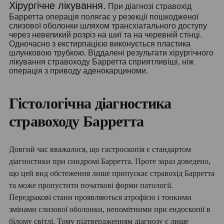
Хірургічне лікування.
При діагнозі стравохід
Барретта операція полягає у резекції пошкодженої
слизової оболонки шляхом трансхіатального доступу
через невеликий розріз на шиї та на черевній стінці.
Одночасно з екстирпацією виконується пластика
шлунковою трубкою. Віддалені результати хірургічного
лікування стравоходу Барретта сприятливіші, ніж
операція з приводу аденокарциноми.
Гістологічна діагностика
стравоходу Барретта
Довгий час вважалося, що гастроскопія є стандартом
діагностики при синдромі Барретта. Проте зараз доведено,
що цей вид обстеження лише припускає стравохід Барретта
та може пропустити початкові форми патології.
Передракові стани проявляються атрофією і тонкими
змінами слизової оболонки, непомітними при ендоскопії в
білому світлі. Тому підтвердженням діагнозу є лише