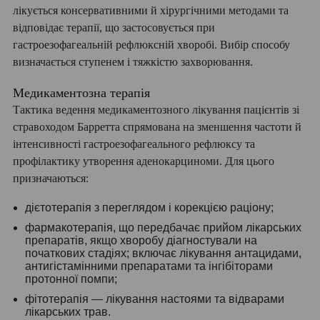
лікується консервативними й хірургічними методами та
відповідає терапії, що застосовується при
гастроезофагеальній рефлюксній хворобі. Вибір способу
визначається ступенем і тяжкістю захворювання.
Медикаментозна терапія
Тактика ведення медикаментозного лікування пацієнтів зі
стравоходом Барретта спрямована на зменшення частоти й
інтенсивності гастроезофагеального рефлюксу та
профілактику утворення аденокарциноми. Для цього
призначаються:
дієтотерапія з переглядом і корекцією раціону;
фармакотерапія, що передбачає прийом лікарських
препаратів, якщо хворобу діагностували на
початкових стадіях; включає лікування антацидами,
антигістамінними препаратами та інгібіторами
протонної помпи;
фітотерапія — лікування настоями та відварами
лікарських трав.