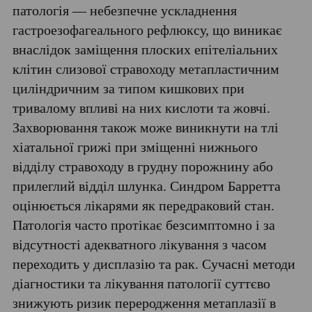
патологія — небезпечне ускладнення
гастроезофагеального рефлюксу, що виникає
внаслідок заміщення плоских епітеліальних
клітин слизової стравоходу метапластичним
циліндричним за типом кишкових при
тривалому впливі на них кислоти та жовчі.
Захворювання також може виникнути на тлі
хіатальної грижі при зміщенні нижнього
відділу стравоходу в грудну порожнину або
прилеглий відділ шлунка. Синдром Барретта
оцінюється лікарями як передраковий стан.
Патологія часто протікає безсимптомно і за
відсутності адекватного лікування з часом
переходить у дисплазію та рак. Сучасні методи
діагностики та лікування патології суттєво
знижують ризик переродження метаплазії в