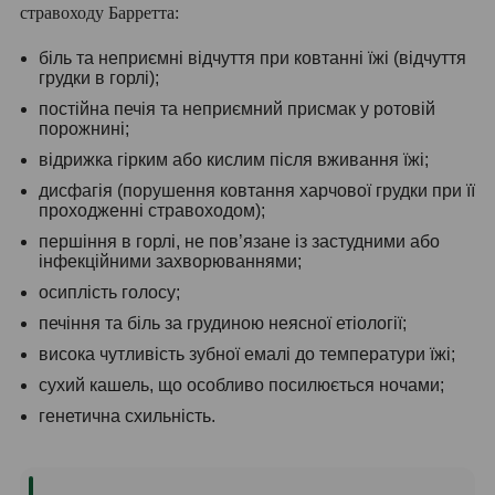
стравоходу Барретта:
біль та неприємні відчуття при ковтанні їжі (відчуття
грудки в горлі);
постійна печія та неприємний присмак у ротовій
порожнині;
відрижка гірким або кислим після вживання їжі;
дисфагія (порушення ковтання харчової грудки при її
проходженні стравоходом);
першіння в горлі, не пов’язане із застудними або
інфекційними захворюваннями;
осиплість голосу;
печіння та біль за грудиною неясної етіології;
висока чутливість зубної емалі до температури їжі;
сухий кашель, що особливо посилюється ночами;
генетична схильність.