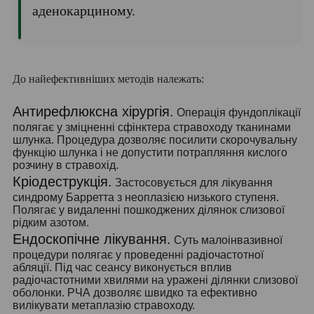
аденокарциному.
До найефективніших методів належать:
Антирефлюксна хірургія.
Операція фундоплікації
полягає у зміцненні сфінктера стравоходу тканинами
шлунка. Процедура дозволяє посилити скорочувальну
функцію шлунка і не допустити потрапляння кислого
розчину в стравохід.
Кріодеструкція.
Застосовується для лікування
синдрому Барретта з неоплазією низького ступеня.
Полягає у видаленні пошкоджених ділянок слизової
рідким азотом.
Ендоскопічне
лікування.
Суть малоінвазивної
процедури полягає у проведенні радіочастотної
абляції. Під час сеансу виконується вплив
радіочастотними хвилями на уражені ділянки слизової
оболонки. РЧА дозволяє швидко та ефективно
вилікувати метаплазію стравоходу.