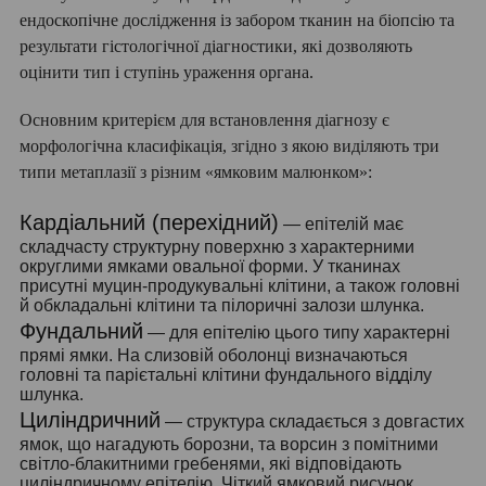
ендоскопічне дослідження із забором тканин на біопсію та
результати гістологічної діагностики, які дозволяють
оцінити тип і ступінь ураження органа.
Основним критерієм для встановлення діагнозу є
морфологічна класифікація, згідно з якою виділяють три
типи метаплазії з різним «ямковим малюнком»:
Кардіальний (перехідний)
— епітелій має
складчасту структурну поверхню з характерними
округлими ямками овальної форми. У тканинах
присутні муцин-продукувальні клітини, а також головні
й обкладальні клітини та пілоричні залози шлунка.
Фундальний
— для епітелію цього типу характерні
прямі ямки. На слизовій оболонці визначаються
головні та парієтальні клітини фундального відділу
шлунка.
Циліндричний
— структура складається з довгастих
ямок, що нагадують борозни, та ворсин з помітними
світло-блакитними гребенями, які відповідають
циліндричному епітелію. Чіткий ямковий рисунок