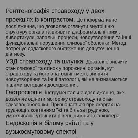
Рентгенографія стравоходу у двох
проекціях із контрастом.
Це інформативне
дослідження, що дозволяє оглянути внутрішню
структуру органа та виявити діафрагмальні грижі,
дивертикули, запальні процеси, новоутворення та інші
функціональні порушення слизової оболонки. Метод
потребує додаткового обстеження для уточнення
діагнозу.
УЗД стравоходу
та шлунка.
Дозволяє вивчити
стан слизової та стінок у порожнині органів, кут
стравоходу та його анатомічні межі, виявити
новоутворення та інші патології, які не визначаються
іншими методами дослідження.
Гастроскопія.
Інструментальне дослідження, яке
дозволяє оцінити моторику стравоходу та стан
слизової оболонки. Призначається при скаргах на
труднощі з ковтанням їжі та біль за грудиною,
уможливлює уточнити рівень нижнього сфінктера.
Ендоскопія в білому
світлі та у
вузькосмуговому спектрі