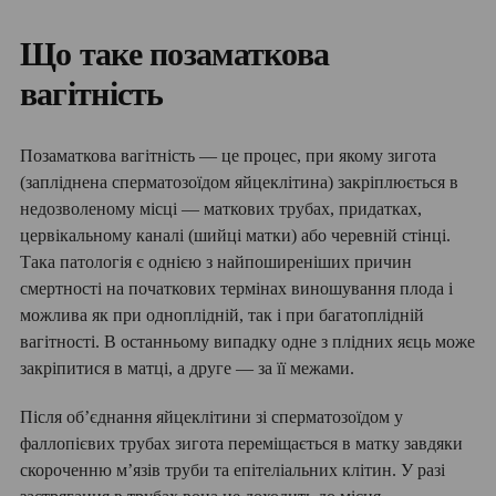
Що таке позаматкова
вагітність
Позаматкова вагітність — це процес, при якому зигота
(запліднена сперматозоїдом яйцеклітина) закріплюється в
недозволеному місці — маткових трубах, придатках,
цервікальному каналі (шийці матки) або черевній стінці.
Така патологія є однією з найпоширеніших причин
смертності на початкових термінах виношування плода і
можлива як при одноплідній, так і при багатоплідній
вагітності. В останньому випадку одне з плідних яєць може
закріпитися в матці, а друге — за її межами.
Після об’єднання яйцеклітини зі сперматозоїдом у
фаллопієвих трубах зигота переміщається в матку завдяки
скороченню м’язів труби та епітеліальних клітин. У разі