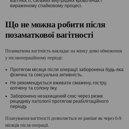
вагітності, сильних внутрішніх кровотечах і
вираженому спайковому процесі.
Що не можна робити після
позаматкової вагітності
Позаматкова вагітність накладає на жінку деякі обмеження
у післяопераційному періоді:
Протягом місяця після операції заборонена будь-яка
фізична та сексуальна активність.
Не рекомендується вживати смажену, гостру,
копчену та солону їжу.
Заборонено незахищений секс через ризик
рецидиву патології протягом реабілітаційного
періоду.
Планування вагітності дозволяється не раніше як через 6-9
місяців після операції.