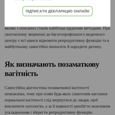
вагітностей при імплантації плодового яйця в
черевній порожнині або переміщенні його туди після
ПІДПИСАТИ ДЕКЛАРАЦІЮ ОНЛАЙН
трубного аборту.
Сучасна
хірургія у Дніпрі
допоможе впоратися з будь-
якими з описаних станів найбільш щадними методами. При
своєчасному зверненні до багатопрофільного медичного
центру є всі шанси відновити репродуктивну функцію та в
майбутньому самостійно виносити й народити дитину.
Як визначають позаматкову
вагітність
Самостійна діагностика позаматкової вагітності
неможлива, тому при появі будь-яких симптомів настання
нормальної вагітності слід звернутися до лікаря, щоб
виключити патологію, а за її наявності запобігти можливим
ускладненням і зберегти репродуктивну функцію.