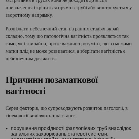
застрягання в трубах вона не доходить до місця
призначення і кріпиться прямо в трубі або виштовхується у
зворотному напрямку.
Розпізнати небезпечний стан на ранніх стадіях вкрай
складно, тому що патологічна вагітність проявляється так
само, як і звичайна, проте важливо розуміти, що за межами
матки плід не може розвиватися, а зберігати вагітність є
небезпечним для життя.
Причини позаматкової
вагітності
Серед факторів, що супроводжують розвиток патології, в
гінекології виділяють такі стани:
порушення прохідності фаллопієвих труб внаслідок
запальних захворювань статевої системи,