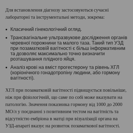
Для встановлення діагнозу застосовуються сучасні
лабораторні та інструментальні методи, зокрема:
Класичний гінекологічний огляд.
Трансвагінальне ультразвукове дослідження органів
черевної порожнини та малого таза. Такий тип УЗД
при позаматковій вагітності є більш інформативним
та дозволяє максимально точно визначити
розташування плідного яйця.
Аналіз крові на вміст прогестерону та рівень ХГЛ
(хоріонічного гонадотропіну людини, або гормону
вагітності).
ХГЛ при позаматковій вагітності підвищується повільніше,
ніж при фізіологічній, що саме по собі може вказувати на
патологію. Значення показника гормону від 1000 до 2000
МО/л у поєднанні з позитивним тестом на вагітність та
відсутністю ембріона в матці при візуалізації органа на
УЗД-апараті вказує на розвиток позаматкової вагітності.