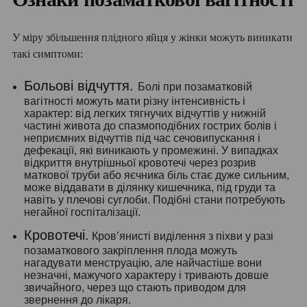
У міру збільшення плідного яйця у жінки можуть виникати
такі симптоми:
Больові відчуття.
Болі при позаматковій
вагітності можуть мати різну інтенсивність і
характер: від легких тягнучих відчуттів у нижній
частині живота до спазмоподібних гострих болів і
неприємних відчуттів під час сечовипускання і
дефекації, які виникають у промежині. У випадках
відкриття внутрішньої кровотечі через розрив
маткової труби або яєчника біль стає дуже сильним,
може віддавати в ділянку кишечника, під груди та
навіть у плечові суглоби. Подібні стани потребують
негайної госпіталізації.
Кровотечі.
Кров’янисті виділення з піхви у разі
позаматкового закріплення плода можуть
нагадувати менструацію, але найчастіше вони
незначні, мажучого характеру і тривають довше
звичайного, через що стають приводом для
звернення до лікаря.