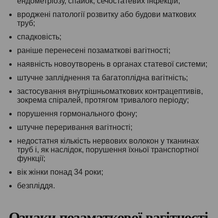
ендометріозу, спайок, сечостатевих інфекцій;
вроджені патології розвитку або будови маткових
труб;
спадковість;
раніше перенесені позаматкові вагітності;
наявність новоутворень в органах статевої системи;
штучне запліднення та багатоплідна вагітність;
застосування внутрішньоматкових контрацептивів,
зокрема спіралей, протягом тривалого періоду;
порушення гормонального фону;
штучне переривання вагітності;
недостатня кількість нервових волокон у тканинах
труб і, як наслідок, порушення їхньої транспортної
функції;
вік жінки понад 34 роки;
безпліддя.
Ознаки позаматкової вагітності