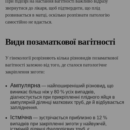
При підозрі на настання вагітності важливо відразу
звернутися до лікаря, щоб підтвердити, що плід
розвивається в матці, оскільки розпізнати патологію
самостійно не вдасться.
Види позаматкової вагітності
У гінекології розрізняють кілька різновидів позаматкової
вагітності залежно від того, де сталося патологічне
закріплення зиготи:
Ампулярна
— найпоширеніший різновид, що
виникає більш ніж у 80 % усіх випадків,
діагностується при прикріпленні плідного яйця в
ампулярній ділянці маткових труб, де й відбувається
запліднення.
Істмічна
— зустрічається приблизно в 12 %
випадків при закріпленні зиготи у найвужчій,
істмічній ділянці фаллопієвих труб, є