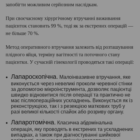
запобігти можливим серйозним наслідкам.
При своєчасному хірургічному втручанні виживання
пацієнток становить 99 %, тоді як за екстрених операцій —
не більше 70 %.
Метод оперативного втручання залежить від розташування
плідного яйця, терміну вагітності та поточного стану
пацієнтки. У сучасній гінекології проводяться такі операції:
Лапароскопічна.
Малоінвазивне втручання, яке
виконується через невеликі проколи черевної стінки
за допомогою мікроінструмента, дозволяє пацієнтці
швидко відновитися після операції та практично не
має післяопераційних ускладнень. Виконується як із
реконструкцією, так і з резекцією маткових труб у
разі великої кількості спайок або розриву органу.
Лапаротомічна.
Класична абдомінальна
операція, яку проводять в екстрених та ускладнених
випадках, а також при діагностуванні шийкової