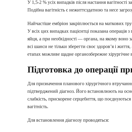
У 1,5-2 % усіх випадків після настання вагітності
Подібна вагітність є нежиттєздатною та несе загро
АРАЦІЮ ОНЛАЙН
Найчастіше ембріон закріплюється на маткових труб
У всіх цих випадках пацієнтці показана операція з
яйця, а при необхідності — органа, на якому воно з
всі шанси не тільки зберегти своє здоров’я і життя,
етапах можливе щадне органозбережне хірургічне 
Підготовка до операції пр
Для призначення планового хірургічного втручання
підтверджений діагноз. Його встановлюють на основі
слабкість, прискорене серцебиття, що поєднуються 
вагітність.
Для встановлення діагнозу проводяться: