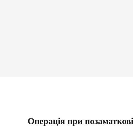
ЛАРАЦІЮ З СІМЕЙНИ
ОТРИМАЙ БЕЗОПЛАТНО
ного лікаря, педіатра, терапевт
ні
влення
Операція при позаматкові
е