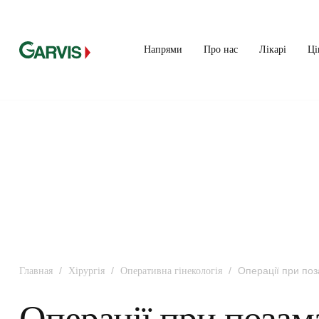
Напрями
Про нас
Лікарі
Ці
/
/
/
Операції при поза
Главная
Хірургія
Оперативна гінекологія