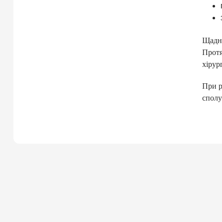
Щадна
Протя
хірур
При р
сполу