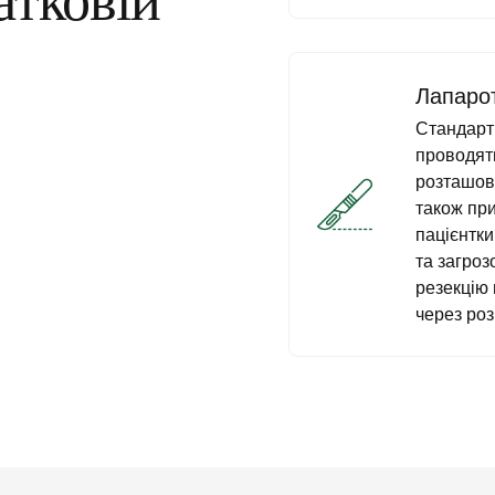
атковій
Лапарот
Стандартн
проводят
розташов
також при
пацієнтки
та загро
резекцію 
через роз