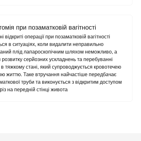
омія при позаматковій вагітності
і відкриті операції при позаматковій вагітності
ься в ситуаціях, коли видалити неправильно
аний плід лапароскопічним шляхом неможливо, а
 розвитку серйозних ускладнень та перебуванні
 в тяжкому стані, який супроводжується кровотечею
зою життю. Таке втручання найчастіше передбачає
маткової труби та виконується з відкритим доступом
різ на передній стінці живота