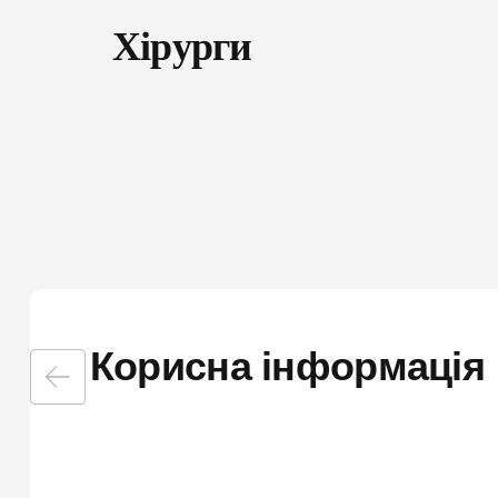
Хірурги
ПІДПИШИ ДЕК
ЛІКАРЕМ ТА 
консультації сімей
базові аналізи
Корисна інформація
довідки та лікарня
електронні напра
«доступні ліки»
вакцинацію та інш