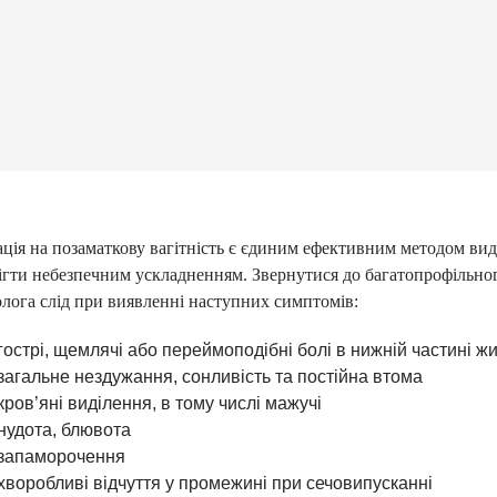
ція на позаматкову вагітність є єдиним ефективним методом вид
ігти небезпечним ускладненням. Звернутися до багатопрофільно
олога слід при виявленні наступних симптомів:
гострі, щемлячі або переймоподібні болі в нижній частині ж
загальне нездужання, сонливість та постійна втома
кров’яні виділення, в тому числі мажучі
нудота, блювота
запаморочення
хворобливі відчуття у промежині при сечовипусканні