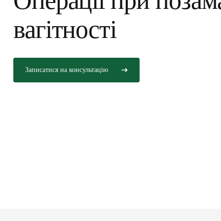
Операції при позам
вагітності
Записатися на консультацію