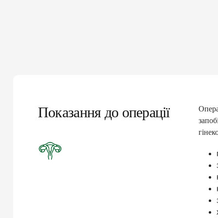
Показання до операції
Опера
запоб
гінек