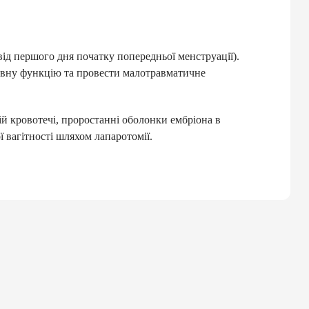
від першого дня початку попередньої менструації).
тивну функцію та провести малотравматичне
ій кровотечі, проростанні оболонки ембріона в
 вагітності шляхом лапаротомії.