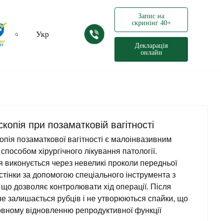
Запис на
скринінг 40+
Укр
Декларація
онлайн
Рус
копія при позаматковій вагітності
пія позаматкової вагітності є малоінвазивним
способом хірургічного лікування патології.
 виконується через невеликі проколи передньої
стінки за допомогою спеціального інструмента з
що дозволяє контролювати хід операції. Після
не залишається рубців і не утворюються спайки, що
овному відновленню репродуктивної функції