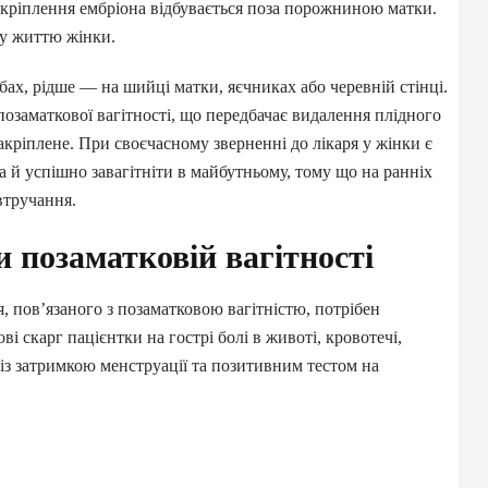
 закріплення ембріона відбувається поза порожниною матки.
зу життю жінки.
ах, рідше — на шийці матки, яєчниках або черевній стінці.
 позаматкової вагітності, що передбачає видалення плідного
акріплене. При своєчасному зверненні до лікаря у жінки є
 а й успішно завагітніти в майбутньому, тому що на ранніх
втручання.
и позаматковій вагітності
, пов’язаного з позаматковою вагітністю, потрібен
 скарг пацієнтки на гострі болі в животі, кровотечі,
із затримкою менструації та позитивним тестом на