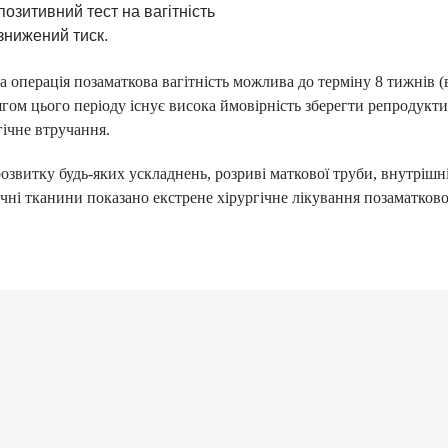
позитивний тест на вагітність
знижений тиск.
 операція позаматкова вагітність можлива до терміну 8 тижнів (
гом цього періоду існує висока ймовірність зберегти репродук
гічне втручання.
озвитку будь-яких ускладнень, розриві маткової труби, внутрішн
чні тканини показано екстрене хірургічне лікування позаматкової