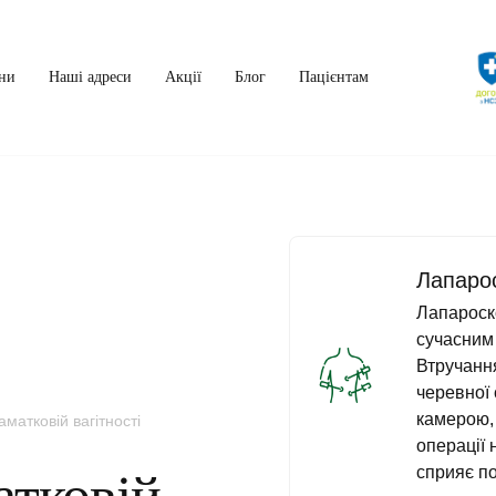
ни
Наші адреси
Акції
Блог
Пацієнтам
Лапарос
Лапароско
сучасним 
Втручання
черевної 
камерою, 
матковій вагітності
операції 
сприяє п