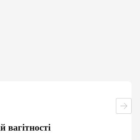
М
:
а
й вагітності