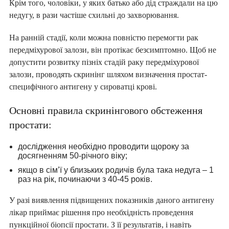
Крім того, чоловіки, у яких батько або дід страждали на цю
недугу, в рази частіше схильні до захворювання.
На ранній стадії, коли можна повністю перемогти рак
передміхурової залози, він протікає безсимптомно. Щоб не
допустити розвитку пізніх стадій раку передміхурової
залози, проводять скринінг шляхом визначення простат-
специфічного антигену у сироватці крові.
Основні правила скринінгового обстеження
простати:
дослідження необхідно проводити щороку за
досягненням 50-річного віку;
якщо в сім’ї у близьких родичів була така недуга – 1
раз на рік, починаючи з 40-45 років.
У разі виявлення підвищених показників даного антигену
лікар приймає рішення про необхідність проведення
пункційної біопсії простати. З її результатів, і навіть