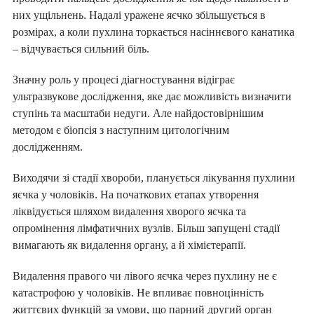
них ущільнень. Надалі уражене яєчко збільшується в
розмірах, а коли пухлина торкається насіннєвого канатика
– відчувається сильний біль.
Значну роль у процесі діагностування відіграє
ультразвукове дослідження, яке дає можливість визначити
ступінь та масштаби недуги. Але найдостовірнішим
методом є біопсія з наступним цитологічним
дослідженням.
Виходячи зі стадії хвороби, планується лікування пухлини
яєчка у чоловіків. На початкових етапах утворення
ліквідується шляхом видалення хворого яєчка та
опромінення лімфатичних вузлів. Більш запущені стадії
вимагають як видалення органу, а й хімієтерапії.
Видалення правого чи лівого яєчка через пухлину не є
катастрофою у чоловіків. Не впливає повноцінність
життєвих функцій за умови, що парний другий орган