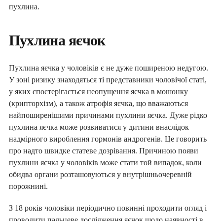
пухлина.
Пухлина яєчок
Пухлина яєчка у чоловіків є не дуже поширеною недугою.
У зоні ризику знаходяться ті представники чоловічої статі,
у яких спостерігається неопущення яєчка в мошонку
(крипторхізм), а також атрофія яєчка, що вважаються
найпоширенішими причинами пухлини яєчка. Дуже рідко
пухлина яєчка може розвиватися у дитини внаслідок
надмірного вироблення гормонів андрогенів. Це говорить
про надто швидке статеве дозрівання. Причиною появи
пухлини яєчка у чоловіків може стати той випадок, коли
обидва органи розташовуються у внутрішньочеревній
порожнині.
З 18 років чоловіки періодично повинні проходити огляд і
проводити пальцеве дослідження яєчок щодо наявності в