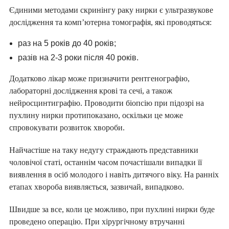
Єдиними методами скринінгу раку нирки є ультразвукове
дослідження та комп’ютерна томографія, які проводяться:
раз на 5 років до 40 років;
разів на 2-3 роки після 40 років.
Додатково лікар може призначити рентгенографію,
лабораторні дослідження крові та сечі, а також
нейросцинтиграфію. Проводити біопсію при підозрі на
пухлину нирки протипоказано, оскільки це може
спровокувати розвиток хвороби.
Найчастіше на таку недугу страждають представники
чоловічої статі, останнім часом почастішали випадки її
виявлення в осіб молодого і навіть дитячого віку. На ранніх
етапах хвороба виявляється, зазвичай, випадково.
Швидше за все, коли це можливо, при пухлині нирки буде
проведено операцію. При хірургічному втручанні