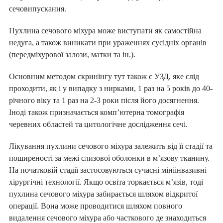
ПІДПИСАТИ ДЕКЛАРАЦІЮ ОНЛАЙН
сечовипускання.
Пухлина сечового міхура може виступати як самостійна
недуга, а також виникати при ураженнях сусідніх органів
(передміхурової залози, матки та ін.).
Основним методом скринінгу тут також є УЗД, яке слід
проходити, як і у випадку з нирками, 1 раз на 5 років до 40-
річного віку та 1 раз на 2-3 роки після його досягнення.
Іноді також призначається комп’ютерна томографія
черевних областей та цитологічне дослідження сечі.
Лікування пухлини сечового міхура залежить від її стадії та
поширеності за межі слизової оболонки в м’язову тканину.
На початковій стадії застосовуються сучасні мініінвазивні
хірургічні технології. Якщо освіта торкається м’язів, тоді
пухлина сечового міхура забирається шляхом відкритої
операції. Вона може проводитися шляхом повного
видалення сечового міхура або часткового де знаходиться