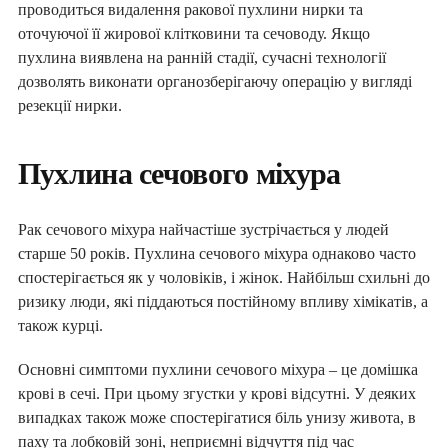
проводиться видалення ракової пухлини нирки та
оточуючої її жирової клітковини та сечоводу. Якщо
пухлина виявлена ​​на ранній стадії, сучасні технології
дозволять виконати органозберігаючу операцію у вигляді
резекції нирки.
Пухлина сечового міхура
ПІДПИШИ ДЕКЛАРАЦІЮ З
СІМЕЙНИМ ЛІКАРЕМ ТА ОТРИМАЙ
Рак сечового міхура найчастіше зустрічається у людей
БЕЗОПЛАТНО:
старше 50 років. Пухлина сечового міхура однаково часто
спостерігається як у чоловіків, і жінок. Найбільш схильні до
консультації сімейного лікаря, педіатра,
ризику люди, які піддаються постійному впливу хімікатів, а
терапевта
також курці.
базові аналізи
довідки та лікарняні
Основні симптоми пухлини сечового міхура – ​​це домішка
електронні направлення
крові в сечі. При цьому згустки у крові відсутні. У деяких
«доступні ліки»
вакцинацію та інше
випадках також може спостерігатися біль унизу живота, в
паху та лобковій зоні, неприємні відчуття під час