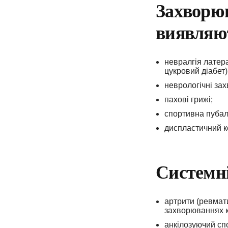
Захворюв
виявляют
невралгія латера
цукровий діабет)
неврологічні за
пахові грижі;
спортивна пубал
диспластичний к
Системн
артрити (ревмат
захворюваннях к
анкілозуючий сп