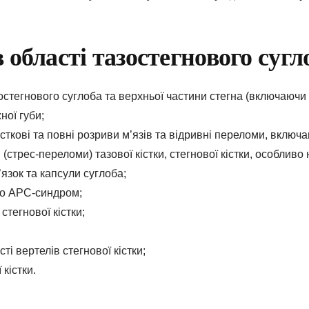
влення
 області тазостегнового сугло
е
зостегнового суглоба та верхньої частини стегна (включаючи 
ної губи;
АРАЦІЮ ОНЛАЙН
сткові та повні розриви м’язів та відривні переломи, вклю
(стрес-переломи) тазової кістки, стегнової кістки, особливо
язок та капсули суглоба;
о АРС-синдром;
тегнової кістки;
ті вертелів стегнової кістки;
 кістки.