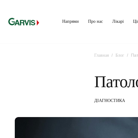
Напрями
Про нас
Лікарі
Ці
/
/
Пат
Главная
Блог
Патол
ДІАГНОСТИКА