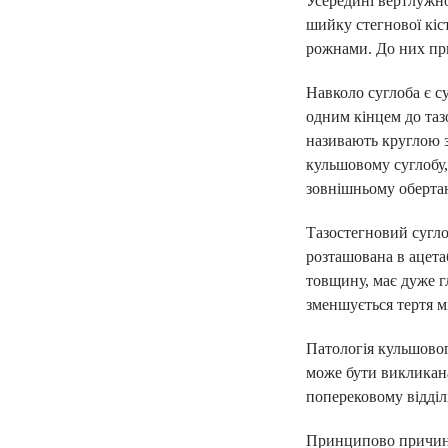
Усередині вертлужно
шийку стегнової кіс
рожнами. До них пр
Навколо суглоба є с
одним кінцем до тазо
називають круглою з
кульшовому суглобу,
зовнішньому обертан
Тазостегновий сугло
ПІДПИШИ ДЕК
розташована в ацета
товщину, має дуже г
ЛІКАРЕМ ТА 
зменшується тертя 
Патологія кульшовог
може бути викликана
консультації сімей
поперековому відділі
базові аналізи
довідки та лікарня
Принципово причини