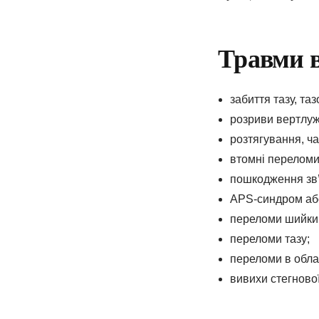
електронні напра
«доступні ліки»
Травми в
вакцинацію та інш
забиття тазу, та
розриви вертлуж
ПІДПИСАТИ ДЕКЛ
розтягування, ча
втомні переломи 
пошкодження зв’
APS-синдром аб
переломи шийки с
переломи тазу;
переломи в облас
вивихи стегнової