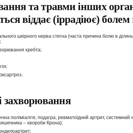
ання та травми інших органі
ься віддає (іррадіює) болем 
льного шкірного нерва стегна (часта причина болю в ділянці
;
хворювання хребта;
гія;
оксартроз.
і захворювання
ична поліміалгія, подагра, ревматоїдний артрит, системний 
ишечника – хвороби Крона);
ондилоартрит;