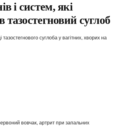
в і систем, які
в тазостегновий суглоб
 тазостегнового суглоба у вагітних, хворих на
червоний вовчак, артрит при запальних