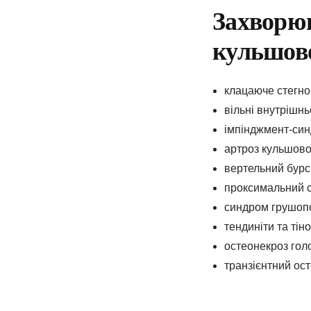
Захворюв
кульшово
клацаюче стегно
вільні внутрішнь
імпінджмент-син
артроз кульшовог
вертельний бурси
проксимальний с
синдром грушопо
тендиніти та тін
остеонекроз голо
транзієнтний ос