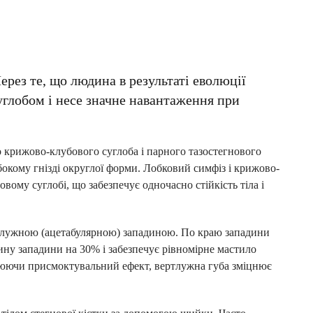
ерез те, що людина в результаті еволюції
суглобом і несе значне навантаження при
го крижово-клубового суглоба і парного тазостегнового
бокому гнізді округлої форми. Лобковий симфіз і крижово-
вому суглобі, що забезпечує одночасно стійкість тіла і
ртлужною (ацетабулярною) западиною. По краю западини
ну западини на 30% і забезпечує рівномірне мастило
орюючи присмоктувальний ефект, вертлужна губа зміцнює