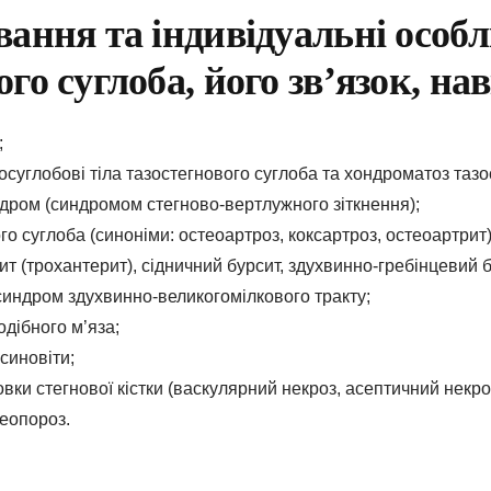
ання та індивідуальні особл
го суглоба, його зв’язок, на
;
осуглобові тіла тазостегнового суглоба та хондроматоз тазо
дром (синдромом стегново-вертлужного зіткнення);
о суглоба (синоніми: остеоартроз, коксартроз, остеоартрит)
т (трохантерит), сідничний бурсит, здухвинно-гребінцевий б
индром здухвинно-великогомілкового тракту;
дібного м’яза;
осиновіти;
вки стегнової кістки (васкулярний некроз, асептичний некро
теопороз.