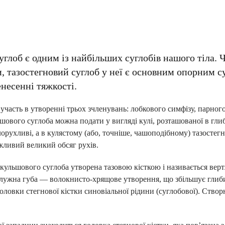
углоб є одним із найбільших суглобів нашого тіла. Ч
ги, тазостегновий суглоб у неї є основним опорним 
ренесенні тяжкості.
ь участь в утворенні трьох зчленувань: лобкового симфізу, парно
шового суглоба можна подати у вигляді кулі, розташованої в гли
рухливі, а в кулястому (або, точніше, чашоподібному) тазостегно
жливий великий обсяг рухів.
кульшового суглоба утворена тазовою кісткою і називається ве
лужна губа — волокнисто-хрящове утворення, що збільшує глиби
оловки стегнової кістки синовіальної рідини (суглобової). Ств