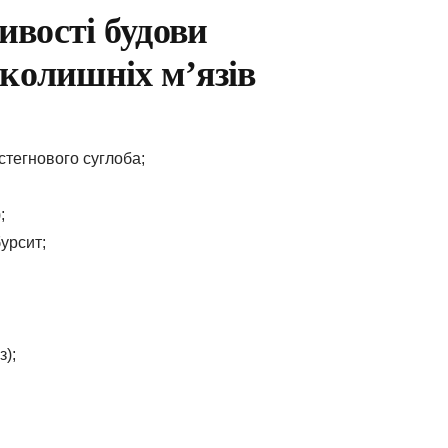
ивості будови
вколишніх м’язів
стегнового суглоба;
;
урсит;
з);