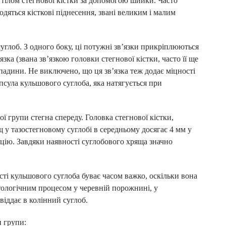
з тілом стегнової кістки за допомогою шийки. Часто
яться кісткові піднесення, звані великим і малим
углоб. З одного боку, ці потужні зв’язки прикріплюються
ка (звана зв’язкою головки стегнової кістки, часто її ще
падини. Не виключено, що ця зв’язка теж додає міцності
псула кульшового суглоба, яка натягується при
ї групи стегна спереду. Головка стегнової кістки,
М
 у тазостегновому суглобі в середньому досягає 4 мм у
цію. Завдяки наявності суглобового хряща значно
:
ті кульшового суглоба буває часом важко, оскільки вона
ологічним процесом у черевній порожнині, у
а
віддає в колінний суглоб.
 групи: