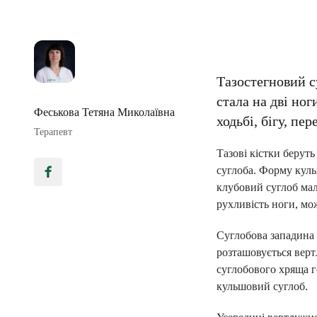
Тазостегновий с
стала на дві но
Феськова Тетяна Миколаївна
ходьбі, бігу, пе
Терапевт
Тазові кістки берут
суглоба. Форму куль
клубовий суглоб мало
рухливість ноги, мо
Суглобова западина 
розташовується верт
суглобового хряща г
кульшовий суглоб.