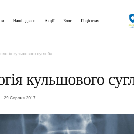
ни
Наші адреси
Акції
Блог
Пацієнтам
ологія кульшового суглоба
огія кульшового суг
29 Серпня 2017