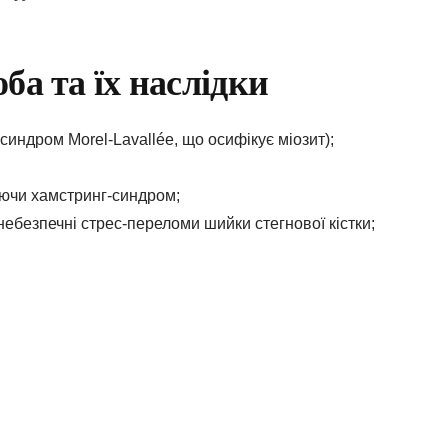
ба та їх наслідки
синдром Morel-Lavallée, що осифікує міозит);
чаючи хамстринг-синдром;
 небезпечні стрес-переломи шийки стегнової кістки;