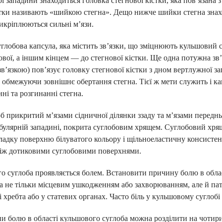
ї западини знаходиться головка стегнової кістки, яка пов’язана 
тки називають «шийкою стегна». Дещо нижче шийки стегна знаход
икріплюються сильні м’язи.
углобова капсула, яка містить зв’язки, що зміцнюють кульшовий с
вої, а іншим кінцем — до стегнової кістки. Ще одна потужна зв’яз
в’язкою) пов’язує головку стегнової кістки з дном вертлужної за
 обмежуючи зовнішнє обертання стегна. Тієї ж мети служить і ка
ні та розгинанні стегна.
б прикритий м’язами сідничної ділянки ззаду та м’язами передньо
ЛАРАЦІЮ З СІМЕЙНИ
булярній западині, покрита суглобовим хрящем. Суглобовий хрящ
ладку поверхню білуватого кольору і щільноеластичну консистен
ОТРИМАЙ БЕЗОПЛАТНО
між дотиковими суглобовими поверхнями.
о суглоба проявляється болем. Встановити причину болю в облас
 не тільки місцевим ушкодженням або захворюванням, але й пат
ного лікаря, педіатра, терапевт
 хребта або у статевих органах. Часто біль у кульшовому суглобі 
ні
 болю в області кульшового суглоба можна розділити на чотири