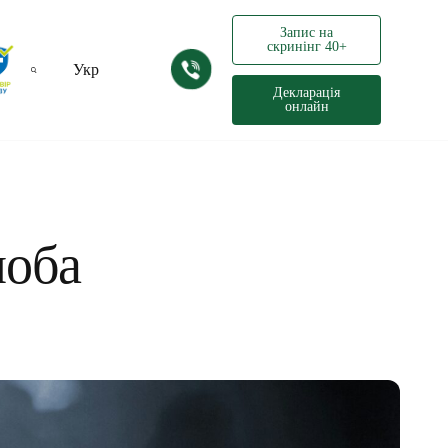
Запис на
скринінг 40+
Укр
Декларація
онлайн
Рус
лоба