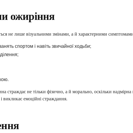
влення
и ожиріння
е
ться не лише візуальними змінами, а й характерними симптомами
занять спортом і навіть звичайної ходьби;
АРАЦІЮ ОНЛАЙН
ділення;
кою.
на страждає не тільки фізично, а й морально, оскільки надмірна
 і викликає емоційні страждання.
ення