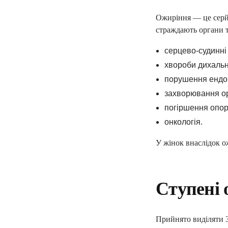
Ожиріння — це серйо
страждають органи 
серцево-судинні 
хвороби дихальн
порушення ендокр
захворювання ор
погіршення опор
онкологія.
У жінок внаслідок о
Ступені 
Прийнято виділяти 3