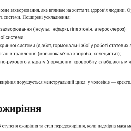
зне захворювання, яке впливає на життя та здоров’я людини. О
та системи. Поширені ускладнення:
захворювання (інсульт, інфаркт, гіпертонія, атеросклероз);
ої системи;
инної системи (діабет, гормональні збої у роботі статевих з
ганів травлення (жовчнокам’яна хвороба, холецистит);
но-рухового апарату (порушення кровообігу, слабшають м’яз
жиріння порушується менструальний цикл, у чоловіків — еректи
ожиріння
 ступеня ожиріння та етап передожиріння, коли надмірна маса 