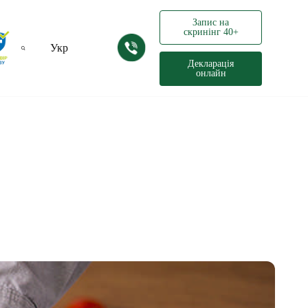
Запис на
скринінг 40+
Укр
Декларація
онлайн
Рус