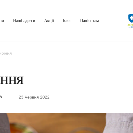
ни
Наші адреси
Акції
Блог
Пацієнтам
иріння
ння
23 Червня 2022
А