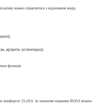
рганізму важко справлятися з надлишком жиру,
алоз);
и, артрити, остеопороз);
льна функція.
має коефіцієнт 25-29,9. За чинними нормами ВООЗ можна