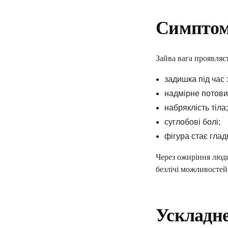
електронні напра
Симптом
«доступні ліки»
вакцинацію та інш
Зайва вага проявляє
задишка під час 
ПІДПИСАТИ ДЕКЛ
надмірне потови
набряклість тіла;
суглобові болі;
фігура стає глад
Через ожиріння люди
безлічі можливостей
Ускладн