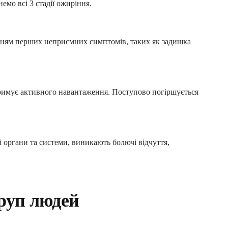
емо всі 3 стадії ожиріння.
енням перших неприємних симптомів, таких як задишка
тримує активного навантаження. Поступово погіршується
 органи та системи, виникають болючі відчуття,
груп людей