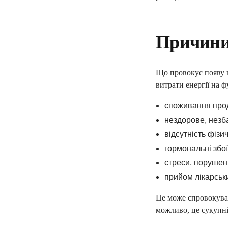
Причини
Що провокує появу н
витрати енергії на 
споживання прод
нездорове, незб
ПІДПИШИ ДЕК
відсутність фізич
гормональні збої
ЛІКАРЕМ ТА 
стреси, порушен
прийом лікарськи
консультації сімей
Це може спровокуват
базові аналізи
можливо, це сукупні
довідки та лікарня