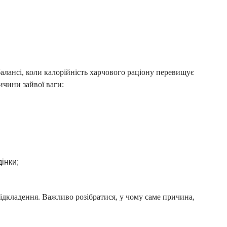
лансі, коли калорійність харчового раціону перевищує
ичини зайвої ваги:
М
:
інки;
а
ідкладення. Важливо розібратися, у чому саме причина,