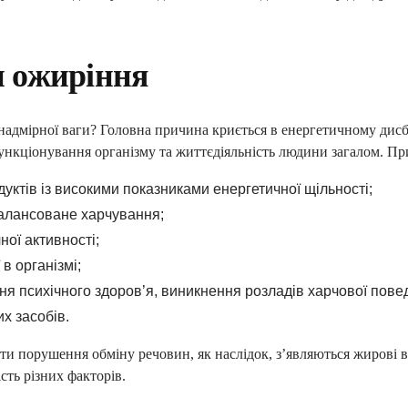
 ожиріння
адмірної ваги? Головна причина криється в енергетичному дисба
функціонування організму та життєдіяльність людини загалом. Пр
уктів із високими показниками енергетичної щільності;
алансоване харчування;
ЛАРАЦІЮ З СІМЕЙНИ
ної активності;
 в організмі;
ОТРИМАЙ БЕЗОПЛАТНО
ня психічного здоров’я, виникнення розладів харчової повед
х засобів.
ного лікаря, педіатра, терапевт
и порушення обміну речовин, як наслідок, з’являються жирові в
сть різних факторів.
ні