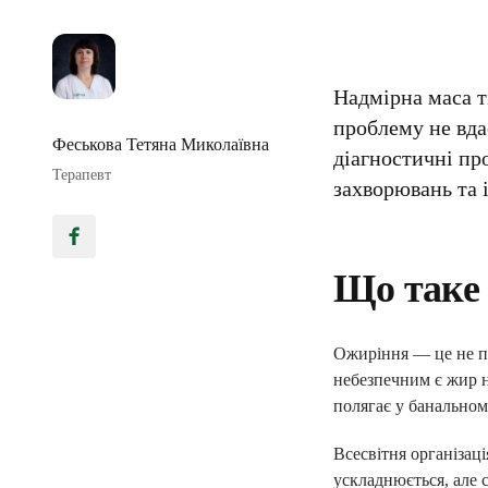
Надмірна маса т
проблему не вда
Феськова Тетяна Миколаївна
діагностичні пр
Терапевт
захворювань та 
Що таке
Ожиріння — це не па
небезпечним є жир н
полягає у банальном
Всесвітня організац
ускладнюється, але 