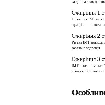
за допомогою діагно
Ожиріння 1 с
Показник ІМТ може 
при фізичній активно
Ожиріння 2 с
Рівень ІМТ знаходит
загальне здоров’я.
Ожиріння 3 с
ІМТ перевищує крайн
з’являються ознаки р
Особливо