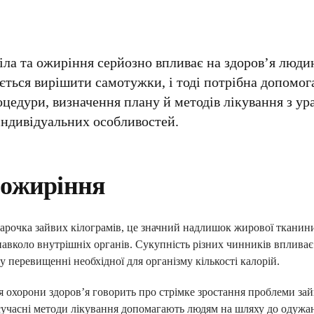
іла та ожиріння серйозно впливає на здоров’я людин
ється вирішити самотужки, і тоді потрібна допомога 
оцедури, визначення плану й методів лікування з у
індивідуальних особливостей.
 ожиріння
рочка зайвих кілограмів, це значний надлишок жирової тканини
авколо внутрішніх органів. Сукупність різних чинників впливає
у перевищенні необхідної для організму кількості калорій.
ія охорони здоров’я говорить про стрімке зростання проблеми за
сучасні методи лікування допомагають людям на шляху до одужа