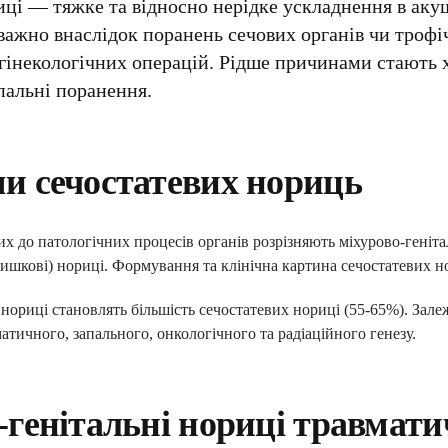
иці — тяжке та відносно нерідке ускладнення в аку
ажно внаслідок поранень сечових органів чи трофічн
гінекологічних операцій. Рідше причинами стають хі
пальні поранення.
и сечостатевих нориць
х до патологічних процесів органів розрізняють міхурово-генітал
окишкові) нориці. Формування та клінічна картина сечостатевих 
 нориці становлять більшість сечостатевих нориці (55-65%). Зал
атичного, запального, онкологічного та радіаційного генезу.
генітальні нориці травмати