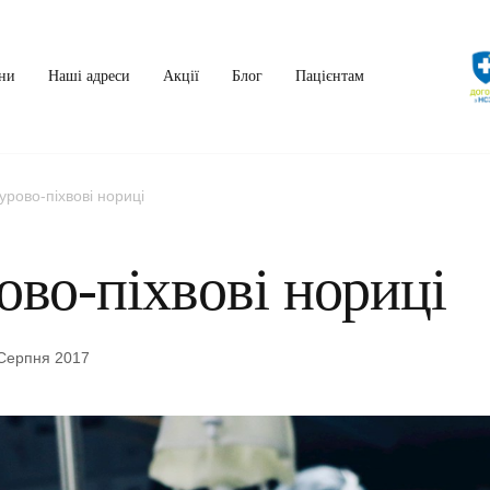
ни
Наші адреси
Акції
Блог
Пацієнтам
урово-піхвові нориці
ово-піхвові нориці
Серпня 2017