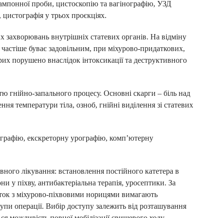
ампонної проби, цистоскопію та вагінографію, УЗД
 цистографія у трьох проєкціях.
х захворювань внутрішніх статевих органів. На відміну
 частіше буває задовільним, при міхурово-придаткових,
рих порушено внаслідок інтоксикації та деструктивного
ю гнійно-запального процесу. Основні скарги – біль над
ння температури тіла, озноб, гнійні виділення зі статевих
нографію, екскреторну урографію, комп’ютерну
вного лікування: встановлення постійного катетера в
и у піхву, антибактеріальна терапія, уросептики. За
нток з міхурово-піхвовими норицями вимагають
упи операції. Вибір доступу залежить від розташування
ься можливість повної мобілізації свищевого ходу,