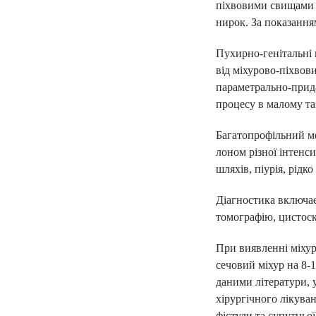
піхвовими свищами в
електронні напра
нирок. За показання
«доступні ліки»
вакцинацію та інш
Пухирно-генітальні 
від міхурово-піхвов
параметрально-прида
процесу в малому таз
ПІДПИСАТИ ДЕКЛ
Багатопрофільний ме
лоном різної інтенси
шляхів, піурія, рідко
Діагностика включає
томографію, цистоск
При виявленні міхур
сечовий міхур на 8-1
даними літератури, 
хірургічного лікува
фістули та супутньої