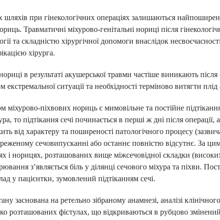
 шляхів при гінекологічних операціях залишаються найпошире
ориць. Травматичні міхурово-генітальні нориці після гінекологі
логії та складністю хірургічної допомоги внаслідок несвоєчаснос
ікацією хірурга.
нориці в результаті акушерської травми частіше виникають після
ком екстремальної ситуації та необхідності терміново витягти плід
міхурово-піхвових нориць є мимовільне та постійне підтікання 
ра, то підтікання сечі починається в перші ж дні після операції,
ЛАРАЦІЮ З СІМЕЙНИ
жить від характеру та поширеності патологічного процесу (зазвич
береженому сечовипусканні або останнє повністю відсутнє. За ци
ОТРИМАЙ БЕЗОПЛАТНО
х і норицях, розташованих вище міжсечовідної складки (високи
рювання з’являється біль у ділянці сечового міхура та піхви. П
ад у пацієнтки, зумовлений підтіканням сечі.
ного лікаря, педіатра, терапевт
тану заснована на ретельно зібраному анамнезі, аналізі клінічног
о розташованих фістулах, що відкриваються в рубцово змінений
ні