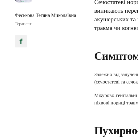
Сечостатеві нор
виникають перев
Феськова Тетяна Миколаївна
акушерських та 
Терапевт
травма чи вогне
Симптом
Залежно від залучени
(сечостатеві та сеч
Міхурово-генітальні
піхвові нориці травм
Пухирно-