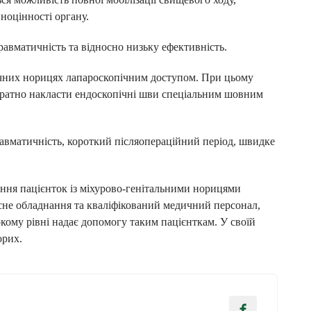
ноцінності органу.
равматичність та відносно низьку ефективність.
очних норицях лапароскопічним доступом. При цьому
куратно накласти ендоскопічні шви спеціальним шовним
авматичність, короткий післяопераційний період, швидке
ння пацієнток із міхурово-генітальними норицями
сне обладнання та кваліфікований медичний персонал,
окому рівні надає допомогу таким пацієнткам. У своїй
орих.