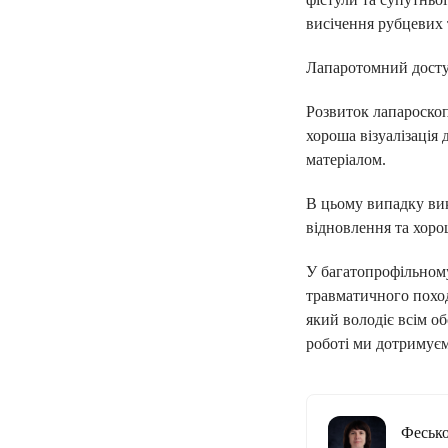
висічення рубцевих 
Лапаротомний доступ
Розвиток лапароскоп
хороша візуалізація
матеріалом.
В цьому випадку вик
відновлення та хоро
У багатопрофільному
травматичного похо
який володіє всім об
роботі ми дотримуєм
Фесько