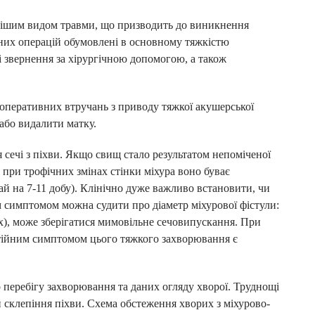
нішим видом травми, що призводить до виникнення
чних операцій обумовлені в основному тяжкістю
ті звернення за хірургічною допомогою, а також
 оперативних втручань з приводу тяжкої акушерської
 або видалити матку.
сечі з піхви. Якщо свищ стало результатом непоміченої
 а при трофічних змінах стінки міхура воно буває
М
ай на 7-11 добу). Клінічно дуже важливо встановити, чи
м симптомом можна судити про діаметр міхурової фістули:
:
х), може зберігатися мимовільне сечовипускання. При
остійним симптомом цього тяжкого захворювання є
а
о перебігу захворювання та даних огляду хворої. Труднощі
 склепіння піхви. Схема обстеження хворих з міхурово-