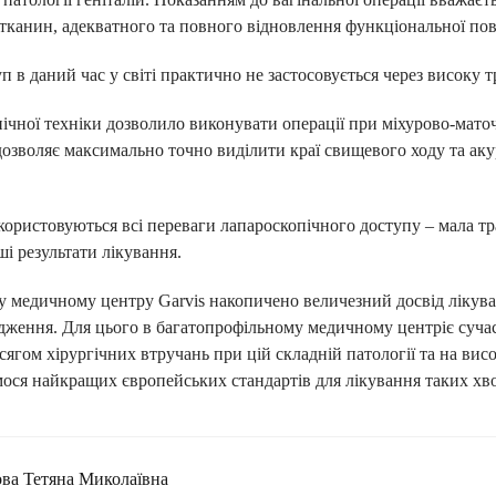
тканин, адекватного та повного відновлення функціональної пов
 в даний час у світі практично не застосовується через високу т
ічної техніки дозволило виконувати операції при міхурово-мат
 дозволяє максимально точно виділити краї свищевого ходу та а
ористовуються всі переваги лапароскопічного доступу – мала тр
ші результати лікування.
 медичному центру Garvis накопичено величезний досвід лікува
дження. Для цього в багатопрофільному медичному центріє суча
сягом хірургічних втручань при цій складній патології та на вис
ося найкращих європейських стандартів для лікування таких хв
ва Тетяна Миколаївна