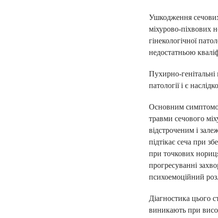
Ушкодження сечових
міхурово-піхвових н
гінекологічної пато
недостатньою кваліф
Пухирно-генітальні 
патології і є наслід
Основним симптомом 
травми сечового міху
ПІДПИШИ ДЕК
відстроченим і зале
підтікає сеча при з
ЛІКАРЕМ ТА 
при точкових нориця
прогресуванні захво
психоемоційний розл
консультації сімей
базові аналізи
Діагностика цього с
виникають при висок
довідки та лікарня