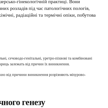
шерсько-гінекологічній практиці. Вони
их розладів під час патологічних пологів,
мічні, радіаційні та термічні опіки, побутова
ьні, сечоводо-генітальні, уретро-піхвові та комбіновані
нориць залежать від причин їх виникнення.
ежно від причини виникнення розрізняють міхурово-
чного генезу