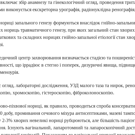
ключає збір анамнезу та гінекологічний огляд, проведення трит
влення
ми виконується екскреторна урографія, радіонуклідна ренографія,
е
нориці запального генезу формуються внаслідок гнійно-запальни
их нориць травматичного генезу, при яких загальний стан хворих
ткових та складних норицях гнійно-запальної етіології стан хво
і.
АРАЦІЮ ОНЛАЙН
дичний центр захворювання визначається стадією та поширеніст
вності, що іррадіює в стегно і поперек, дизуричні явища, підвище
 меноурія.
 огляд, лабораторні дослідження, УЗД малого таза та нирок, ре
опію, хромоскопію, гістероскопію, фіброколоноскопію.
ово-піхвової нориці, як правило, проводиться спроба консервати
0 добу, промивання сечового міхура антисептиками, мазеві тампон
у 2-3% хворих невеликі нориці рубцюються, але більшість паціє
ння. Існують вагінальний, лапаротомний та лапароскопічний дост
 патології геніталій. Показанням до вагінальної операції вважаєт