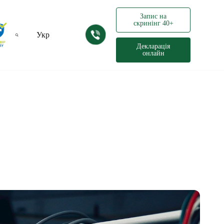
Запис на
скринінг 40+
Укр
Декларація
онлайн
Рус