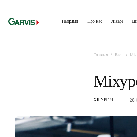
Напрями
Про нас
Лікарі
Ці
/
/
Міх
Главная
Блог
Міхур
28 
ХІРУРГІЯ