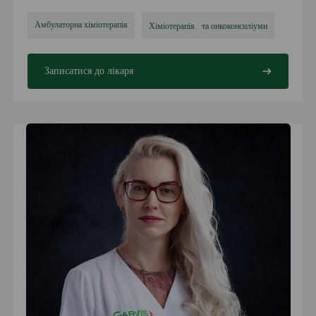
Амбулаторна хіміотерапія
Хіміотерапія та онкоконсиліуми
Записатися до лікаря