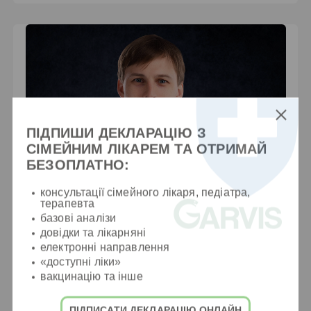
ПІДПИШИ ДЕКЛАРАЦІЮ З
СІМЕЙНИМ ЛІКАРЕМ ТА ОТРИМАЙ
БЕЗОПЛАТНО:
консультації сімейного лікаря, педіатра,
терапевта
базові аналізи
довідки та лікарняні
електронні направлення
Землянський Денис Євгенович
«доступні ліки»
вакцинацію та інше
Хірург, флеболог
ПІДПИСАТИ ДЕКЛАРАЦІЮ ОНЛАЙН