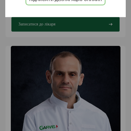
Загальна хірургія
Судинна хірургія
Хірургія
Записатися до лікаря