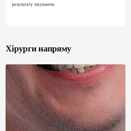
результату лікування.
Хірурги напряму
ПІДПИШИ ДЕКЛАРАЦІЮ З
СІМЕЙНИМ ЛІКАРЕМ ТА ОТРИМАЙ
БЕЗОПЛАТНО:
консультації сімейного лікаря, педіатра,
терапевта
базові аналізи
довідки та лікарняні
електронні направлення
«доступні ліки»