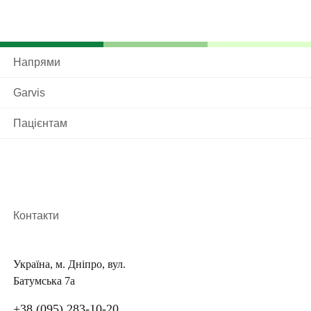
запобігання та лікування захворювань молочної
залози, у тому числі і метод доопераційного
пункційного забору патологічного матеріалу під
Напрями
ультразвуковим контролем для проведення
морфологічного уточнення діагнозу.
Garvis
операції на молочній залозі проводять
Пацієнтам
досвідчені фахівці: ми працюємо вже понад 15
років, та прийом у багатопрофільному
медичному центрі ведуть доктора вищої
категорії
система IC-FlowTM Imaging System для
Контакти
флуоресцентної діагностики в
параінфрачервоному світлі з використанням
індоціаніну зеленого при мастектомії дає
Україна, м. Дніпро, вул.
Батумська 7а
можливість підвищити ефективність операції
за рахунок більш частого застосування
+38 (095) 283-10-20