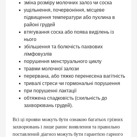
зміна розміру молочних залоз чи соска
ущільнення, почервоніння, місцеве
підвищення температури або пухлина в
районі грудей
втягування соска або поява виділень із
нього
збільшення та болючість пахвових
лімфовузлів
порушення менструального циклу
травми молочної залози
перервана, або тяжко перенесена вагітність
тривалі стреси чи гормональні порушення
при порушенні лактації
обтяжена спадковість (схильність до
захворювань грудей).
Всі ці прояви можуть бути ознакою багатьох грізних
захворювань і лише раннє виявлення та правильно
поставлений діагноз можуть бути гарантією гарного