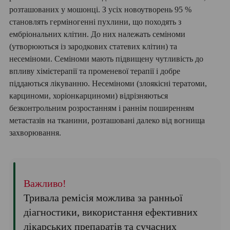
розташованих у мошонці. З усіх новоутворень 95 %
становлять герміногенні пухлини, що походять з
ембріональних клітин. До них належать семіноми
(утворюються із зародкових статевих клітин) та
несеміноми. Семіноми мають підвищену чутливість до
впливу хімієтерапії та променевої терапії і добре
піддаються лікуванню. Несеміноми (злоякісні тератоми,
карциноми, хоріонкарциноми) відрізняються
безконтрольним розростанням і раннім поширенням
метастазів на тканини, розташовані далеко від вогнища
захворювання.
Важливо!
Тривала ремісія можлива за ранньої
діагностики, використання ефективних
лікарських препаратів та сучасних