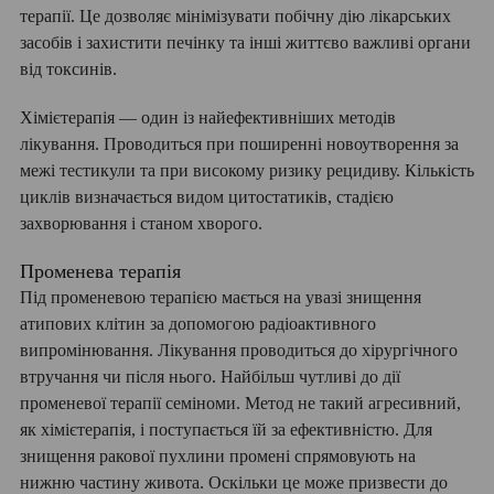
терапії. Це дозволяє мінімізувати побічну дію лікарських
засобів і захистити печінку та інші життєво важливі органи
від токсинів.
Хімієтерапія — один із найефективніших методів
лікування. Проводиться при поширенні новоутворення за
межі тестикули та при високому ризику рецидиву. Кількість
циклів визначається видом цитостатиків, стадією
захворювання і станом хворого.
Променева терапія
Під променевою терапією мається на увазі знищення
атипових клітин за допомогою радіоактивного
випромінювання. Лікування проводиться до хірургічного
втручання чи після нього. Найбільш чутливі до дії
променевої терапії семіноми. Метод не такий агресивний,
як хімієтерапія, і поступається їй за ефективністю. Для
знищення ракової пухлини промені спрямовують на
нижню частину живота. Оскільки це може призвести до