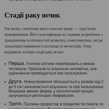
Стадії раку яєчок
Рак яєчка, симптоми якого описані вище, — підступне
захворювання. Його класифікація за стадіями розроблена з
урахуванням особливостей розвитку, симптоматики, місця
локалізації первинного вогнища та метастазів. Тому
виділяють чотири стадії раку яєчка:
Перша.
Атипові клітини перебувають у межах
тестикули. Припухлість візуально непомітна, але
ущільнення промацується при пальпуванні.
Друга.
Новоутворення збільшується у розмірі від 2
до 5 см і визначається візуально та при пальпуванні.
Мошонка змінює форму, у патологічний процес
залучаються регіонарні лімфовузли.
Третя.
Пухлина проростає в придатки тестикули та