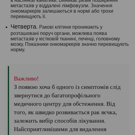
в насіннєві канатики. Виникає ризик поширення
метастазів у віддалені лімфовузли. Значення
онкомаркерів залишаються в нормі або трохи
перевищують її.
Четверта.
Ракові клітини проникають у
розташовані поруч органи, можлива поява
метастазів у кістковій тканині, печінці, головному
мозку. Показники онкомаркерів значно перевищують
норму.
Важливо!
З появою хоча б одного із симптомів слід
звернутися до багатопрофільного
медичного центру для обстеження. Від
того, як швидко розвивається рак яєчка,
залежить вибір способів лікування.
Найсприятливішими для видалення