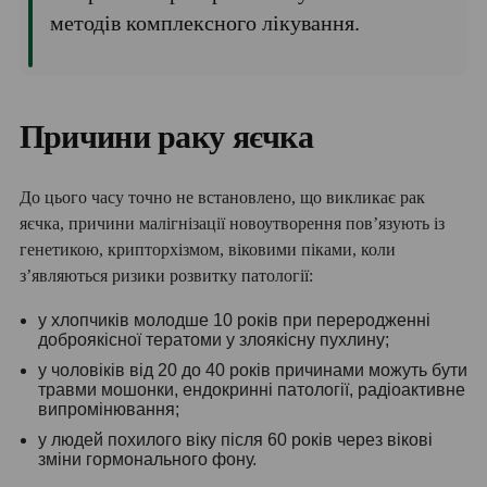
методів комплексного лікування.
Причини раку яєчка
До цього часу точно не встановлено, що викликає рак
яєчка, причини малігнізації новоутворення пов’язують із
генетикою, крипторхізмом, віковими піками, коли
з’являються ризики розвитку патології:
у хлопчиків молодше 10 років при переродженні
доброякісної тератоми у злоякісну пухлину;
у чоловіків від 20 до 40 років причинами можуть бути
травми мошонки, ендокринні патології, радіоактивне
випромінювання;
у людей похилого віку після 60 років через вікові
зміни гормонального фону.