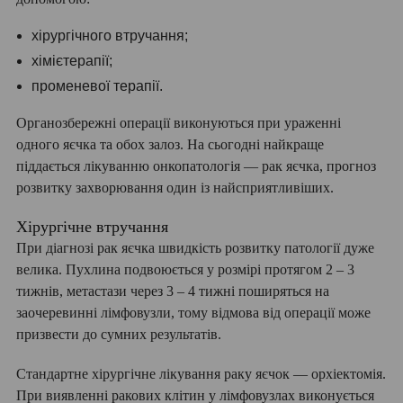
хірургічного втручання;
хімієтерапії;
променевої терапії.
Органозбережні операції виконуються при ураженні
одного яєчка та обох залоз. На сьогодні найкраще
піддається лікуванню онкопатологія — рак яєчка, прогноз
розвитку захворювання один із найсприятливіших.
Хірургічне втручання
При діагнозі рак яєчка швидкість розвитку патології дуже
велика. Пухлина подвоюється у розмірі протягом 2 – 3
тижнів, метастази через 3 – 4 тижні поширяться на
заочеревинні лімфовузли, тому відмова від операції може
призвести до сумних результатів.
Стандартне хірургічне лікування раку яєчок — орхіектомія.
При виявленні ракових клітин у лімфовузлах виконується