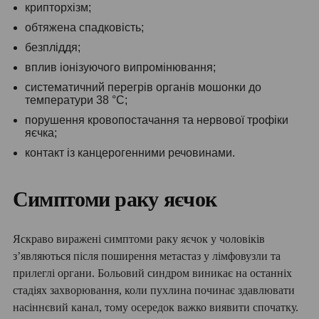
крипторхізм;
обтяжена спадковість;
безпліддя;
вплив іонізуючого випромінювання;
систематичний перегрів органів мошонки до
температури 38 °C;
порушення кровопостачання та нервової трофіки
яєчка;
контакт із канцерогенними речовинами.
Симптоми раку яєчок
Яскраво виражені симптоми раку яєчок у чоловіків
з’являються після поширення метастаз у лімфовузли та
прилеглі органи. Больовий синдром виникає на останніх
стадіях захворювання, коли пухлина починає здавлювати
насіннєвий канал, тому осередок важко виявити спочатку.