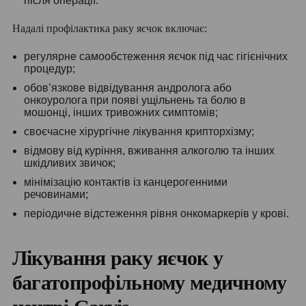
після операції.
Надалі профілактика раку яєчок включає:
регулярне самообстеження яєчок під час гігієнічних
процедур;
обов’язкове відвідування андролога або
онкоуролога при появі ущільнень та болю в
мошонці, інших тривожних симптомів;
своєчасне хірургічне лікування крипторхізму;
відмову від куріння, вживання алкоголю та інших
шкідливих звичок;
мінімізацію контактів із канцерогенними
речовинами;
періодичне відстеження рівня онкомаркерів у крові.
Лікування раку яєчок у
багатопрофільному медичному