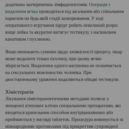
додаткова заочеревинна лімфаденектомія.
Операція з
видалення яєчка
проводиться під загальним або спінальним
наркозом на будь-якій стадії захворювання. У ході
оперативного втручання хірург робить невеликий розріз
вище лобка та акуратно витягує тестикулу з насіннєвим
канатиком і пухлиною.
Якщо виникають сумніви щодо злоякісності процесу, лікар
може видалити тільки пухлину, при цьому яєчко
зберігається. Видалення одного насінника не позначається
на сексуальних можливостях чоловіка. При
двосторонньому ураженні видаляються обидві тестикули.
Хімієтерапія
Лікування хімієтерапевтичними методами полягає у
знищенні атипових клітин спеціальними препаратами, які
вводяться крапельним способом внутрішньовенно або
приймаються у вигляді таблеток. Процедура виконується за
міжнародними протоколами під прикриттям супровідної