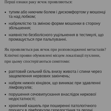
Перші ознаки раку яєчок проявляються:
тупим або ниючим болем і дискомфортом у мошонці
та над лобком;
набряклістю та зміною форми мошонки в сторону
збільшення;
наявністю безболісного ущільнення в тестикулі, що
промацується при пальпуванні.
Як проявляється рак яєчок при розповсюдженні метастазів?
Клінічні прояви обумовлені місцем локалізації пухлини,
при цьому спостерігаються симптоми:
раптовий сильний біль внизу живота і спини через
защемлення нервових закінчень;
набряк нижніх кінцівок, що виникає при здавленні
лімфовузлів;
порушення сечовипускання внаслідок ниркової
недостатності;
хронічний кашель при поширенні патологічного
процесу в лімфовузли середостіння та легені.