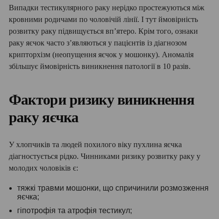
Випадки тестикулярного раку нерідко простежуються між
кровними родичами по чоловічій лінії. І тут ймовірність
розвитку раку підвищується вп’ятеро. Крім того, ознаки
раку яєчок часто з’являються у пацієнтів із діагнозом
крипторхізм (неопущення яєчок у мошонку). Аномалія
збільшує ймовірність виникнення патології в 10 разів.
Фактори ризику виникнення
раку яєчка
У хлопчиків та людей похилого віку пухлина яєчка
діагностується рідко. Чинниками ризику розвитку раку у
молодих чоловіків є:
тяжкі травми мошонки, що спричинили розмозження
яєчка;
гіпотрофія та атрофія тестикул;