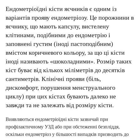
Ендометріоїдні кісти яєчників є одним із
варіантів прояву ендометріозу. Це порожнини в
яєчнику, що мають капсулу, вистелену
клітинами, подібними до ендометрію і
заповнені густим (іноді пастоподібним)
вмістом коричневого кольору, за що ці кісти
іноді називають «шоколадними». Розмір таких
кіст буває від кількох міліметрів до десятків
сантиметрів. Клінічні прояви (біль,
дискомфорт, порушення менструального
циклу) при цих кістах бувають далеко не
завжди та не залежать від розміру кісти.
Виявляються ендометріоїдні кісти зазвичай при
профілактичному УЗД або при обстеженні безпліддя,
оскільки ендометріоз у більшості випадків призводить до