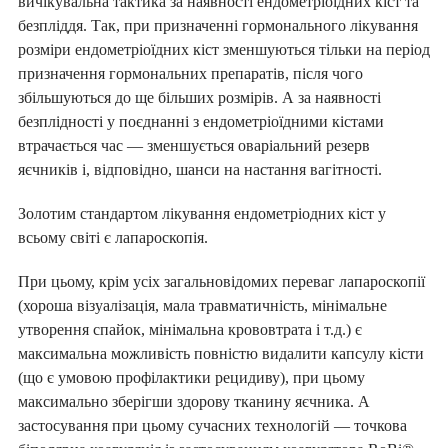
вичікувальна тактика за наявності ендометріоїдних кіст та
безпліддя. Так, при призначенні гормонального лікування
розміри ендометріоїдних кіст зменшуються тільки на період
призначення гормональних препаратів, після чого
збільшуються до ще більших розмірів. А за наявності
безплідності у поєднанні з ендометріоїдними кістами
втрачається час — зменшується оваріальний резерв
яєчників і, відповідно, шанси на настання вагітності.
ПІДПИШИ ДЕКЛАРАЦІЮ З
СІМЕЙНИМ ЛІКАРЕМ ТА ОТРИМАЙ
Золотим стандартом лікування ендометріодних кіст у
БЕЗОПЛАТНО:
всьому світі є лапароскопія.
консультації сімейного лікаря, педіатра,
терапевта
При цьому, крім усіх загальновідомих переваг лапароскопії
базові аналізи
(хороша візуалізація, мала травматичність, мінімальне
довідки та лікарняні
утворення спайок, мінімальна крововтрата і т.д.) є
електронні направлення
максимальна можливість повністю видалити капсулу кісти
«доступні ліки»
(що є умовою профілактики рецидиву), при цьому
вакцинацію та інше
максимально зберігши здорову тканину яєчника. А
застосування при цьому сучасних технологій — точкова
ПІДПИСАТИ ДЕКЛАРАЦІЮ ОНЛАЙН