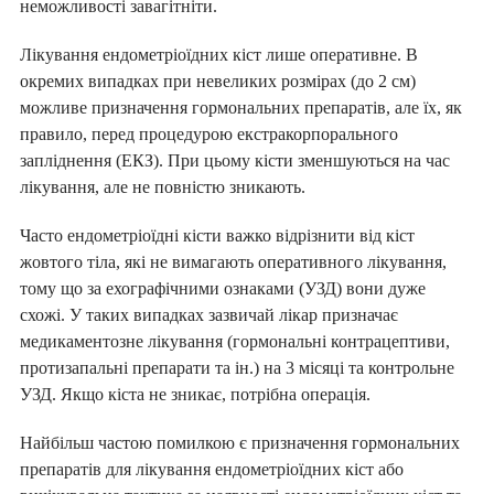
неможливості завагітніти.
Лікування ендометріоїдних кіст лише оперативне. В
окремих випадках при невеликих розмірах (до 2 см)
можливе призначення гормональних препаратів, але їх, як
правило, перед процедурою екстракорпорального
запліднення (ЕКЗ). При цьому кісти зменшуються на час
лікування, але не повністю зникають.
Часто ендометріоїдні кісти важко відрізнити від кіст
жовтого тіла, які не вимагають оперативного лікування,
тому що за ехографічними ознаками (УЗД) вони дуже
схожі. У таких випадках зазвичай лікар призначає
медикаментозне лікування (гормональні контрацептиви,
протизапальні препарати та ін.) на 3 місяці та контрольне
УЗД. Якщо кіста не зникає, потрібна операція.
Найбільш частою помилкою є призначення гормональних
препаратів для лікування ендометріоїдних кіст або