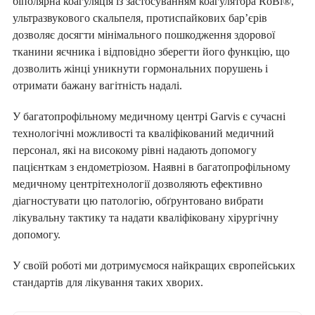
біполярна коагуляція із застосуванням коагулятора RoBi®,
ультразвукового скальпеля, протиспайкових бар’єрів
дозволяє досягти мінімального пошкодження здорової
тканини яєчника і відповідно зберегти його функцію, що
дозволить жінці уникнути гормональних порушень і
отримати бажану вагітність надалі.
У багатопрофільному медичному центрі Garvis є сучасні
технологічні можливості та кваліфікований медичний
персонал, які на високому рівні надають допомогу
пацієнткам з ендометріозом. Наявні в багатопрофільному
медичному центрітехнології дозволяють ефективно
діагностувати цю патологію, обґрунтовано вибрати
лікувальну тактику та надати кваліфіковану хірургічну
допомогу.
У своїй роботі ми дотримуємося найкращих європейських
стандартів для лікування таких хворих.