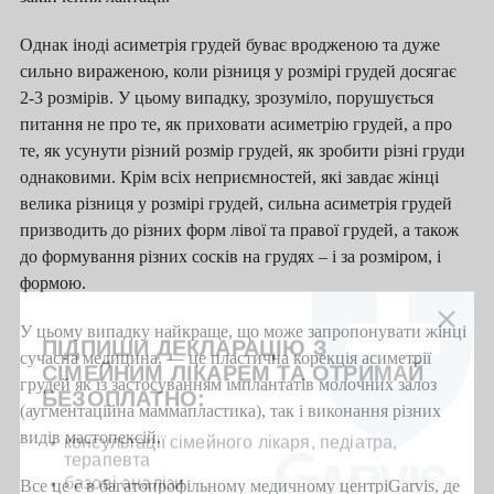
Однак іноді асиметрія грудей буває вродженою та дуже
сильно вираженою, коли різниця у розмірі грудей досягає
2-3 розмірів. У цьому випадку, зрозуміло, порушується
питання не про те, як приховати асиметрію грудей, а про
те, як усунути різний розмір грудей, як зробити різні груди
однаковими. Крім всіх неприємностей, які завдає жінці
велика різниця у розмірі грудей, сильна асиметрія грудей
призводить до різних форм лівої та правої грудей, а також
до формування різних сосків на грудях – і за розміром, і
формою.
У цьому випадку найкраще, що може запропонувати жінці
ПІДПИШИ ДЕКЛАРАЦІЮ З
сучасна медицина, — це пластична корекція асиметрії
СІМЕЙНИМ ЛІКАРЕМ ТА ОТРИМАЙ
грудей як із застосуванням імплантатів молочних залоз
БЕЗОПЛАТНО:
(аугментаційна маммапластика), так і виконання різних
видів мастопексій.
консультації сімейного лікаря, педіатра,
терапевта
базові аналізи
Все це є в багатопрофільному медичному центріGarvis, де