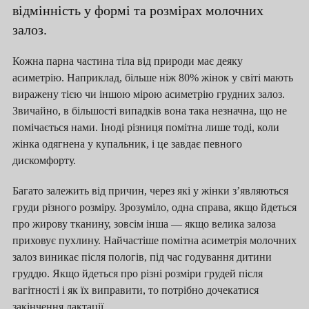
відмінність у формі та розмірах молочних
залоз.
Кожна парна частина тіла від природи має деяку
асиметрію. Наприклад, більше ніж 80% жінок у світі мають
виражену тією чи іншою мірою асиметрію грудних залоз.
Звичайно, в більшості випадків вона така незначна, що не
помічається нами. Іноді різниця помітна лише тоді, коли
жінка одягнена у купальник, і це завдає певного
дискомфорту.
Багато залежить від причин, через які у жінки з’являються
груди різного розміру. Зрозуміло, одна справа, якщо йдеться
про жирову тканину, зовсім інша — якщо велика залоза
приховує пухлину. Найчастіше помітна асиметрія молочних
залоз виникає після пологів, під час годування дитини
груддю. Якщо йдеться про різні розміри грудей після
вагітності і як їх виправити, то потрібно дочекатися
закінчення лактації.