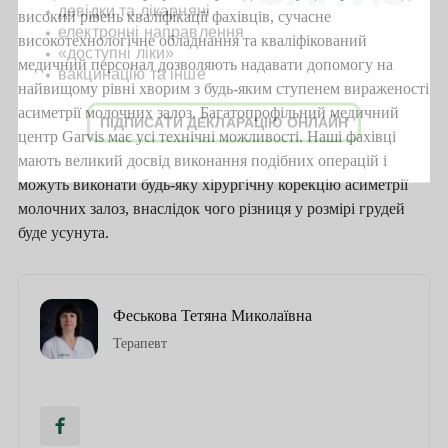
довідки та лікарняні
високий рівень кваліфікації фахівців, сучасне
електронні направлення
високотехнологічне обладнання та кваліфікований
«доступні ліки»
медичний персонал дозволяють надавати допомогу на
вакцинацію та інше
найвищому рівні хворим з будь-яким ступенем вираженості
асиметрії молочних залоз. Багатопрофільний медичний
ПІДПИСАТИ ДЕКЛАРАЦІЮ ОНЛАЙН
центр Garvis має усі технічні можливості. Наші фахівці
мають великий досвід виконання подібних операцій і
можуть виконати будь-яку хірургічну корекцію асиметрії
молочних залоз, внаслідок чого різниця у розмірі грудей
буде усунута.
Феськова Тетяна Миколаївна
Терапевт