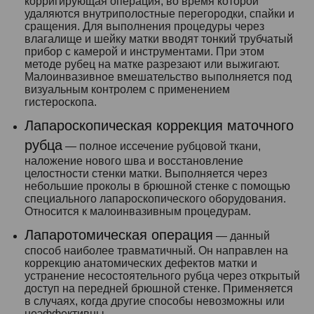
корригирующая операция, во время которой
удаляются внутриполостные перегородки, спайки и
сращения. Для выполнения процедуры через
влагалище и шейку матки вводят тонкий трубчатый
прибор с камерой и инструментами. При этом
методе рубец на матке разрезают или выжигают.
Малоинвазивное вмешательство выполняется под
визуальным контролем с применением
гистероскопа.
Лапароскопическая коррекция маточного
рубца
— полное иссечение рубцовой ткани,
наложение нового шва и восстановление
целостности стенки матки. Выполняется через
небольшие проколы в брюшной стенке с помощью
специального лапароскопического оборудования.
Относится к малоинвазивным процедурам.
Лапаротомическая операция
— данный
способ наиболее травматичный. Он направлен на
коррекцию анатомических дефектов матки и
устранение несостоятельного рубца через открытый
доступ на передней брюшной стенке. Применяется
в случаях, когда другие способы невозможны или
неэффективны.