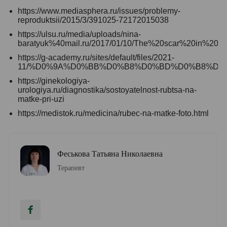
https://www.mediasphera.ru/issues/problemy-
reproduktsii/2015/3/391025-72172015038
https://ulsu.ru/media/uploads/nina-
baratyuk%40mail.ru/2017/01/10/The%20scar%20in%20th
https://g-academy.ru/sites/default/files/2021-
11/%D0%9A%D0%BB%D0%B8%D0%BD%D0%B8%D1
https://ginekologiya-
urologiya.ru/diagnostika/sostoyatelnost-rubtsa-na-
matke-pri-uzi
https://medistok.ru/medicina/rubec-na-matke-foto.html
Феськова Татьяна Николаевна
Терапевт