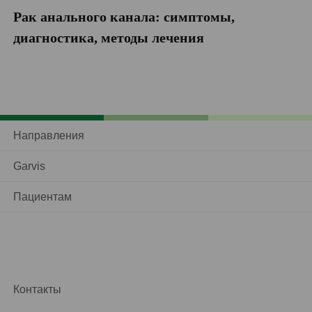
Рак анального канала: симптомы,
П
диагностика, методы лечения
Направления
Garvis
Пациентам
Контакты