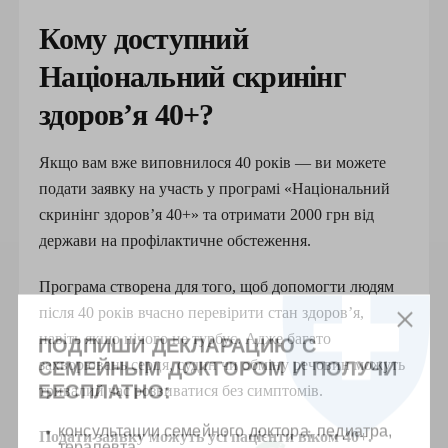
Кому доступний
Національний скринінг
здоров’я 40+?
Якщо вам вже виповнилося 40 років — ви можете
подати заявку на участь у програмі «Національний
скринінг здоров’я 40+» та отримати 2000 грн від
держави на профілактичне обстеження.
Програма створена для того, щоб допомогти людям
після 40 років вчасно перевірити стан здоров’я,
навіть якщо нічого не турбує. Адже багато
ПОДПИШИ ДЕКЛАРАЦИЮ С
захворювань серця, судин чи обміну речовин можуть
СЕМЕЙНЫМ ДОКТОРОМ И ПОЛУЧИ
БЕСПЛАТНО:
тривалий час розвиватися без симптомів.
консультации семейного доктора, педиатра,
Подати заявку можуть усі пацієнти віком 40+.
терапевта