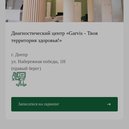
Вимірювання основних показників тіла, індекс
маси тіла (ІМТ): вага, зріст, окружність талії;
Збір даних про фактори ризику;
Оцінка симптомів, які можуть свідчити про
Диагностический центр «Garvis - Твоя
проблеми з серцем або судинами: біль або
территория здоровья!»
дискомфорт у грудях, задишка, набряки, біль у
ногах під час ходьби.
г. Днепр
ул. Набережная победы, 1Н
Аналізи та дослідження
(правый берег)
Ліпідограма — аналіз крові на холестерин і
жири, що впливають на стан судин;
Глікований гемоглобін (HbA1c) — показує
ризик розвитку цукрового діабету.
Записатися на скринінг
За показаннями: