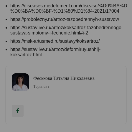
https://diseases.medelement.com/disease/%
%D0%BA%D0%BF-%D1%80%D1%84-2021/17004
https://probolezny.ru/artroz-tazobedrennyh-sustavov/
https://sustavlive.ru/artroz/koksartroz-tazobedrennogo-
sustava-simptomy-i-lechenie.html#i-2
https://msk-artusmed.ru/sustavy/koksartroz/
https://sustavlive.ru/artroz/deformiruyushhij-
koksartroz.html
Феськова Татьяна Николаевна
Терапевт