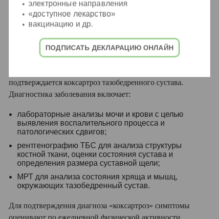
электронные направления
«доступное лекарство»
вакцинацию и др.
Диагностика
ПОДПИСАТЬ ДЕКЛАРАЦИЮ ОНЛАЙН
Перед началом лечения проводятся сбор анамнеза и
диагностические исследования, по результатам которых
подтверждается коксартроз тазобедренного сустава.
Диагностика заболевания включает:
лабораторные анализы мочи и крови с целью
выявления воспалительного процесса и
патологических сдвигов;
рентгенографию ТБС для анализа структуры
костной ткани, оценки состояния сустава и
определения размера суставной щели;
МРТ для анализа состояния хряща и мышц,
окружающих тазобедренный сустав.
Для подтверждения диагноза «коксартроз» симптомы
оценивают по ежедневной физической активности,