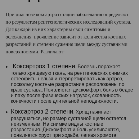
При диагнозе коксартроз стадии заболевания определяют
по результатам рентгенологических исследований сустава.
Для каждой из них характерны свои симптомы и
осложнения, проявление зависит от количества костных
разрастаний и степени сужения щели между суставными
поверхностями. Различают:
Коксартроз 1 степени
. Болезнь поражает
только хрящевую ткань, на рентгеновских снимках
остеофиты нельзя интерпретировать как артроз,
поскольку костные разрастания расположены по
краю сустава. Появляется дискомфорт, боль в бедре
и паху после физических нагрузок, скованность
конечности после длительной неподвижности.
Коксартроз 2 степени
. Хрящ начинает
разрушаться, но размер суставной щели остается
неизменным. На снимке видны костные
разрастания. Дискомфорт и боль усиливаются,
появляется хруст при ходьбе, легкая хромота,