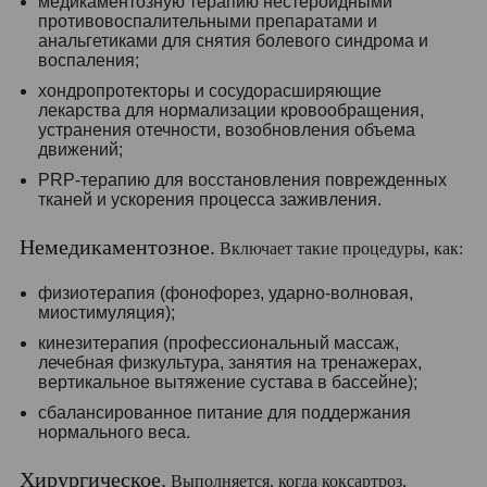
медикаментозную терапию нестероидными
противовоспалительными препаратами и
анальгетиками для снятия болевого синдрома и
воспаления;
хондропротекторы и сосудорасширяющие
лекарства для нормализации кровообращения,
устранения отечности, возобновления объема
движений;
PRP-терапию для восстановления поврежденных
тканей и ускорения процесса заживления.
Немедикаментозное.
Включает такие процедуры, как:
физиотерапия (фонофорез, ударно-волновая,
миостимуляция);
кинезитерапия (профессиональный массаж,
лечебная физкультура, занятия на тренажерах,
вертикальное вытяжение сустава в бассейне);
сбалансированное питание для поддержания
нормального веса.
Хирургическое.
Выполняется, когда коксартроз,