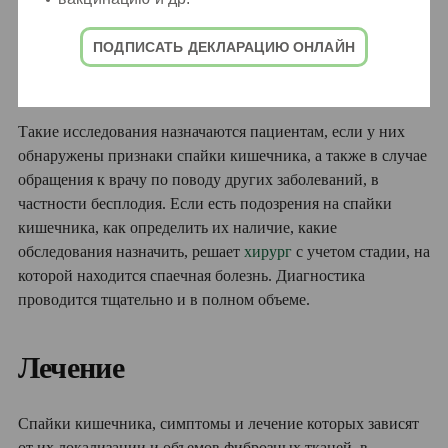
Диагностическая лапароскопия — микрооперация,
которая проводится путем введения в брюшную
полость через небольшой прокол лапароскопа с
ПОДПИСАТЬ ДЕКЛАРАЦИЮ ОНЛАЙН
камерой. Подобное вмешательство считается одним
из лучших способов диагностики, позволяющим не
только выявить, но и разделить спайки.
Такие исследования назначаются пациентам, если у них
обнаружены признаки спайки кишечника, а также в случае
обращения к врачу по поводу других заболеваний, в
частности бесплодия. Если есть подозрения на спайки
кишечника, как определить их наличие, какие
обследования назначить, решает
хирург
с учетом стадии, на
которой находится спаечная болезнь. Диагностика
проводится тщательно и в полном объеме.
Лечение
Спайки кишечника, симптомы и лечение которых зависят
от их локализации и объемов фиброзных тканей, в