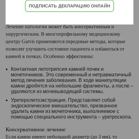
ПОДПИСАТЬ ДЕКЛАРАЦИЮ ОНЛАЙН
болезни
Лечение патологии может быть консервативным и
хирургическим. В многопрофильному медицинскому
центру Garvis применяются передовые методы, которые
позволят улучшить состояние пациента и избавиться от
камней в почках. Особенно эффективны:
Контактная литотрипсия камней почек и
мочеточников. Это современный и нетравматичный
метод лечения заболевания. В ходе манипуляции
камни дробятся на небольшие фрагменты, а после –
удаляются из мочевыводящей системы.
Уретеролитоэкстракция. Представляет собой
эндоскопическое вмешательство, призванное
удалить камни из мочеточника, выполняемое с
помощью специального инструмента – уретроскопа.
Консервативное лечение
Если камни имеют небольшой диаметр (до 3 мм), то