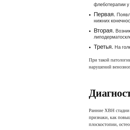
флеботерапии у 
Первая.
Появля
нижних конечнос
Вторая.
Возник
липодерматоскл
Третья.
На гол
При такой патологии
нарушений венозного
Диагност
Ранние ХВН стадии 
признаки, как повыш
плоскостопии, осте