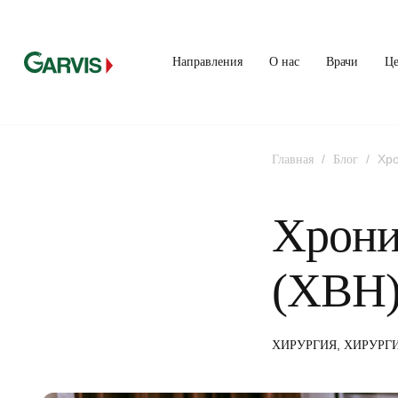
Направления
О нас
Врачи
Ц
/
/
Хро
Главная
Блог
Хрони
(ХВН
,
ХИРУРГИЯ
ХИРУРГ