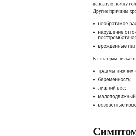
венозную помпу голе
Другие причины хро
необратимое рас
нарушение отток
посттромботичес
врожденные пат
К факторам риска от
травмы нижних к
ПОДПИШИ ДЕ
беременность;
лишний вес;
ДОКТОРОМ И 
малоподвижный 
возрастные изме
консультации семе
базовые анализы
Симптом
справки и больни