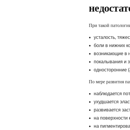
электронные напр
недостат
«доступное лекар
вакцинацию и др.
При такой патологи
усталость, тяже
боли в нижних к
ПОДПИСАТЬ ДЕК
возникающие в 
покалывания и з
односторонние (
По мере развития п
наблюдается пот
ухудшается элас
развивается зас
на поверхности 
на пигментирова