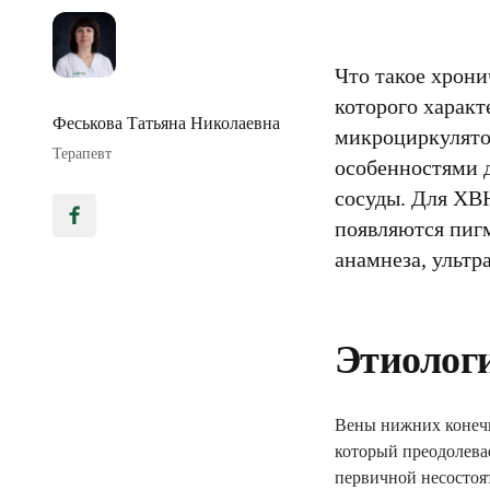
Что такое хрони
которого характ
Феськова Татьяна Николаевна
микроциркулятор
Терапевт
особенностями 
сосуды. Для ХВН
появляются пиг
анамнеза, ультр
Этиологи
Вены нижних конечн
который преодолева
первичной несостоя