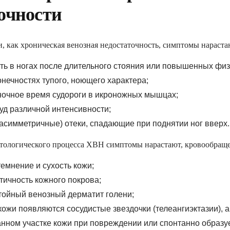
авления
очности
ство»
и, как хроническая венозная недостаточность, симптомы нараст
сть в ногах после длительного стояния или повышенных физ
онечностях тупого, ноющего характера;
ЛАРАЦИЮ ОНЛАЙН
ночное время судороги в икроножных мышцах;
уд различной интенсивности;
асимметричные) отеки, спадающие при поднятии ног вверх.
атологического процесса ХВН симптомы нарастают, кровообраще
емнение и сухость кожи;
тичность кожного покрова;
тойный венозный дерматит голени;
кожи появляются сосудистые звездочки (телеангиэктазии),
нном участке кожи при повреждении или спонтанно образуе