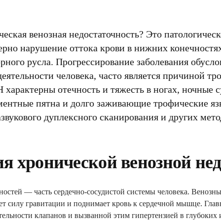
ческая венозная недостаточность? Это патологическ
ерно нарушение оттока крови в нижних конечностях
ного русла. Прогрессирование заболевания обусло
деятельности человека, часто является причиной 
 характерны отечность и тяжесть в ногах, ночные 
ментные пятна и долго заживающие трофические язв
азвукового дуплексного сканирования и других мето
я хронической венозной не
остей — часть сердечно-сосудистой системы человека. Венозны
ет силу гравитации и поднимает кровь к сердечной мышце. Глав
тельности клапанов и вызванной этим гипертензией в глубоких 