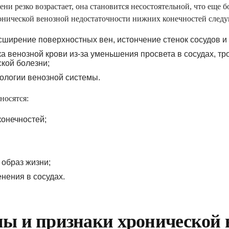
ни резко возрастает, она становится несостоятельной, что еще 
нической венозной недостаточности нижних конечностей след
ширение поверхностных вен, истончение стенок сосудов и 
а венозной крови из-за уменьшения просвета в сосудах, тр
кой болезни;
ологии венозной системы.
носятся:
онечностей;
КЛАРАЦИЮ С СЕМЕЙ
ПОЛУЧИ БЕСПЛАТНО:
образ жизни;
нения в сосудах.
йного доктора, педиатра, тера
ы и признаки хронической 
чные