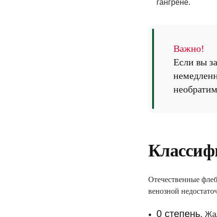
гангрене.
Важно!
Если вы з
немедленн
необратим
Классиф
Отечественные флеб
венозной недостато
0 степень
.
Жал