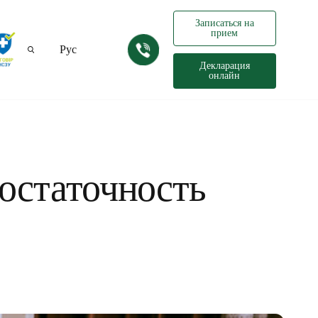
Записаться на
прием
Рус
Декларация
онлайн
Укр
остаточность