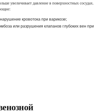
больше увеличивает давление в поверхностных сосудах.
ующие:
нарушение кровотока при варикозе;
омбоза или разрушения клапанов глубоких вен при
НЫМ
певта
венозной