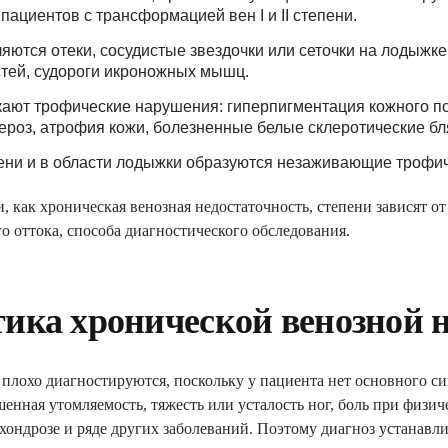
пациентов с трансформацией вен I и II степени.
ются отеки, сосудистые звездочки или сеточки на лодыжке 
тей, судороги икроножных мышц.
ают трофические нарушения: гиперпигментация кожного по
ероз, атрофия кожи, болезненные белые склеротические б
ени и в области лодыжки образуются незаживающие трофиче
, как хроническая венозная недостаточность, степени зависят о
 оттока, способа диагностического обследования.
ика хронической венозной 
плохо диагностируются, поскольку у пациента нет основного си
енная утомляемость, тяжесть или усталость ног, боль при физич
охондрозе и ряде других заболеваний. Поэтому диагноз устанав