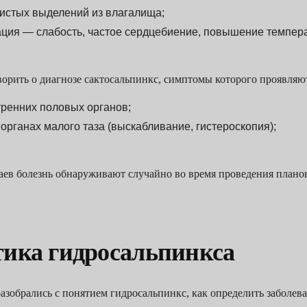
истых выделений из влагалища;
ция — слабость, частое сердцебиение, повышение темпера
орить о диагнозе сактосальпинкс, симптомы которого проявляю
ренних половых органов;
органах малого таза (выскабливание, гистероскопия);
аев болезнь обнаруживают случайно во время проведения плано
тика гидросальпинкса
зобрались с понятием гидросальпинкс, как определить заболева