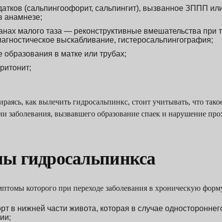
датков (сальпингоофорит, сальпингит), вызванное ЗППП 
в анамнезе;
анах малого таза — реконструктивные вмешательства при т
иагностическое выскабливание, гистеросальпингография;
 образования в матке или трубах;
ритонит;
ираясь, как вылечить гидросальпинкс, стоит учитывать, что тако
ии заболевания, вызвавшего образование спаек и нарушение про
ы гидросальпинкса
мптомы которого при переходе заболевания в хроническую форму
рт в нижней части живота, которая в случае одностороннег
ии;