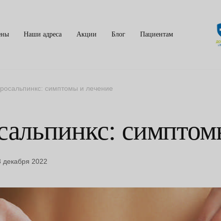
ены
Наши адреса
Акции
Блог
Пациентам
росальпинкс: симптомы и лечение
сальпинкс: симптом
8 декабря 2022