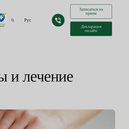
Записаться на
прием
Рус
Декларация
онлайн
Укр
ы и лечение