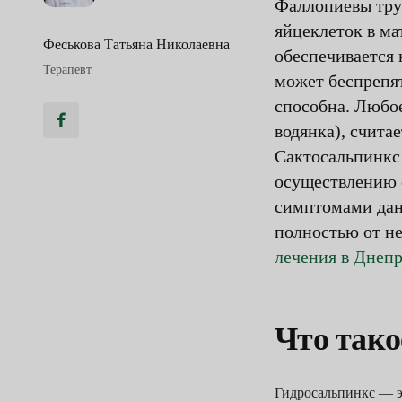
Фаллопиевы тру
яйцеклеток в ма
Феськова Татьяна Николаевна
обеспечивается 
Терапевт
может беспрепят
способна. Любое
водянка), счита
Сактосальпинкс 
осуществлению 
симптомами данн
полностью от не
лечения в Днеп
Что тако
Гидросальпинкс — э