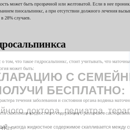
ость может быть прозрачной или желтоватой. Если в нее проник
ванием пиосальпинкс, а при отсутствии должного лечения вызыв
 в 28% случаев.
дросальпинкса
 о том, что такое гидросальпинкс, стоит учитывать, что маточн
логия может быть:
КЛАРАЦИЮ С СЕМЕЙ
ПОЛУЧИ БЕСПЛАТНО:
рактера течения заболевания и состояния органа водянка маточ
йного доктора, педиатра, тера
еста скопления жидкостного содержимого различают сактосальпи
чные
ный
— когда жидкостное содержимое скапливается между с