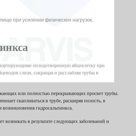
ище при усилении физических нагрузок.
инкса
спортирующими оплодотворенную яйцеклетку при
еводов слизи, сокращая и расслабляя трубы в
 сужающих или полностью перекрывающих просвет трубы.
ачинает скапливаться в трубе, расширяя полость, в
зм возникновения гидросальпинкса.
т возникать в результате следующих заболеваний и