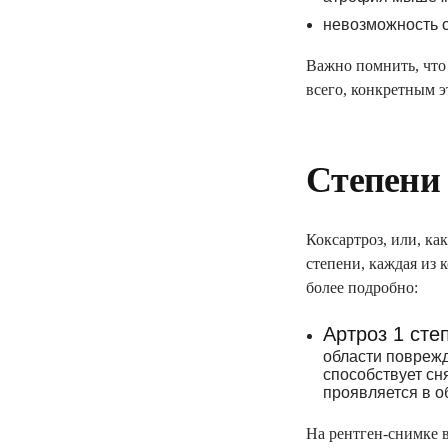
электронные напр
невозможность с
«доступное лекар
Важно помнить, что 
вакцинацию и др.
всего, конкретным э
ПОДПИСАТЬ ДЕК
Степени 
Коксартроз, или, ка
степени, каждая из
более подробно:
Артроз 1 сте
области поврежд
способствует сн
проявляется в о
На рентген-снимке 