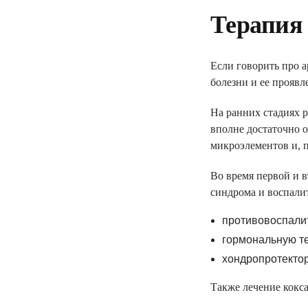
Терапия
Если говорить про а
болезни и ее проявл
На ранних стадиях р
вполне достаточно 
микроэлементов и, п
Во время первой и в
синдрома и воспали
противовоспали
гормональную т
хондропротекто
Также лечение кокса