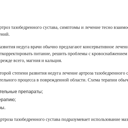
ртроз тазобедренного сустава, симптомы и лечение тесно взаимос
ений.
азвития недуга врачи обычно предлагают консервативное лечение
откорректировать питание, решить проблемы с кровоснабжением 
режде всего, магния и кальция.
торой степени развития недуга лечение артроза тазобедренного с
тельного процесса в поврежденной области. Схема терапии обыч
тельные препараты;
ерапию;
ры.
ртроза тазобедренного сустава подразумевает использование маз