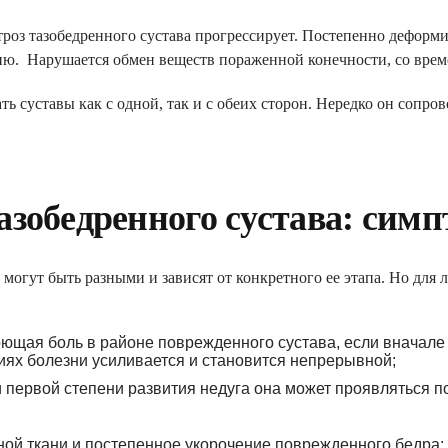
роз тазобедренного сустава прогрессирует. Постепенно деформи
ю. Нарушается обмен веществ пораженной конечности, со вре
ть суставы как с одной, так и с обеих сторон. Нередко он сопро
азобедренного сустава: сим
КЛАРАЦИЮ С СЕМЕЙ
могут быть разными и зависят от конкретного ее этапа. Но для
ПОЛУЧИ БЕСПЛАТНО:
ющая боль в районе поврежденного сустава, если вначале 
ях болезни усиливается и становится непрерывной;
йного доктора, педиатра, тера
и первой степени развития недуга она может проявляться п
чные
ой ткани и постепенное укорочение поврежденного бедра;