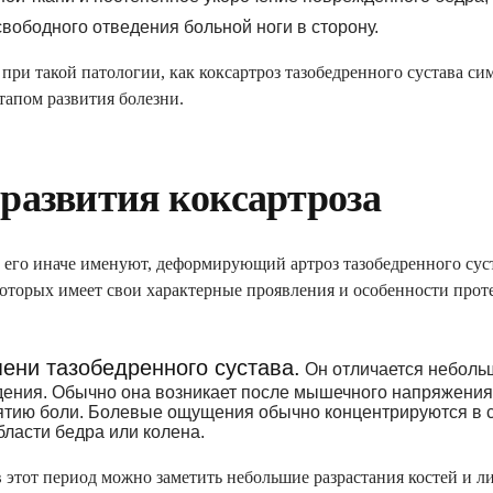
авления
вободного отведения больной ноги в сторону.
ство»
при такой патологии, как коксартроз тазобедренного сустава с
тапом развития болезни.
ЛАРАЦИЮ ОНЛАЙН
развития коксартроза
к его иначе именуют, деформирующий артроз тазобедренного суст
 которых имеет свои характерные проявления и особенности про
пени тазобедренного сустава.
Он отличается неболь
ения. Обычно она возникает после мышечного напряжения 
ятию боли. Болевые ощущения обычно концентрируются в са
бласти бедра или колена.
в этот период можно заметить небольшие разрастания костей и 