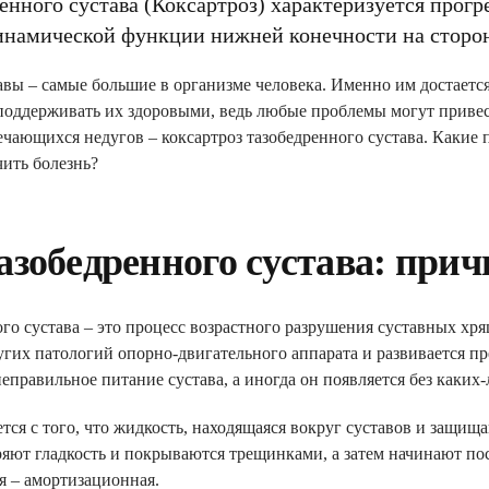
ренного сустава (Коксартроз) характеризуется про
динамической функции нижней конечности на сторо
вы – самые большие в организме человека. Именно им достается
поддерживать их здоровыми, ведь любые проблемы могут привес
ечающихся недугов – коксартроз тазобедренного сустава. Какие 
чить болезнь?
азобедренного сустава: при
ого сустава – это процесс возрастного разрушения суставных х
угих патологий опорно-двигательного аппарата и развивается п
еправильное питание сустава, а иногда он появляется без каки
тся с того, что жидкость, находящаяся вокруг суставов и защища
ряют гладкость и покрываются трещинками, а затем начинают по
я – амортизационная.