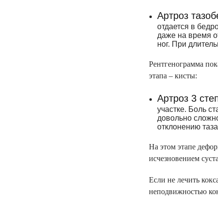
Артроз тазоб
отдается в бедр
даже на время о
ног. При длител
Рентгенограмма пока
этапа – кисты:
Артроз 3 сте
участке. Боль с
довольно сложн
отклонению таза
На этом этапе дефо
исчезновением суст
Если не лечить кокс
неподвижностью ко