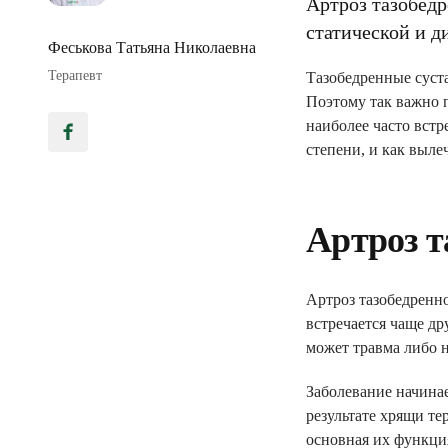
Артроз тазобед
статической и 
Феськова Татьяна Николаевна
Терапевт
Тазобедренные суста
Поэтому так важно 
наиболее часто встр
степени, и как выле
Артроз т
Артроз тазобедренн
встречается чаще др
может травма либо н
Заболевание начинае
результате хрящи те
основная их функци