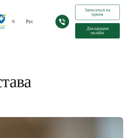
Записаться на
прием
Рус
Декларация
онлайн
Укр
става