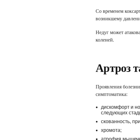
Со временем коксарт
возникшему давлени
Недуг может атакова
коленей.
Артроз т
ПОДПИШИ ДЕ
Проявления болезни 
ДОКТОРОМ И 
симптоматика:
дискомфорт и но
следующих стади
консультации семе
скованность, пр
базовые анализы
хромота;
справки и больни
атрофия мышечн