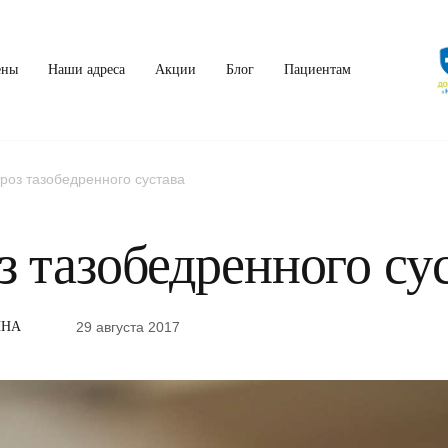
ены
Наши адреса
Акции
Блог
Пациентам
роз тазобедренного сустава
з тазобедренного су
29 августа 2017
ИНА