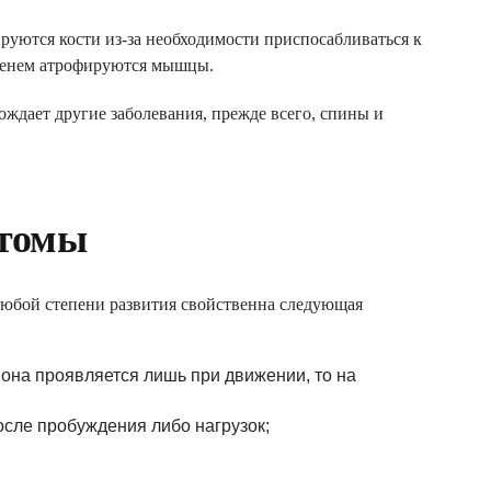
руются кости из-за необходимости приспосабливаться к
менем атрофируются мышцы.
вождает другие заболевания, прежде всего, спины и
птомы
НЫМ
 любой степени развития свойственна следующая
она проявляется лишь при движении, то на
певта
осле пробуждения либо нагрузок;