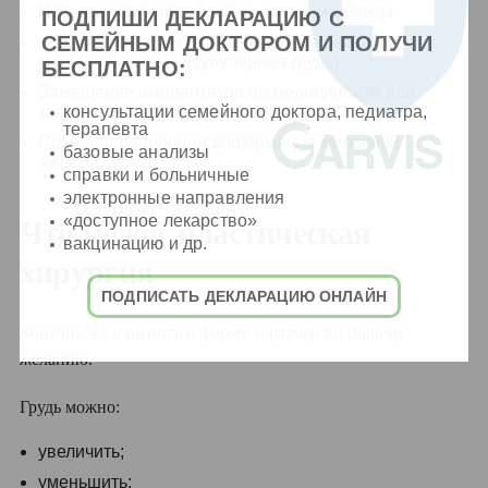
Избыток железистой ткани с птозом железы.
ПОДПИШИ ДЕКЛАРАЦИЮ С
СЕМЕЙНЫМ ДОКТОРОМ И ПОЛУЧИ
Асимметрия, птоз или аномальное развитие
молочной железы (тубулярная грудь).
БЕСПЛАТНО:
Замещение имплантатов по медицинским или
косметическим показаниям.
консультации семейного доктора, педиатра,
терапевта
Послеоперационная деформация молочной
базовые анализы
железы.
справки и больничные
электронные направления
«доступное лекарство»
Что может пластическая
вакцинацию и др.
хирургия
ПОДПИСАТЬ ДЕКЛАРАЦИЮ ОНЛАЙН
Конечно же изменить и форму, и размер по Вашему
желанию.
Грудь можно:
увеличить;
уменьшить;