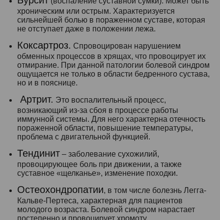
(воспаление суставной сумки). Может быть
хроническим или острым. Характеризуется
сильнейшей болью в пораженном суставе, которая
не отступает даже в положении лежа.
Коксартроз.
Спровоцирован нарушением
обменных процессов в хрящах, что провоцирует их
отмирание. При данной патологии болевой синдром
ощущается не только в области бедренного сустава,
но и в пояснице.
Артрит.
Это воспалительный процесс,
возникающий из-за сбоя в процессе работы
иммунной системы. Для него характерна отечность
пораженной области, повышение температуры,
проблема с двигательной функцией.
Тендинит
– заболевание сухожилий,
провоцирующее боль при движении, а также
суставное «щелканье», изменение походки.
Остеохондропатии
, в том числе болезнь Легга-
Кальве-Пертеса, характерная для пациентов
молодого возраста. Болевой синдром нарастает
постепенно и провоцирует хромоту.