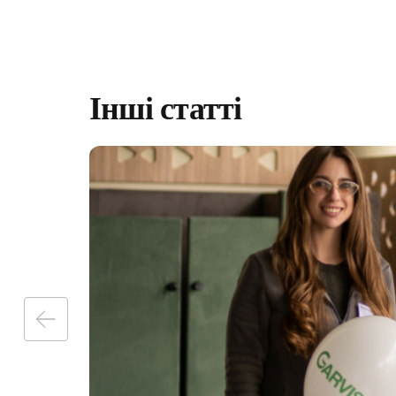
консультації сімей
базові аналізи
довідки та лікарня
електронні напра
Інші статті
«доступні ліки»
вакцинацію та інш
ПІДПИСАТИ ДЕКЛ