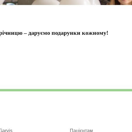
 річницю – даруємо подарунки кожному!
Garvis
Пацієнтам