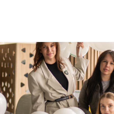
ного лікаря, педіатра, терапевт
ні
влення
е
АРАЦІЮ ОНЛАЙН