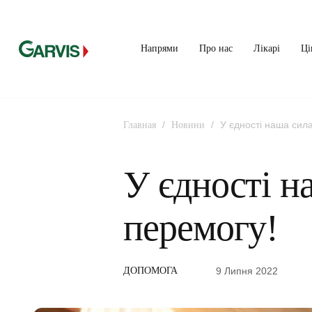
Напрями
Про нас
Лікарі
Ці
/
/
У єдності наша сил
Главная
Новини
У єдності н
перемогу!
9 Липня 2022
ДОПОМОГА