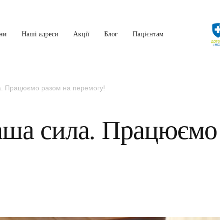
ни
Наші адреси
Акції
Блог
Пацієнтам
а. Працюємо разом на перемогу!
аша сила. Працюємо