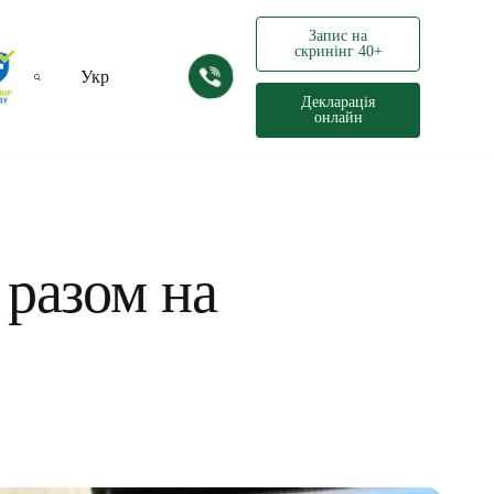
Запис на
скринінг 40+
Укр
Декларація
онлайн
Рус
 разом на