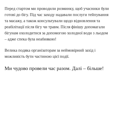
Перед стартом ми проводили розминку, щоб учасники були
готові до бігу. Під час заходу надавали послуги тейпування
та масажу, а також консультували щодо відновлення та
реабілітації після бігу чи травм. Після фінішу допомагали
бігунам охолодитися за допомогою холодної води з льодом
– адже спека була неабиякою!
Велика подяка організаторам за неймовірний захід і
можливість бути частиною цієї події.
Ми чудово провели час разом. Далі – більше!
ПІДПИШИ ДЕКЛАРАЦІЮ З
СІМЕЙНИМ ЛІКАРЕМ ТА ОТРИМАЙ
БЕЗОПЛАТНО:
консультації сімейного лікаря, педіатра,
терапевта
базові аналізи
довідки та лікарняні