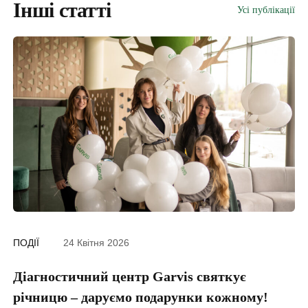
Інші статті
електронні направлення
Усі публікації
«доступні ліки»
вакцинацію та інше
ПІДПИСАТИ ДЕКЛАРАЦІЮ ОНЛАЙН
ПОДІЇ
24 Квітня 2026
ПО
Діагностичний центр Garvis святкує
Г
річницю – даруємо подарунки кожному!