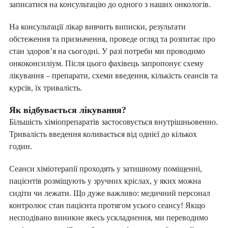
записатися на консультацію до одного з наших онкологів.
На консультації лікар вивчить виписки, результати
обстеження та призначення, проведе огляд та розпитає про
стан здоров’я на сьогодні. У разі потреби ми проводимо
онкоконсиліум. Після цього фахівець запропонує схему
лікування – препарати, схеми введення, кількість сеансів та
курсів, їх тривалість.
Як відбувається лікування?
Більшість хіміопрепаратів застосовується внутрішньовенно.
Тривалість введення коливається від однієї до кількох
годин.
Сеанси хіміотерапії проходять у затишному поміщенні,
пацієнтів розміщують у зручних кріслах, у яких можна
сидіти чи лежати. Що дуже важливо: медичний персонал
контролює стан пацієнта протягом усього сеансу! Якщо
несподівано виникне якесь ускладнення, ми переводимо