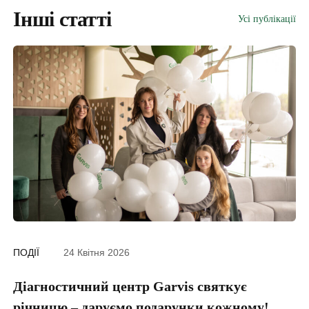
Інші статті
Усі публікації
ПОДІЇ
24 Квітня 2026
ПО
Діагностичний центр Garvis святкує
Г
річницю – даруємо подарунки кожному!