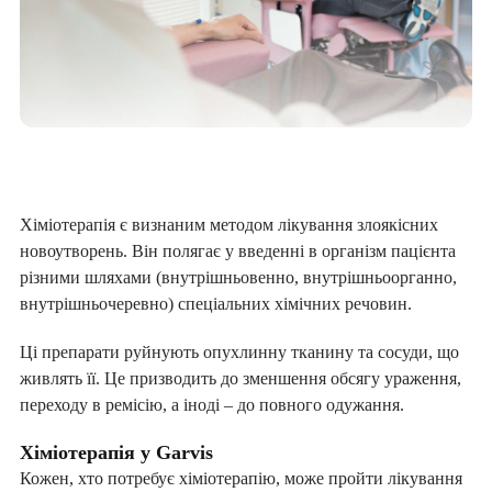
Хіміотерапія є визнаним методом лікування злоякісних
новоутворень. Він полягає у введенні в організм пацієнта
різними шляхами (внутрішньовенно, внутрішньоорганно,
внутрішньочеревно) спеціальних хімічних речовин.
Ці препарати руйнують опухлинну тканину та сосуди, що
живлять її. Це призводить до зменшення обсягу ураження,
переходу в ремісію, а іноді – до повного одужання.
Хіміотерапія у Garvis
Кожен, хто потребує хіміотерапію, може пройти лікування