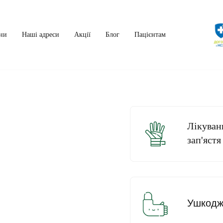
ни
Наші адреси
Акції
Блог
Пацієнтам
Лікуван
зап'ястя
Ушкодже