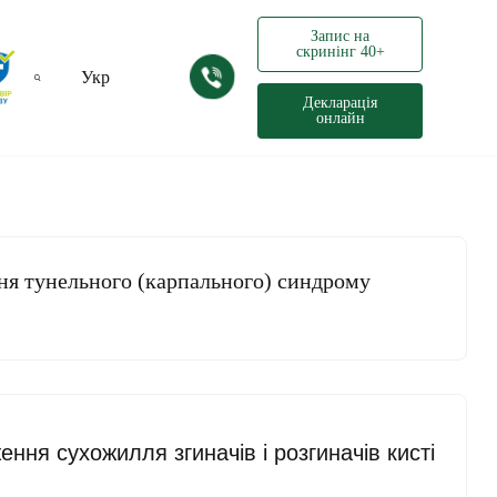
Запис на
скринінг 40+
Укр
Декларація
онлайн
Рус
ня тунельного (карпального) синдрому
ння сухожилля згиначів і розгиначів кисті