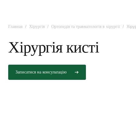
/
/
/
Хірур
Главная
Хірургія
Ортопедія та травматологія в хірургії
Хірургія кисті
Записатися на консультацію