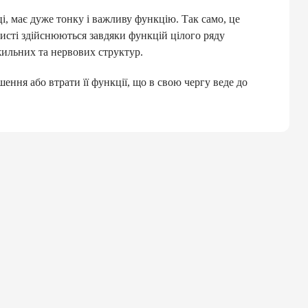
і, має дуже тонку і важливу функцію. Так само, це
 кисті здійснюються завдяки функцій цілого ряду
ожильних та нервових структур.
ння або втрати її функції, що в свою чергу веде до
М
:
а