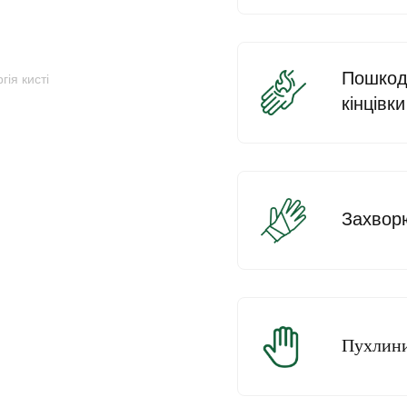
Пошкод
гія кисті
кінцівки
Захворю
Пухлини