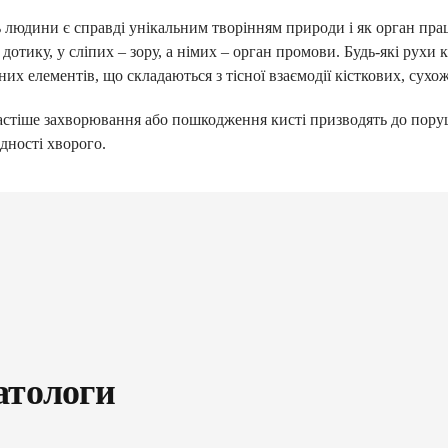
 людини є справді унікальним творінням природи і як орган прац
 дотику, у сліпих – зору, а німих – орган промови. Будь-які рухи
них елементів, що складаються з тісної взаємодії кісткових, сух
стіше захворювання або пошкодження кисті призводять до поруше
ЛАРАЦІЮ З СІМЕЙНИ
ідності хворого.
ОТРИМАЙ БЕЗОПЛАТНО
ного лікаря, педіатра, терапевт
ні
влення
атологи
е