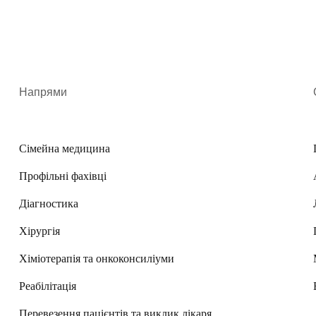
Напрями
Сімейна медицина
Профільні фахівці
Діагностика
Хірургія
Хіміотерапія та онкоконсиліуми
Реабілітація
Перевезення пацієнтів та виклик лікаря