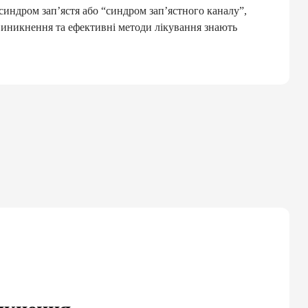
синдром зап’ястя або “синдром зап’ястного каналу”,
иникнення та ефективні методи лікування знають