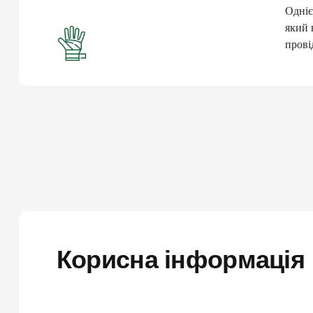
Одніє
який 
прові
Корисна інформація