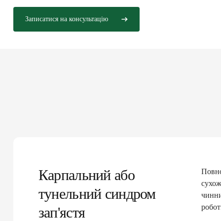
Записатися на консультацію
Карпальний або
Повно
сухож
тунельний синдром
чинни
робот
зап'ястя