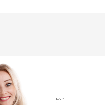
е
Синдром карпального каналу за статистикою частіш
зустрічається у 3-10 разів частіше, ніж у чоловіків
зустрічається у 1-3%, а групі ризику – до 5%. До г
АРАЦІЮ ОНЛАЙН
Професійні комп’ютерники
Велосипедисти та велогонники (особливо – п
Пацієнти, які перенесли травми кістового суг
Пацієнти з порушеннями у роботі щитовидної
Хворі на цукровий діабет
Працівники, що виконують монотонні згинальн
Ризик захворіти на «синдром зап’ястного каналу»
неврологічних порушень у роботі кисті (до 50% всі
Симптоми хвороби:
Ім'я *
Найчастіше капральний синдром супроводжується