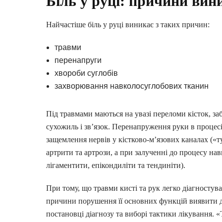
Біль у руці: причини вин
Найчастіше біль у руці виникає з таких причин:
травми
перенапруги
хвороби суглобів
ЛАРАЦІЮ З СІМЕЙНИ
захворювання навколосуглобових тканин
ОТРИМАЙ БЕЗОПЛАТНО
Під травмами маються на увазі переломи кісток, за
сухожиль і зв’язок. Перенапруження руки в процес
защемлення нервів у кістково-м’язових каналах («т
ного лікаря, педіатра, терапевт
артрити та артрози, а при залученні до процесу н
лігаментити, епікондиліти та тендиніти).
ні
При тому, що травми кисті та рук легко діагностува
влення
причини порушення її основних функцій виявити до
постановці діагнозу та виборі тактики лікування. 