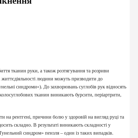
икнення
М
:
биття тканин руки, а також розтягування та розриви
і життєдіяльності людини можуть призводити до
унельні синдроми»). До захворювань суглобів рук відносять
а
авколосуглобових тканин виникають бурсити, періартрити,
ти на рентгені, причини болю у здоровій на вигляд руці та
сить складно. В результаті виникають складності у
«Тунельний синдром» пензля – один із таких випадків.