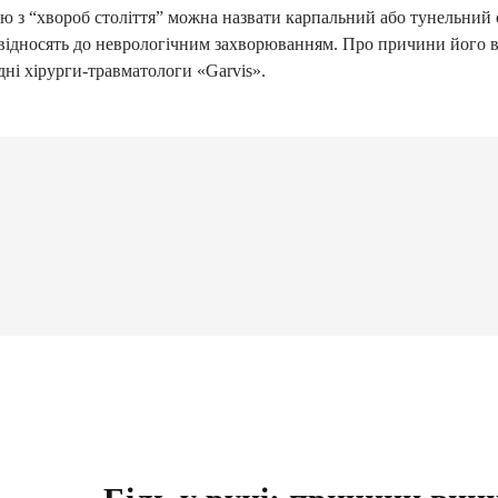
ю з “хвороб століття” можна назвати карпальний або тунельний 
відносять до неврологічним захворюванням. Про причини його в
дні хірурги-травматологи «Garvis».