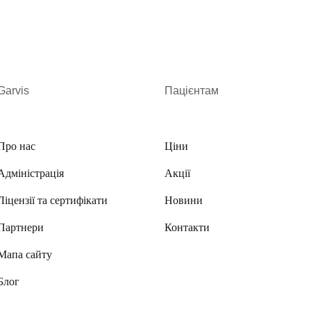
навантаження на пензель, так і у спокої. Найчасті
Можуть бути також замикання одного з пальців або 
Лікування карпального си
Garvis
Пацієнтам
У хірургічній багатопрофільному медичному центр
хворим на капральний синдром і з болями в руці бу
«Garvis» проводять якісну діагностику, встановлюю
Про нас
Ціни
стадії хвороби.
Адміністрація
Акції
Визначившись із тактикою лікування, хірурги орто
Ліцензії та сертифікати
Новини
може бути:
Партнери
Контакти
Консервативним (прийом медикаментів, «бло
Мапа сайту
зап’ястя)
Оперативним (розсічення капральної зв’язки
Блог