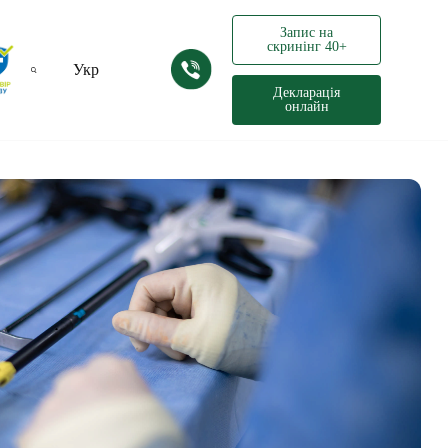
Запис на
скринінг 40+
Укр
Декларація
онлайн
Рус