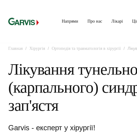
Напрями
Про нас
Лікарі
Ці
/
/
/
Ліку
Главная
Хірургія
Ортопедія та травматологія в хірургії
синдрому зап’ястя
Лікування тунельно
(карпального) синд
зап'ястя
Garvis - експерт у хірургії!