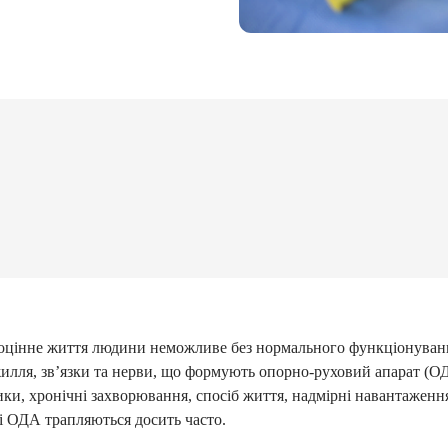
цінне життя людини неможливе без нормального функціонування в
илля, зв’язки та нерви, що формують опорно-руховий апарат (ОД
ки, хронічні захворювання, спосіб життя, надмірні навантаженн
і ОДА трапляються досить часто.