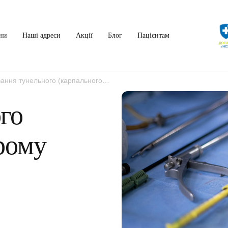
ни
Наші адреси
Акції
Блог
Пацієнтам
вання тунельного (карпального)
го
рому