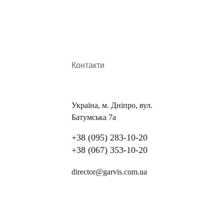
ше хворий прокидається рано-вранці з онімілою рукою.
біль при стисканні всіх пальців долоні.
ндрому та болів у руці
Контакти
у «Garvis» створено всі умови для надання допомоги
дь-якої природи. Займаючись проблемами кисті, фахівці
ть діагноз та надають кваліфіковану допомогу на будь-якій
Україна, м. Дніпро, вул.
Батумська 7а
педи-травматологи проводять необхідне лікування. Воно
+38 (095) 283-10-20
+38 (067) 353-10-20
director@garvis.com.ua
кади» у місці защемлення нерва, накладення шини на
 з декомпресією нерва)