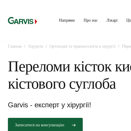
Напрями
Про нас
Лікарі
Ці
/
/
/
Пере
Главная
Хірургія
Ортопедія та травматологія в хірургії
суглоба
Переломи кісток кис
кістового суглоба
Garvis - експерт у хірургії!
Записатися на консультацію