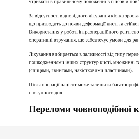
утримати в правильному положенні в гіпсовій пов’
За відсутності відповідного лікування кістка зрост
що призводить до появи деформації кисті та стійког
Використання у роботі інтраопераційного рентген
ЛАРАЦІЮ З СІМЕЙНИ
оперативні втручання, що забезпечує умови для ран
ОТРИМАЙ БЕЗОПЛАТНО
Лікування вибирається в залежності від типу перело
пошкодженнями інших структур кисті, множинні та і
(спицями, гвинтами, накістковими пластинами).
ного лікаря, педіатра, терапевт
Після операції пацієнт може залишити багатопрофі
наступного дня.
ні
влення
Переломи човноподібної к
е
Ладьоподібна кістка виконує «ключову» роль у фун
положенню. Переломи човноподібної кістки займают