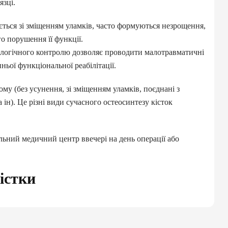
язці.
ається зі зміщенням уламків, часто формуються незрощення,
о порушення її функції.
ологічного контролю дозволяє проводити малотравматичні
М
ньої функціональної реабілітації.
:
му (без усунення, зі зміщенням уламків, поєднані з
н). Це різні види сучасного остеосинтезу кісток
а
льний медичний центр ввечері на день операції або
істки
кціонуванні зап’ястя завдяки своєму анатомічному
ь перше місце серед травм кісток суглоба і часто