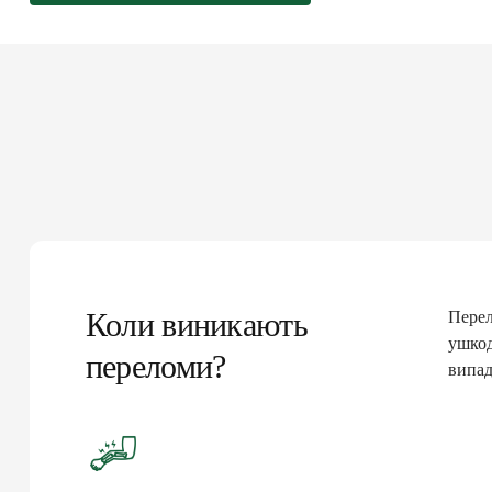
Коли виникають
Перел
ушкод
переломи?
випад