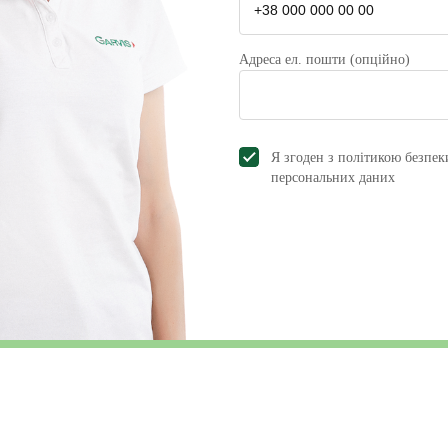
Переломи дистального відді
типовому місці)
Адреса ел. пошти (опційно)
Найчастіше це розгинальні переломи виникають пр
«штикоподібна» деформація променево-зап’ястково
Я згоден з політикою безпек
рентгенографії або КТ.
персональних даниx
Операція виконується при нестабільних, оскольчат
вторинних зсувах уламків променевої кістки.
За відсутності належного лікування перелом зроста
обмеження рухів у кістовому суглобі, слабкості ки
синдром карпального каналу та підшкірні розриви 
Операція полягає у відкритому вправленні уламків 
використанням інтраопераційного рентгенологічно
максимально точно зіставити та міцно зафіксувати
використовувати тривалу фіксацію гіпсовою пов’яз