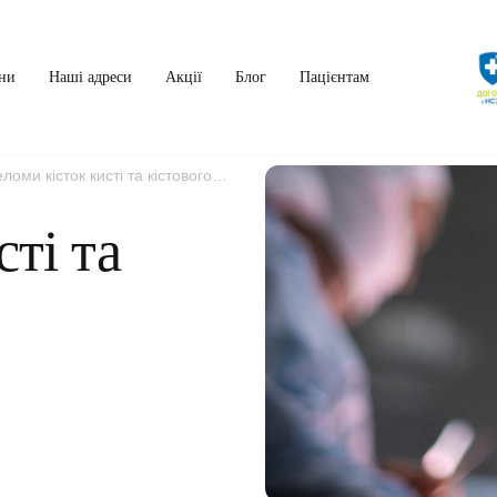
ни
Наші адреси
Акції
Блог
Пацієнтам
ломи кісток кисті та кістового
ті та