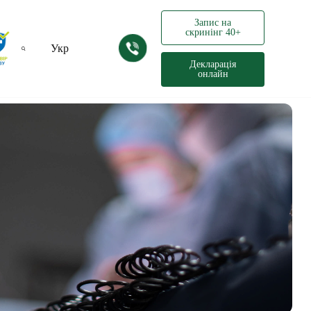
Запис на
скринінг 40+
Укр
Декларація
онлайн
Рус