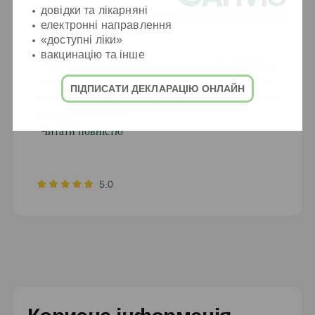
довідки та лікарняні
Хочу сказати велике спасибі клініці Garvis за те, що
електронні направлення
врятували мені життя.
«доступні ліки»
вакцинацію та інше
О третій годині ночі у мене почався різкий біль у
животі, ніби проткнули кинджалом. Я викликала
ПІДПИСАТИ ДЕКЛАРАЦІЮ ОНЛАЙН
швидку, мене привезли до 6-ї лікарні, але там мені
не надали належно
Читати повністю
5.0