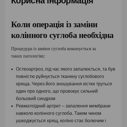
Корисна інформація
Коли операція із заміни
колінного суглоба необхідна
Процедура із заміни суглоба виконується за
таких патологіях:
Остеоартроз, під час якого запалюється, та був
повністю руйнується тканину суглобового
хряща. Через його зношування кістки труться
один про одного, що провокує сильний
больовий синдром
Ревматоїдний артрит – запалення мембрани
навколо колінного суглоба. Таким чином
ушкоджується хрящ, коліно стає болючим і