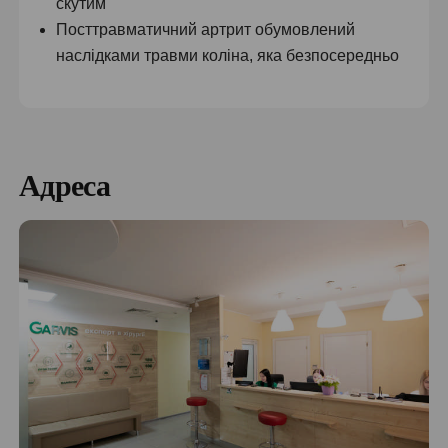
скутим
Посттравматичний артрит обумовлений
наслідками травми коліна, яка безпосередньо
впливає на сполучну тканину
Діагностувати одне з цих захворювань та
порекомендувати ендопротезування може лише
Адреса
фахівець відповідного профілю. Приводом
звернутися до нього мають стати:
Сильний біль у русі, що заважає виконувати
повсякденну роботу і такі завдання, як
вставання зі стільця, вхід та вихід з машини,
підйом нагору
Помірний, але тривалий біль у коліні, що не
припиняється під час відпочинку чи сну
Хронічний набряк суглоба, який не проходить
після курсу ліків чи тривалого відпочинку