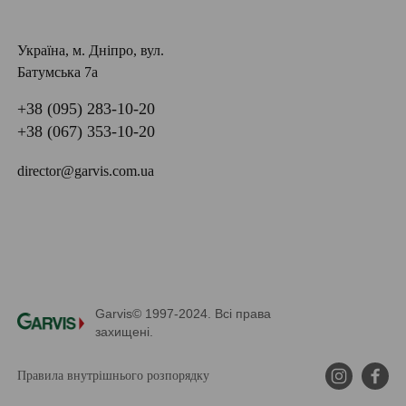
замінюють суглобові поверхні, та полімерної
вставки, яка забезпечує плавний рух і зменшує тертя.
Україна, м. Дніпро, вул.
Така конструкція дозволяє максимально точно
Батумська 7а
відтворити роботу природного суглоба.
+38 (095) 283-10-20
+38 (067) 353-10-20
Після встановлення штучний колінний суглоб
забезпечує згинання і розгинання ноги, стабільність
director@garvis.com.ua
під час ходьби та рівномірний розподіл
навантаження. Саме тому після операції на
колінному суглобі біль зменшується або зникає, а
рухи стають більш вільними.
Це рішення, яке допомагає повернути комфорт у
Garvis© 1997-2024. Всі права
повсякденному житті та рух без болю.
захищені.
Скільки триває реабілітація
Правила внутрішнього розпорядку
після заміни колінного