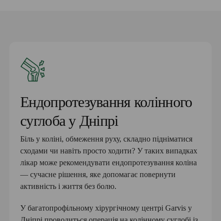
Ендопротезування колінного
суглоба у Дніпрі
Біль у коліні, обмеження руху, складно підніматися
сходами чи навіть просто ходити? У таких випадках
лікар може рекомендувати ендопротезування коліна
— сучасне рішення, яке допомагає повернути
активність і життя без болю.
У багатопрофільному хірургічному центрі Garvis у
Дніпрі проводиться операція на колінному суглобі із