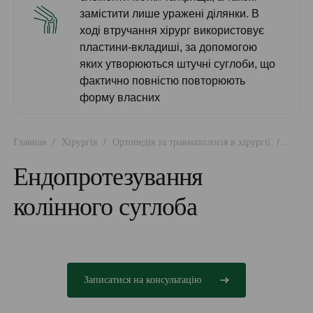
замістити лише уражені ділянки. В
ході втручання хірург використовує
пластини-вкладиші, за допомогою
яких утворюються штучні суглоби, що
фактично повністю повторюють
форму власних
/
/
/
Главная
Хірургія
Ортопедія та травматологія в хірургії
Ендопротезування колінного суглоба
Ендопротезування
колінного суглоба
Записатися на консультацію