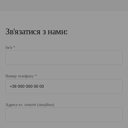
Лікар оцінює стан суглоба, визначає показання
до операції, підбирає ендопротез колінного
суглоба та пояснює план лікування.
Лабораторні аналізи
Зв'язатися з нами:
Загальний і біохімічний аналіз крові,
коагулограма, рівень глюкози та інші
Ім'я *
показники для оцінки роботи організму.
Інструментальна діагностика
ЕКГ — для оцінки роботи серця
Рентген або МРТ — для детального аналізу
Номер телефону *
стану колінного суглоба перед встановленням
імпланта.
Консультації суміжних спеціалістів
За потреби — кардіолога, терапевта або інших
Адреса ел. пошти (опційно)
лікарів, щоб мінімізувати ризики під час
операції на колінному суглобі.