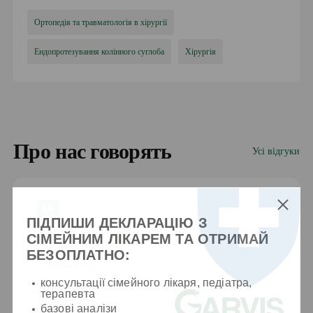
Ортопедія та травматологія в хірургії
Ендопротезування колінного суглоба
Хірургія
Про нас говорять
Усі відгуки
ПІДПИШИ ДЕКЛАРАЦІЮ З
СІМЕЙНИМ ЛІКАРЕМ ТА ОТРИМАЙ
БЕЗОПЛАТНО:
2 Червня 2026
консультації сімейного лікаря, педіатра,
Алёна
терапевта
базові аналізи