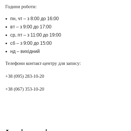
Години роботи:
ПІДПИШИ ДЕКЛАРАЦІЮ З
пн, чт – з 8:00 до 16:00
СІМЕЙНИМ ЛІКАРЕМ ТА ОТРИМАЙ
вт – з 9:00 до 17:00
БЕЗОПЛАТНО:
ср, пт – з 11:00 до 19:00
консультації сімейного лікаря, педіатра,
сб – з 9:00 до 15:00
терапевта
нд – вихідний
базові аналізи
довідки та лікарняні
Телефони контакт-центру для запису:
електронні направлення
«доступні ліки»
+38 (095) 283-10-20
вакцинацію та інше
+38 (067) 353-10-20
ПІДПИСАТИ ДЕКЛАРАЦІЮ ОНЛАЙН