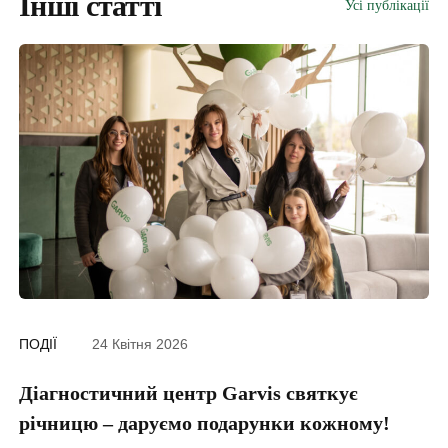
Інші статті
Усі публікації
ПОДІЇ
24 Квітня 2026
ПО
Діагностичний центр Garvis святкує
Г
річницю – даруємо подарунки кожному!