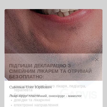
ПІДПИШИ ДЕКЛАРАЦІЮ З
СІМЕЙНИМ ЛІКАРЕМ ТА ОТРИМАЙ
БЕЗОПЛАТНО:
консультації сімейного лікаря, педіатра,
Савенков Олег Юрійович
терапевта
базові аналізи
Лікар-хірург пластичний, онкохірург - мамолог
довідки та лікарняні
електронні направлення