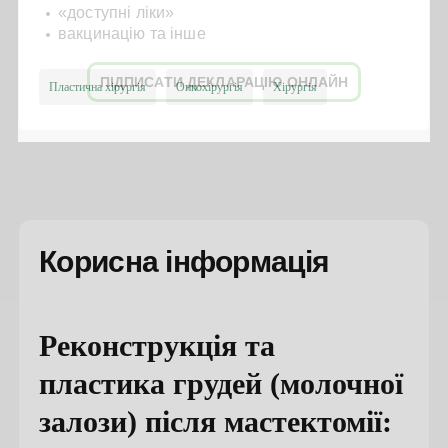
«доступні ліки»
вакцинацію та інше
ПІДПИСАТИ ДЕКЛАРАЦІЮ ОНЛАЙН
Пластична хірургія
Онкохірургія
Хірургія
Корисна інформація
Реконструкція та
пластика грудей (молочної
залози) після мастектомії: