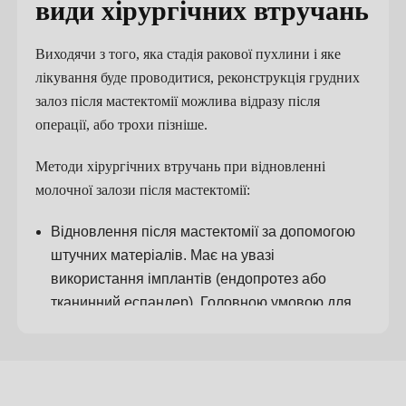
види хірургічних втручань
Виходячи з того, яка стадія ракової пухлини і яке
лікування буде проводитися, реконструкція грудних
залоз після мастектомії можлива відразу після
операції, або трохи пізніше.
Методи хірургічних втручань при відновленні
молочної залози після мастектомії:
Відновлення після мастектомії за допомогою
штучних матеріалів. Має на увазі
використання імплантів (ендопротез або
тканинний еспандер). Головною умовою для
застосування даного методу операції є
наявність достатньої кількості шкірних тканин
та м’язів грудної клітки, щоб сформувати
кишеню для імпланту.