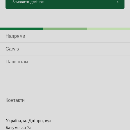
під лопаткою, підшкірного жиру та зі шкіри спини
можна відтворити груди середнього розміру. Даний
клапоть відокремлюють таким чином, щоб тільки
кровоносні судини та нерв залишалися з’єднаними з
пахвою. Після цього LD-клапоть перевертають на бік
Напрями
грудей і надають йому необхідної форми грудей.
Перевагами методу клаптевої пересадки вважають:
Garvis
натуральність форми грудей, як за естетичним
виглядом, так і на дотик (рис.2). Ці операції досить
Пацієнтам
тривалі. Дуже часто з’являється необхідність
естетичної корекції других грудей. Також потрібна
ще одна операція – відновлення сосочно-ареолярного
комплексу. Він формується з частини ареоли іншої
молочної залози, частини шкіри внутрішньої
Контакти
поверхні стегна чи малих статевих губ.
Реконструктивні операції на молочній залозі,
Україна, м. Дніпро, вул.
як правило, призначаються в період від одного
Батумська 7а