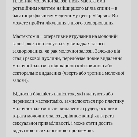
Пластика молочної залози після мастектомії
ротаційним клаптем найширшого м’яза спини – в
багатопрофільному медичному центрі«Гарвіс» Ви
можете пройти лікування з цього захворювання.
Мастектомія – оперативне втручання на молочній
залозі, яке застосовується у випадках такого
захворювання, як рак молочної залози. Залежно від
стадії ракової пухлини, передбачає повне видалення
молочної залози з підшкірною клітковиною або
секторальне видалення (чверть або третина молочної
залози).
Відносна більшість пацієнток, які планують або
перенесли мастектомію, замислюються про пластику
молочної залози після видалення грудей, оскільки
втрата молочних залоз дорівнює жінці як втрата
сексуальної привабливості, і може стати досить
відчутною психологічною проблемою.