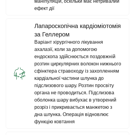
маніпуляцій, оскільки має нетривалий
ефект дії
Лапароскопічна кардіоміотомія
за Геллером
Варіант хірургічного лікування
ахалазії, коли за допомогою
ендоскопа здійснюється поздовжній
розтин циркулярних волокон нижнього
сфінктера стравоходу із захопленням
кардіальної частини шлунка до
підслизового шару. Розтин просвіту
органа не проводиться. Підслизова
оболонка шару вибухає в утворений
розріз і прикривається манжетою з
дна шлунка. Операція відновлює
функцію ковтання