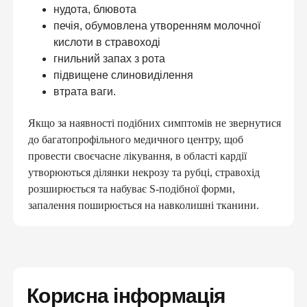
терапевта
нудота, блювота
базові аналізи
печія, обумовлена ​​утворенням молочної
довідки та лікарняні
кислоти в стравоході
електронні направлення
гнильний запах з рота
«доступні ліки»
підвищене слиновиділення
вакцинацію та інше
втрата ваги.
ПІДПИСАТИ ДЕКЛАРАЦІЮ ОНЛАЙН
Якщо за наявності подібних симптомів не звернутися
до багатопрофільного медичного центру, щоб
провести своєчасне лікування, в області кардії
утворюються ділянки некрозу та рубці, стравохід
розширюється та набуває S-подібної форми,
запалення поширюється на навколишні тканини.
Корисна інформація