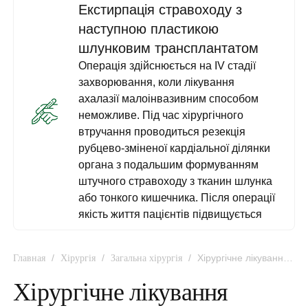
Екстирпація стравоходу з
наступною пластикою
шлунковим трансплантатом
Операція здійснюється на IV стадії
захворювання, коли лікування
ахалазії малоінвазивним способом
неможливе. Під час хірургічного
втручання проводиться резекція
рубцево-зміненої кардіальної ділянки
органа з подальшим формуванням
штучного стравоходу з тканин шлунка
або тонкого кишечника. Після операції
якість життя пацієнтів підвищується
/
/
/
Хірургічне лікування
Главная
Хірургія
Загальна хірургія
ахалазії кардії
Хірургічне лікування