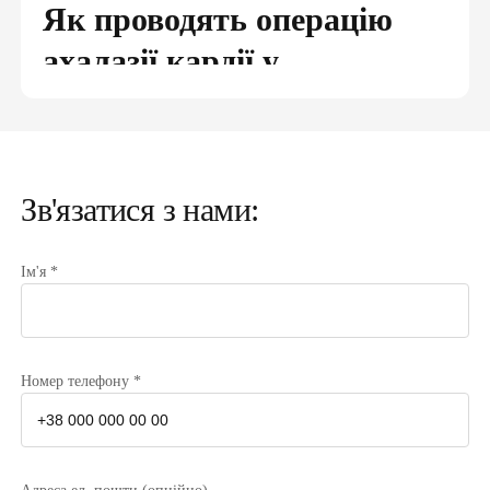
Як проводять операцію
ахалазії кардії у
багатопрофільному
медичному центрі Garvis
У медичному центрі «Гарвіс» хірургічне втручання
Зв'язатися з нами:
здійснюється після проведення комплексного
діагностичного обстеження. Для ухвалення рішення
Ім'я *
про спосіб лікування лікарі спираються на те, щоб
вартість операції ахалазія кардії була доступною для
кожного хворого. Ціна визначається в
індивідуальному порядку та залежить від кваліфікації
Номер телефону *
хірурга, при цьому враховується стадія
захворювання: