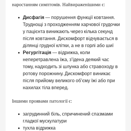
наростанням симптомів. Найвираженішими є:
Дисфагія
— порушення функції ковтання.
Труднощі з проходженням харчової грудочки
у пацієнта виникають через кілька секунд
після ковтання. Дискомфорт відчувається в
ділянці грудної клітки, а не в горлі або шиї
Регургітація
— відрижка, коли
неперетравлена ​​їжа, з’їдена деякий час
тому, надходить зі шлунка або стравоходу в
ротову порожнину. Дискомфорт виникає
після прийому великого об’єму їжі або при
нахилах тіла вперед.
Іншими проявами патології є:
ПІДПИШИ ДЕКЛАРАЦІЮ З
СІМЕЙНИМ ЛІКАРЕМ ТА ОТРИМАЙ
загрудинний біль, спричинений спазмами
БЕЗОПЛАТНО:
гладкої мускулатури
тухла відрижка
консультації сімейного лікаря, педіатра,