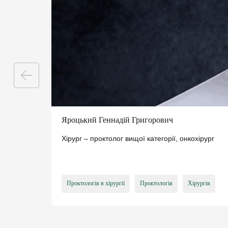
електронні напра
«доступні ліки»
вакцинацію та інш
ПІДПИСАТИ ДЕКЛ
Яроцький Геннадій Григорович
Хірург – проктолог вищої категорії, онкохірург
Проктологія в хірургії
Проктологія
Хірургія