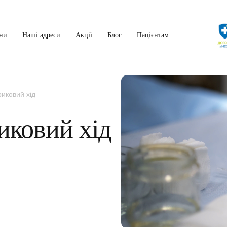
ни
Наші адреси
Акції
Блог
Пацієнтам
риковий хід
иковий хід