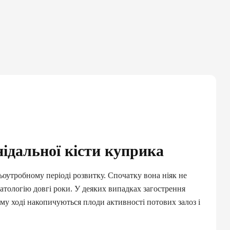
ідальної кісти куприка
ьоутробному періоді розвитку. Спочатку вона ніяк не
патологію довгі роки. У деяких випадках загострення
ому ході накопичуються плоди активності потових залоз і