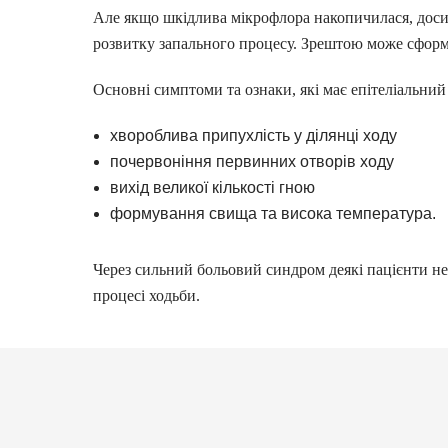
Але якщо шкідлива мікрофлора накопичилася, доси
розвитку запального процесу. Зрештою може сформ
Основні симптоми та ознаки, які має епітеліальний
хвороблива припухлість у ділянці ходу
почервоніння первинних отворів ходу
вихід великої кількості гною
формування свища та висока температура.
Через сильний больовий синдром деякі пацієнти н
процесі ходьби.
Види епітеліального купр
Визначившись із тим, які має епітеліальний куприк
буває ускладненим та неускладненим. Другий вар
почувається нормально і не відчуває труднощів при