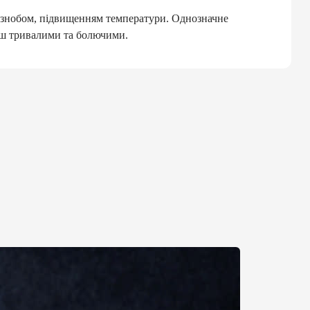
ознобом, підвищенням температури. Однозначне
льш тривалими та болючими.
М
:
а