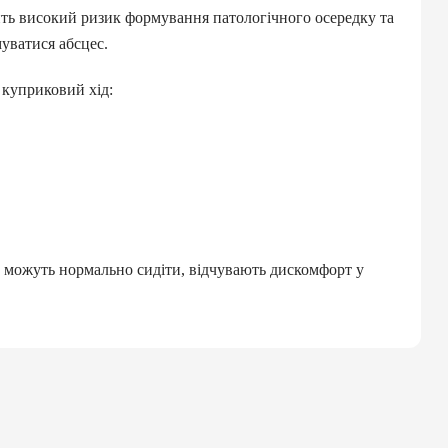
ть високий ризик формування патологічного осередку та
уватися абсцес.
 куприковий хід:
е можуть нормально сидіти, відчувають дискомфорт у
икового ходу
овий хід симптоми, відзначимо патологічний стан. Він
іант не супроводжується жодною симптоматикою, пацієнт
 ходьбі.