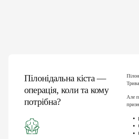
Пілонідальна кіста —
Пілон
Трива
операція, коли та кому
Але п
потрібна?
призн