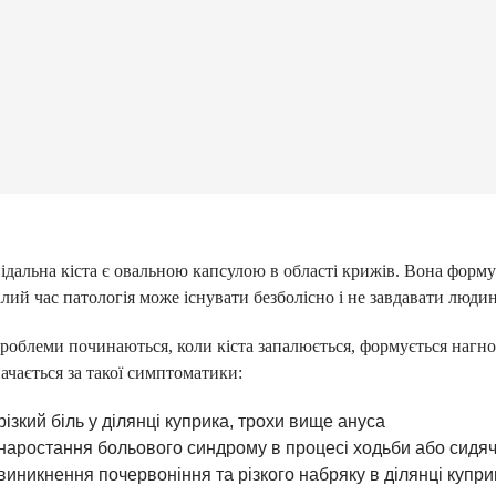
ідальна кіста є овальною капсулою в області крижів. Вона форму
лий час патологія може існувати безболісно і не завдавати люди
роблеми починаються, коли кіста запалюється, формується нагноє
ачається за такої симптоматики:
різкий біль у ділянці куприка, трохи вище ануса
наростання больового синдрому в процесі ходьби або сидя
виникнення почервоніння та різкого набряку в ділянці купри