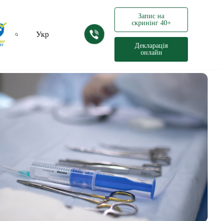
Запис на
скринінг 40+
Укр
Декларація
онлайн
Рус