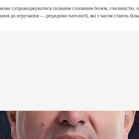
може супроводжуватися сильним головним болем, сонливістю, 
ання до втручання — рецидиви патології, які з часом стають бі
ЛАРАЦІЮ З СІМЕЙНИ
ОТРИМАЙ БЕЗОПЛАТНО
ного лікаря, педіатра, терапевт
ні