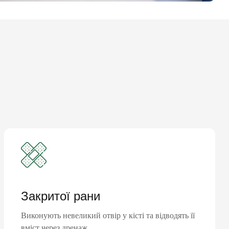
Закритої рани
Виконують невеликий отвір у кісті та відводять її
вміст через дренаж