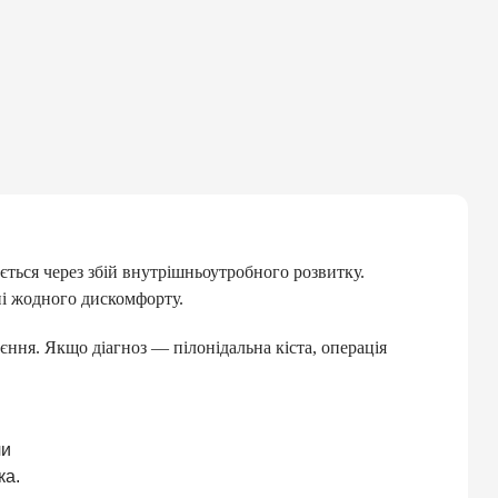
ється через збій внутрішньоутробного розвитку.
ні жодного дискомфорту.
ння. Якщо діагноз — пілонідальна кіста, операція
чи
ка.