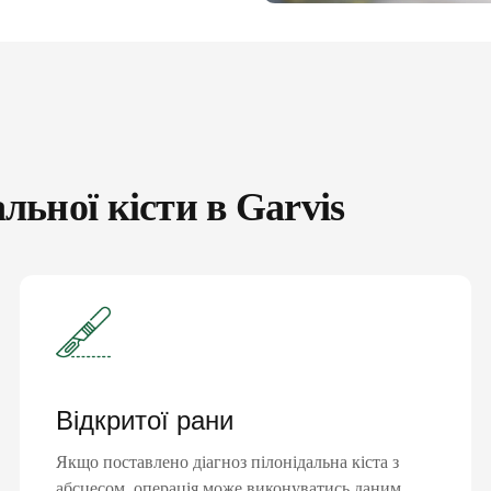
льної кісти в Garvis
Відкритої рани
Якщо поставлено діагноз пілонідальна кіста з
абсцесом, операція може виконуватись даним