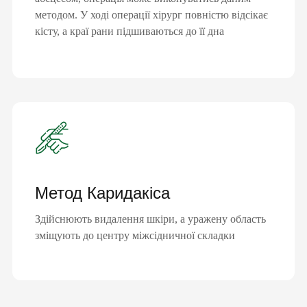
методом. У ході операції хірург повністю відсікає
кісту, а краї рани підшиваються до її дна
Метод Каридакіса
Здійснюють видалення шкіри, а уражену область
зміщують до центру міжсідничної складки