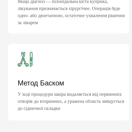
Якщо діагноз — пілонідальна кіста куприка,
лікування призначається хірургічне. Операція буде
одно- або двоетапною, остаточне ухвалення рішення
за лікарем
Метод Баском
У ході процедури шкіра видаляється від первинних
отворів до вторинних, а уражена область зміщується
до сідничної складки