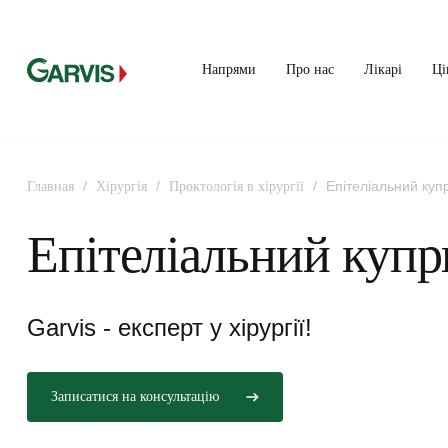
Напрями
Про нас
Лікарі
Ці
/
/
/
Епітеліальний куп
Главная
Хірургія
Проктологія в хірургії
Епітеліальний купр
Garvis - експерт у хірургії!
Записатися на консультацію