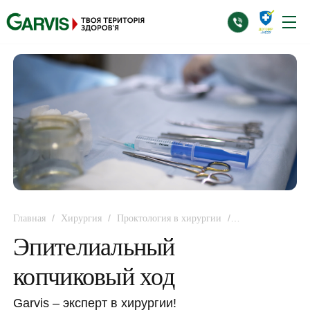
/
/
/
Главная
Хирургия
Проктология в хирургии
Эпителиальный копчиковый ход
Эпителиальный
копчиковый ход
Garvis – эксперт в хирургии!