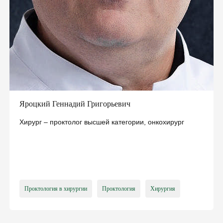
СЕМЕЙНЫМ ДОКТОРОМ И ПОЛУЧИ
БЕСПЛАТНО:
консультации семейного доктора, педиатра,
терапевта
базовые анализы
справки и больничные
электронные направления
«доступное лекарство»
вакцинацию и др.
Яроцкий Геннадий Григорьевич
ПОДПИСАТЬ ДЕКЛАРАЦИЮ ОНЛАЙН
Хирург – проктолог высшей категории, онкохирург
Проктология в хирургии
Проктология
Хирургия