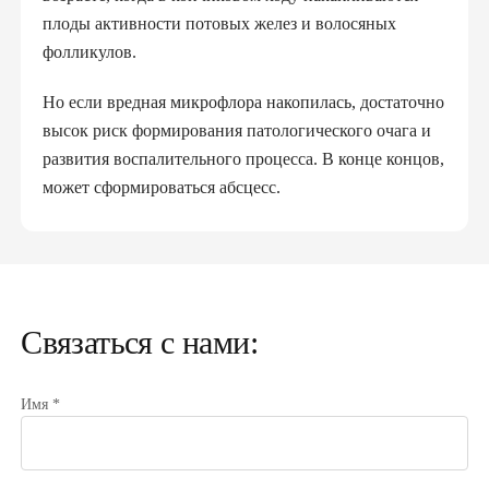
плоды активности потовых желез и волосяных
фолликулов.
Но если вредная микрофлора накопилась, достаточно
высок риск формирования патологического очага и
развития воспалительного процесса. В конце концов,
может сформироваться абсцесс.
Основные симптомы и признаки, которые имеет
эпителиальный копчиковый ход:
болезненная припухлость в области хода
Связаться с нами:
покраснение первичных отверстий хода
выход большого количества навоза
формирование свища и высокая температура.
Имя *
Из-за сильного болевого синдрома некоторые