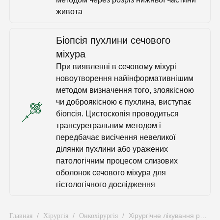
живота
Біопсія пухлини сечового
міхура
При виявленні в сечовому міхурі
новоутворення найінформативнішим
методом визначення того, злоякісною
чи доброякісною є пухлина, виступає
біопсія. Цистоскопія проводиться
трансуретральним методом і
передбачає висічення невеликої
ділянки пухлини або уражених
патологічним процесом слизових
оболонок сечового міхура для
гістологічного дослідження
/
/
/
Хірургічне лікування раку
Главная
Хірургія
Онкохірургія