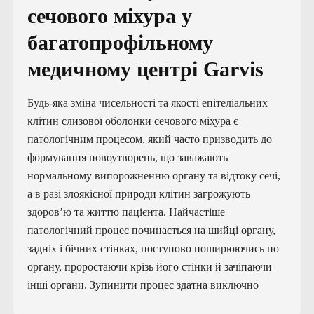
сечового міхура у
багатопрофільному
медичному центрі Garvis
Будь-яка зміна чисельності та якості епітеліальних
клітин слизової оболонки сечового міхура є
патологічним процесом, який часто призводить до
формування новоутворень, що заважають
нормальному випорожненню органу та відтоку сечі,
а в разі злоякісної природи клітин загрожують
здоров’ю та життю пацієнта. Найчастіше
патологічний процес починається на шийці органу,
задніх і бічних стінках, поступово поширюючись по
органу, проростаючи крізь його стінки й зачіпаючи
інші органи. Зупинити процес здатна виключно
операція з видалення пухлини сечового міхура.