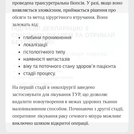
проведена трансуретральна біопсія. У разі, якщо воно
виявляється злоякісним, приймається рішення про
обсяги та метод хірургічного втручання. Вони
залежать від:
ПІДПИШИ ДЕКЛАРАЦІЮ З
СІМЕЙНИМ ЛІКАРЕМ ТА ОТРИМАЙ
глибини проникнення
БЕЗОПЛАТНО:
локалізації
гістологічного типу
консультації сімейного лікаря, педіатра,
терапевта
наявності метастазів
базові аналізи
віку та поточного стану здоров’я пацієнта
довідки та лікарняні
стадії процесу.
електронні направлення
«доступні ліки»
На першій стадії в онкохірургії заведено
вакцинацію та інше
застосовувати для лікування ТУР, що дозволяє
видалити новоутворення в межах здорових тканин
ПІДПИСАТИ ДЕКЛАРАЦІЮ ОНЛАЙН
малоінвазивним способом. Починаючи з другої стадії,
оперативне лікування раку сечового міхура можливе
виключно шляхом відкритої операції.