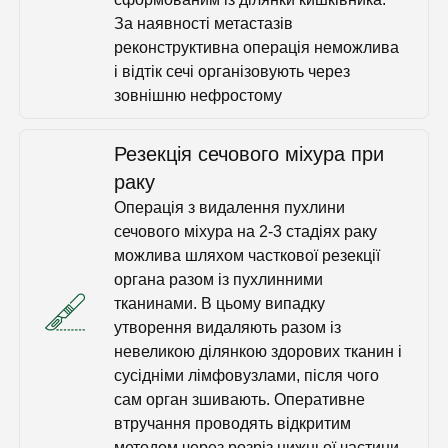
За наявності метастазів
реконструктивна операція неможлива
і відтік сечі організовують через
зовнішню нефростому
Резекція сечового міхура при
раку
Операція з видалення пухлини
сечового міхура на 2-3 стадіях раку
можлива шляхом часткової резекції
органа разом із пухлинними
тканинами. В цьому випадку
утворення видаляють разом із
невеликою ділянкою здорових тканин і
сусідніми лімфовузлами, після чого
сам орган зшивають. Оперативне
втручання проводять відкритим
методом через розріз нижньої частини