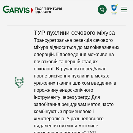
ТУР пухлини сечового міхура
Трансуретральна резекція сечового
міхура відноситься до малоінвазивних
операцій. Її проведення можливе на
початковій та першій стадіях
онкології. Втручання передбачає
повне висічення пухлини в межах
уражених тканин шляхом введення в
порожнину ендоскопічного
інструменту через уретру. Для
запобігання рецидивам метод часто
комбінують з променевою і
хімієтерапією. У разі неповного
видалення пухлини можливе
призначення повторної ТУР