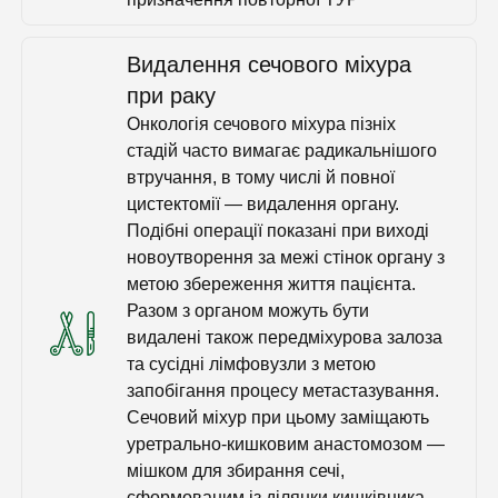
Видалення сечового міхура
при раку
Онкологія сечового міхура пізніх
стадій часто вимагає радикальнішого
втручання, в тому числі й повної
цистектомії — видалення органу.
Подібні операції показані при виході
новоутворення за межі стінок органу з
метою збереження життя пацієнта.
Разом з органом можуть бути
видалені також передміхурова залоза
та сусідні лімфовузли з метою
запобігання процесу метастазування.
Сечовий міхур при цьому заміщають
уретрально-кишковим анастомозом —
мішком для збирання сечі,
сформованим із ділянки кишківника.