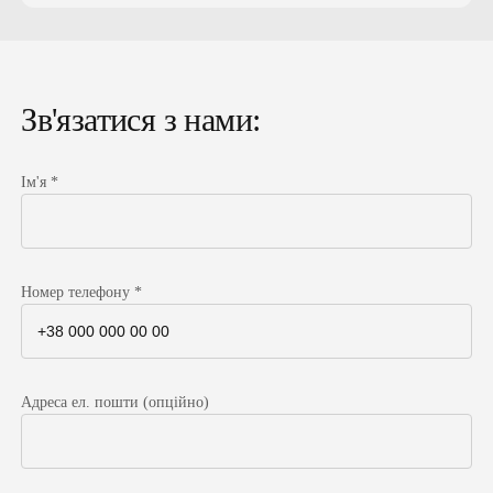
Діагностика раку сечового
міхура
Зв'язатися з нами:
Діагностика пухлин сечового міхура передбачає
проведення низки лабораторних та
Ім'я *
інструментальних досліджень, у тому числі:
аналіз крові та сечі загальний і на онкомаркери
МРТ (магнітно-резонансна томографія) —
Номер телефону *
дозволяє визначити розмір і локалізацію
пухлини
КТ (комп’ютерна томографія) — більш
досконале діагностичне дослідження, що
Адреса ел. пошти (опційно)
дозволяє визначити також інвазивність
новоутворення
УЗД (ультразвукова діагностика) —