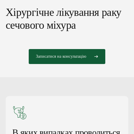
сечового міхура
Хірургічне лікування раку
сечового міхура
Записатися на консультацію
В яких випадках проводиться