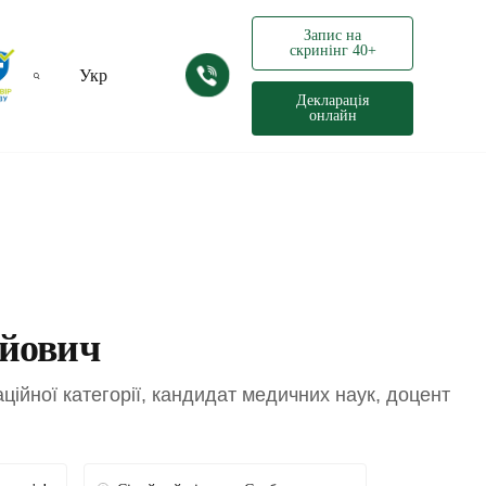
Запис на
скринінг 40+
Укр
Декларація
онлайн
Рус
йович
аційної категорії, кандидат медичних наук, доцент