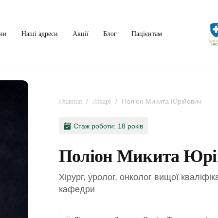
ни
Наші адреси
Акції
Блог
Пацієнтам
/
/
Поліон Микита Юрійович
Главная
Лікарі
Стаж роботи: 18 років
Поліон Микита Юрі
Хірург, уролог, онколог вищої кваліфік
кафедри