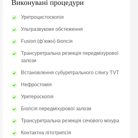
Виконувані процедури
Уретроцистоскопія
Ультразвукове обстеження
Fusion (ф’южн) біопсія
Трансуретральна резекція передміхурової
залози
Встановлення субуретрального слінгу TVT
Нефростомія
Уретероскопія
Біопсія передміхурової залози
Трансуретральна резекція сечового міхура
Контактна літотрипсія