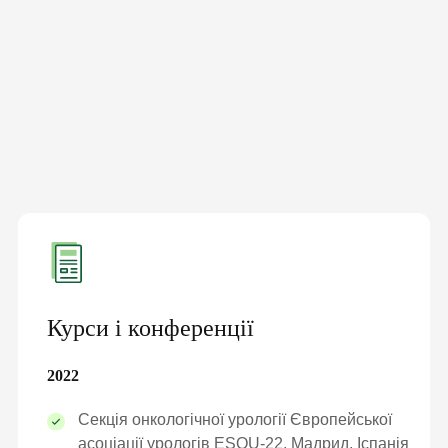
Курси і конференції
2022
Секція онкологічної урології Європейської
асоціації урологів ESOU-22, Мадрид, Іспанія