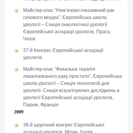
Майстер-клас “Нем’язово-інвазивний рак
сечового міхура”, Європейська школа
урології – Секція онкологічної урології
Європейської асоціації урологів, Прага,
Чехія
37-й Конгрес Європейської асоціації
урологів.
Майстер-клас “Фокальна терапія
ЛАРАЦІЮ З СІМЕЙНИ
локалізованого раку простати”, Європейська
школа урології – Секція технологій для
ОТРИМАЙ БЕЗОПЛАТНО
урології- Секція візуалізуючих досліджень в
урології Європейської асоціації урологів,
Париж, Франція
ного лікаря, педіатра, терапевт
2009
38-й щорічний конгрес Європейської
ні
асоціації урологів, Мілан, Італія