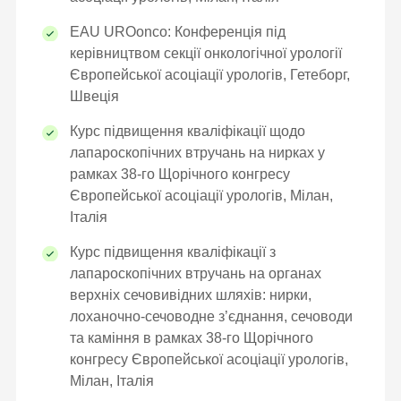
влення
EAU UROonco: Конференція під
керівництвом секції онкологічної урології
е
Європейської асоціації урологів, Гетеборг,
Швеція
Курс підвищення кваліфікації щодо
АРАЦІЮ ОНЛАЙН
лапароскопічних втручань на нирках у
рамках 38-го Щорічного конгресу
Європейської асоціації урологів, Мілан,
Італія
Курс підвищення кваліфікації з
лапароскопічних втручань на органах
верхніх сечовивідних шляхів: нирки,
лоханочно-сечоводне з’єднання, сечоводи
та каміння в рамках 38-го Щорічного
конгресу Європейської асоціації урологів,
Мілан, Італія