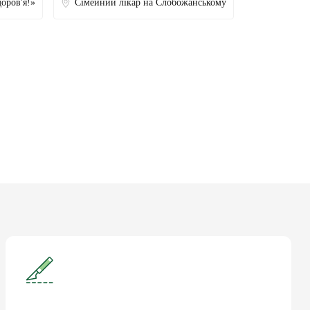
доров'я!»
Сімейний лікар на Слобожанському