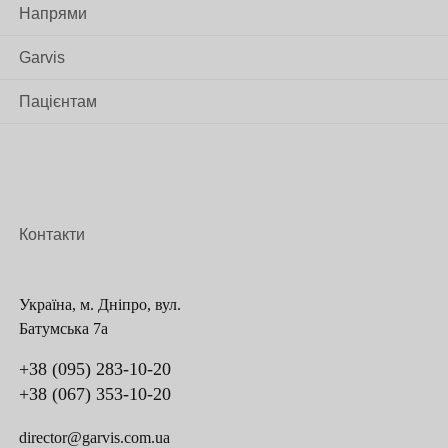
та артеріального
Напрями
можливі відхилення
тиску
від норми, такі як
Garvis
артеріальна
гіпертензія або
Пацієнтам
аритмія
Прослуховування
серця з
Контакти
використанням
стетоскопа, оцінка
його ритму та тонів
Україна, м. Дніпро, вул.
Фізикальне
Оцінка стану вен та
Батумська 7а
обстеження
артерій, перевірка
+38 (095) 283-10-20
наявності набряків
+38 (067) 353-10-20
на ногах та інших
частинах тіла
director@garvis.com.ua