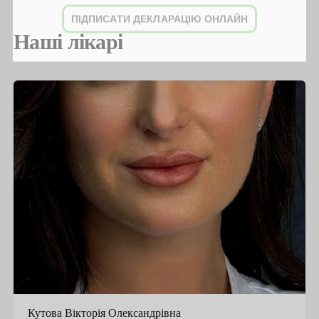
належать:
ПІДПИСАТИ ДЕКЛАРАЦІЮ ОНЛАЙН
Наші лікарі
болі в грудях, що давлять або стискають,
особливо якщо вони поширюються на шию,
руку чи спину;
задишка навіть під час мінімального фізичного
навантаження чи у стані спокою;
часті випадки прискореного серцебиття
(тахікардія), уповільненого серцебиття
(брадикардія) або відчуття перебоїв серцевого
ритму;
раптові запаморочення та непритомність;
набряки ніг, стоп і щиколоток;
постійно підвищений артеріальний тиск;
загальна слабкість та швидка стомлюваність;
постійне захитування у транспорті.
Кутова Вікторія Олександрівна