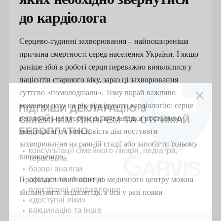
до кардіолога
Серцево-судинні захворювання – найпоширеніша
причина смертності серед населення України. І якщо
раніше збої в роботі серця переважно виявлялися у
пацієнтів старшого віку, зараз ці захворювання
суттєво «помолодшали». Тому вкрай важливо
кожному разу на рік відвідувати кардіологію: серце
ПІДПИШИ ДЕКЛАРАЦІЮ З
вас може і не турбувати, але завдяки постійному
СІМЕЙНИМ ЛІКАРЕМ ТА ОТРИМАЙ
БЕЗОПЛАТНО:
моніторингу є можливість діагностувати
захворювання на ранній стадії або запобігти їхньому
консультації сімейного лікаря, педіатра,
виникненню.
терапевта
базові аналізи
довідки та лікарняні
Профілактичний візит до медичного центру можна
електронні направлення
запланувати заздалегідь, а ось у разі появи
«доступні ліки»
специфічних симптомів відкладати консультацію
вакцинацію та інше
категорично не можна. До таких симптомів