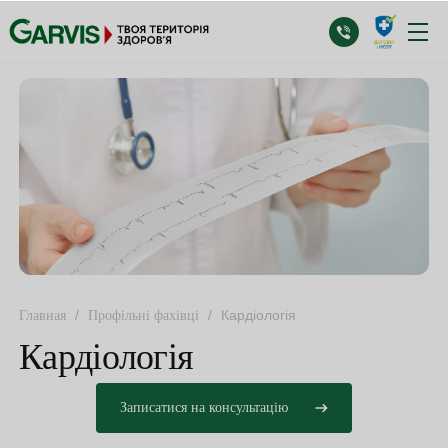
/
/
Кардіологія
Главная
Профільні фахівці
Кардіологія
Записатися на консультацію