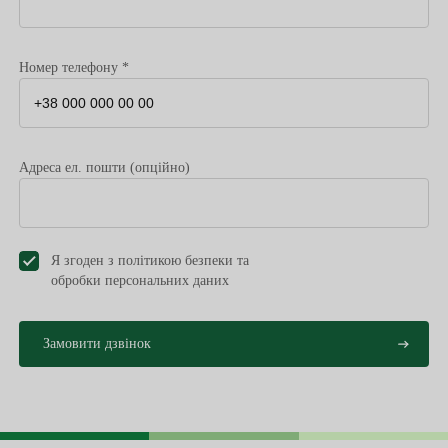
симптоми;
спосіб життя та
Номер телефону *
шкідливі звички;
наявність серцево-
судинних
захворювань у
Адреса ел. пошти (опційно)
близьких родичів;
ліки, котрі ви
приймаєте постійно.
Я згоден з політикою безпеки та
обробки персональних даниx
Ці показники дають
можливість лікарю
оцінити нинішній
стан серцево-
судинної системи
Вимірювання пульсу
пацієнта та виявити