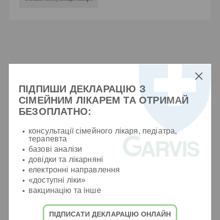
Про нас говорять
Усі відгуки
ПІДПИШИ ДЕКЛАРАЦІЮ З
СІМЕЙНИМ ЛІКАРЕМ ТА ОТРИМАЙ
БЕЗОПЛАТНО:
консультації сімейного лікаря, педіатра,
терапевта
базові аналізи
2 Червня 2026
довідки та лікарняні
Алёна
електронні направлення
«доступні ліки»
вакцинацію та інше
Хочу сказати велике спасибі клініці Garvis за те, що
врятували мені життя.
ПІДПИСАТИ ДЕКЛАРАЦІЮ ОНЛАЙН