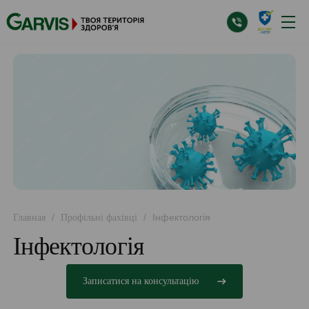
/
/
Інфектологія
Главная
Профільні фахівці
Інфектологія
Записатися на консультацію