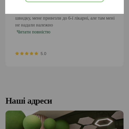
О третій годині ночі у мене почався різкий біль у
животі, ніби проткнули кинджалом. Я викликала
швидку, мене привезли до 6-ї лікарні, але там мені
не надали належно
Читати повністю
5.0
Наші адреси