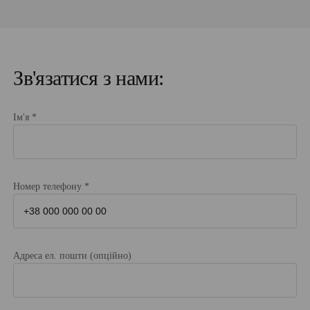
Ще одне протипоказання, яке має верхня ендоскопія,
– недавно перенесений інсульт та інфаркт. У будь-
якому випадку, якщо ви проходите обстеження в
багатопрофільному медичному центрі«Гарвіс», то
Зв'язатися з нами:
перед проведенням процедури лікар переконається у
відсутності протипоказань і тільки потім направить
Ім'я *
пацієнта на гастроскопію уві сні.
Як підготуватися до гастроскопії пацієнтові?
Відмовитися від їжі за 6 – 8 годин до
Номер телефону *
проведення процедури
Якщо ви курите, постарайтеся не робити цього
за 2 – 3 години до ФГДС
Адреса ел. пошти (опційно)
Узгодьте з лікарем прийом лікарських
препаратів, які вживаєте на постійній основі.