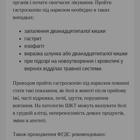
органів і почати своєчасне лікування. Пройти
гастроскопію під наркозом необхідно в таких
випадках:
запалення дванадцятипалої кишки
гастрит
езофагіт
виразка шлунка або дванадцятипалої кишки
при підозрі на новоутворення і кровотечі у
верхніх відділах травної системи.
Приводом пройти гастроскопію під наркозом повинні
стати такі показання, як болі в животі після прийому
їжі, часті відрижки, печії, здуття, порушення
ковтання. На патологію ШКТ можуть вказувати болі
в грудній клітці, непереносимість деяких продуктів,
зміни в апетиті.
Також проходження ФГДС рекомендовано: