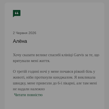
Гастрити, езофагіти, дуоденіти
Гастроезофагеальний рефлюкс.
Гастроскопія дає точні результати, оскільки для її
проведення використовується оптична трубка з
2 Червня 2026
відеокамерою. Лікар-ендоскопіст за допомогою зонда
Алёна
оглядає шлунок, стравохід, дванадцятипалу кишку,
детально вивчаючи всі зміни. Будь-яке захворювання
ШКТ краще піддається лікуванню, якщо виявлено на
Хочу сказати велике спасибі клініці Garvis за те, що
врятували мені життя.
ранніх стадіях. Тому після 50 років і при наявності в
анамнезі хвороб шлунка, дванадцятипалої кишки і
О третій годині ночі у мене почався різкий біль у
стравоходу гастроскопія повинна виконуватися
животі, ніби проткнули кинджалом. Я викликала
регулярно.
швидку, мене привезли до 6-ї лікарні, але там мені
не надали належно
Скільки триває
Читати повністю
гастроскопія під наркозом