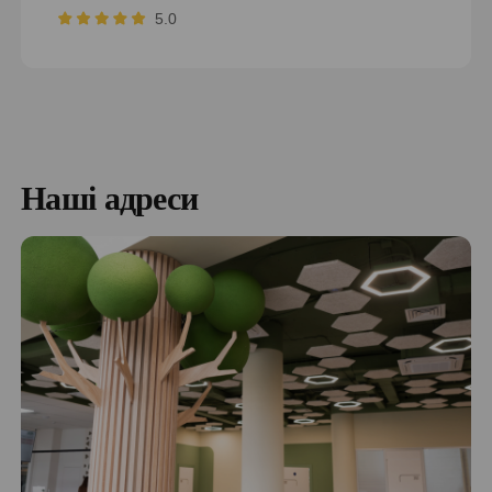
5.0
ФГДС під загальним наркозом вимагає попередньої
перевірки, чи підходить для людини наркоз. Якщо
протипоказання відсутні, то виконувати процедуру
можна. Як проходить гастроскопія уві сні? Спочатку
пацієнта укладають на бік, просять випрямити спину
й зігнути ноги в колінах. Потім він повинен
Наші адреси
затиснути зубами загубник, який потрібен для
введення ендоскопа і захисту зубів від пошкоджень.
Трубка вводиться в шлунок по стравоходу.
Обстеження ШКТ може займати за часом:
10 хвилин у стандартних випадках
Кілька годин при необхідності оперативного
втручання.
Про результати діагностики пацієнту повідомляють