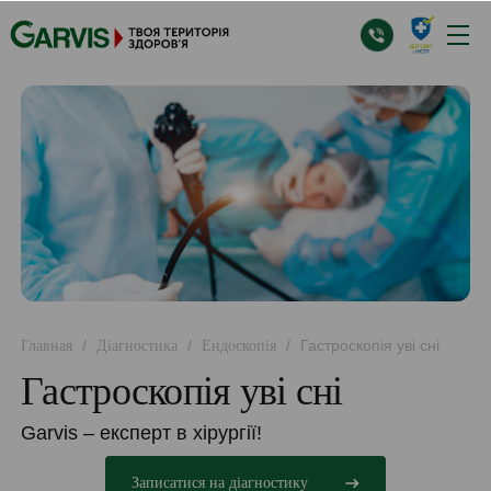
/
/
/
Гастроскопія уві сні
Главная
Діагностика
Ендоскопія
Гастроскопія уві сні
Garvis – експерт в хірургії!
Записатися на діагностику