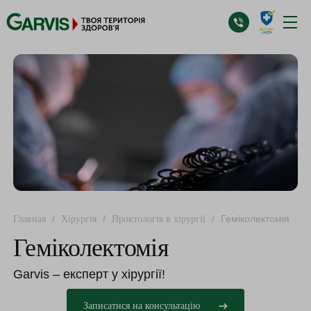
/
/
/
Геміколектомія
Главная
Хірургія
Проктологія в хірургії
Геміколектомія
Garvis – експерт у хірургії!
Записатися на консультацію