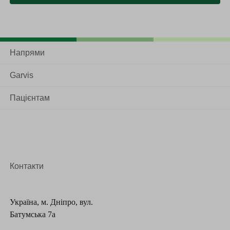
кишкова мікрофлора. Геміколектомія справа і зліва
проводиться з урахуванням стадії та специфіки
захворювання, а також індивідуальних показань
пацієнта.
Напрями
Операція проводиться під загальним наркозом. При
Garvis
лапаротомному методі хірург робить розріз, оглядає
Пацієнтам
порожнину, перев’язує судини, після чого видаляє
необхідну ділянку. Відразу за резекцією виконується
анастомоз стінок товстого кишечника.
Якщо застосовується лапароскопічний спосіб, то
немає потреби у розрізі черевної порожнини.
Контакти
Використовується спеціальне обладнання, доступ до
ураженої ділянки забезпечується за рахунок
Україна, м. Дніпро, вул.
невеликих розрізів. Трапляються випадки, коли з
Батумська 7а
деяких причин, таких як великий розмір пухлини,
неможливо провести операцію лише