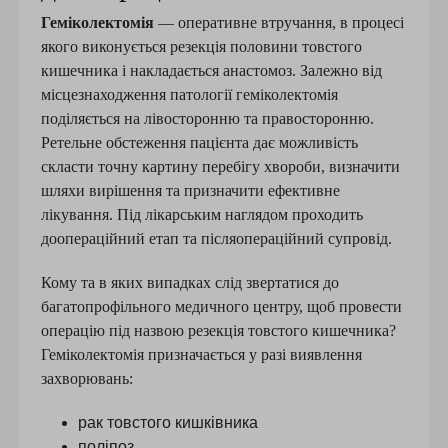
Геміколектомія
— оперативне втручання, в процесі
якого виконується резекція половини товстого
кишечника і накладається анастомоз. Залежно від
місцезнаходження патології геміколектомія
поділяється на лівосторонню та правосторонню.
Ретельне обстеження пацієнта дає можливість
скласти точну картину перебігу хвороби, визначити
шляхи вирішення та призначити ефективне
лікування. Під лікарським наглядом проходить
доопераційний етап та післяопераційний супровід.
Кому та в яких випадках слід звертатися до
багатопрофільного медичного центру, щоб провести
операцію під назвою резекція товстого кишечника?
Геміколектомія призначається у разі виявлення
захворювань:
рак товстого кишківника
поліпоз