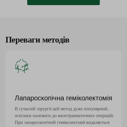
Переваги методів
Лапароскопічна геміколектомія
В сучасній хірургії цей метод дуже популярний,
оскільки належить до малотравматичних операцій.
При лапароскопічній геміколектомії видаляється