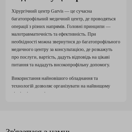
Хірургічний центр Garvis — це сучасна
багатопрофільний медичний центр, де проводяться
операції з різних напрямів. Головні принципи —
малотравматичність та ефективність. При
необхідності можна звернутися до багатопрофільного
медичного центру за консультацією, де розкажуть
про послуги, вартість, дадуть відповідь на цікаві
питання та нададуть високопрофільну допомогу.
Використання найновішого обладнання та
технологій дозволяє організувати на найвищому
рівні всі етапи лікування:
підготовчий
операційний
реабілітаційний.
Зв'язатися з нами: