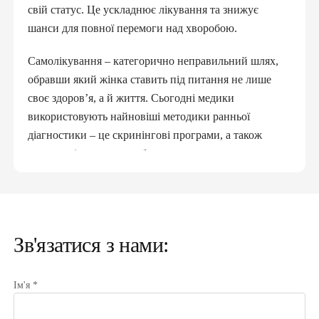
свій статус. Це ускладнює лікування та знижує
шанси для повної перемоги над хворобою.
Самолікування – категорично неправильний шлях,
обравши який жінка ставить під питання не лише
своє здоров’я, а й життя. Сьогодні медики
використовують найновіші методики ранньої
діагностики – це скринінгові програми, а також
сучасне діагностичне обладнання.
Симптоми та ознаки раку
грудей
Зв'язатися з нами:
Небезпека раку грудей у ​​тому, що у ранніх стадіях він
себе не проявляє.
Ім'я *
Вкрай рідко рак грудей може виникнути з