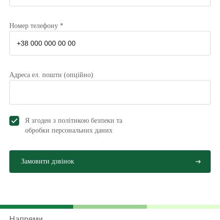
доброякісних пухлин, тому важливо уважно стежити
за будь-якими осередковими утвореннями молочної
Номер телефону *
залози, навіть якщо за клінічними даними немає
ознак злоякісності. Терміново звернеться до лікаря
необхідно в тому випадку, якщо шкіра на грудях
набрякла, з’явилася ерозія або асиметрія,
Адреса ел. пошти (опційно)
почервоніння, виділення із сосків, болю, а також
набряк чи припухлість. Мамолог здійснить огляд, і за
наявності ознак серйозної проблеми відправить
пацієнтку на детальніше обстеження (біопсія та КТ).
Я згоден з політикою безпеки та
обробки персональних даниx
Методики лікування раку
грудей
Лікування, розпочате на ранніх стадіях раку грудей,
забезпечує до 95% випадків одужання. Лікування
РМЗ – це комплексне лікування. Найчастіше лікарі
Напрями