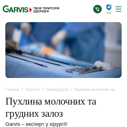
/
/
/
Пухлина молочних та
Главная
Хірургія
Онкохірургія
грудних залоз
Пухлина молочних та
грудних залоз
Garvis – експерт у хірургії!