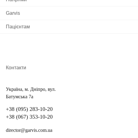
застосовують комплекс заходів, який включатиме:
Garvis
Хірургічний метод – видалення тканини
молочної залози з пухлиною та пахвовими
Пацієнтам
лімфовузлами
Радіотерапевтичний метод – опромінення
Хіміотерапевтичний метод – системне
введення лікарських препаратів
Ендокринна терапія – введення
Контакти
антигормональних препаратів.
Україна, м. Дніпро, вул.
Розрізняють 2 види операцій:
Батумська 7а
Часткове видалення молочної залози з
+38 (095) 283-10-20
пухлиною – онкопластика, органозберігаюча
+38 (067) 353-10-20
операція, квадрантектомія, лампектомія
Повне видалення молочної залози з пухлиною
director@garvis.com.ua
– радикальна мастекотомія.