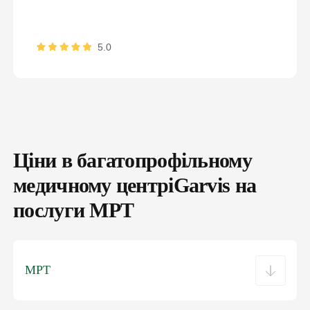
вакцинацію та інше
ПІДПИСАТИ ДЕКЛАРАЦІЮ ОНЛАЙН
5.0
Ціни в багатопрофільному
медичному центріGarvis на
послуги МРТ
МРТ