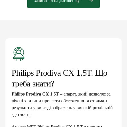
Записатися на діагностику
Philips Prodiva CX 1.5T. Що
треба знати?
Philips Prodiva CX 1.5T
– апарат, який дозволяє за
лічені хвилини провести обстеження та отримати
результати у вигляді зображень у високій роздільній
здатності.
Апарат МРТ Philips Prodiva CX 1,5 T з повним