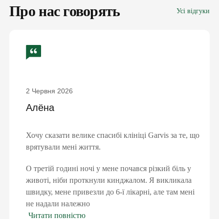
Про нас говорять
Усі відгуки
2 Червня 2026
Алёна
ПІДПИШИ ДЕКЛАРАЦІЮ З
Хочу сказати велике спасибі клініці Garvis за те, що
СІМЕЙНИМ ЛІКАРЕМ ТА ОТРИМАЙ
врятували мені життя.
БЕЗОПЛАТНО:
консультації сімейного лікаря, педіатра,
О третій годині ночі у мене почався різкий біль у
терапевта
животі, ніби проткнули кинджалом. Я викликала
базові аналізи
швидку, мене привезли до 6-ї лікарні, але там мені
довідки та лікарняні
не надали належно
електронні направлення
Читати повністю
«доступні ліки»