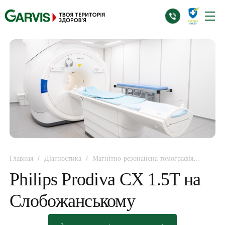
/
/
Главная
Діагностика
Магнітно-резонансна томографія
/
Philips Prodiva CX 1.5T
(МРТ)
Philips Prodiva CX 1.5T на
Слобожанському