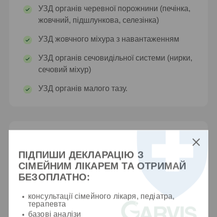
УЗД органів черевної порожнини (печінка,
жовчний, підшлункова, селезінка)
УЗД жовчного міхура з навантаженням
УЗД органів сечовидільної системи (нирки,
сечовий міхур)
УЗД органів малого тазу.
ПІДПИШИ ДЕКЛАРАЦІЮ З
СІМЕЙНИМ ЛІКАРЕМ ТА ОТРИМАЙ
Освіта
БЕЗОПЛАТНО:
консультації сімейного лікаря, педіатра,
2016
терапевта
базові аналізи