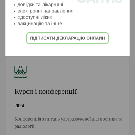
Дніпропетровська державна медична академія,
довідки та лікарняні
спеціалізація «Педіатрія»
електронні направлення
«доступні ліки»
2024
вакцинацію та інше
Спеціалізація з ультразвукової діагностики
ПІДПИСАТИ ДЕКЛАРАЦІЮ ОНЛАЙН
Курси і конференції
2024
Конференція з питань ультразвукової діагностики та
радіології